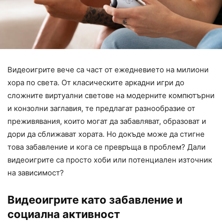
Видеоигрите вече са част от ежедневието на милиони
хора по света. От класическите аркадни игри до
сложните виртуални светове на модерните компютърни
и конзолни заглавия, те предлагат разнообразие от
преживявания, които могат да забавляват, образоват и
дори да сближават хората. Но докъде може да стигне
това забавление и кога се превръща в проблем? Дали
видеоигрите са просто хоби или потенциален източник
на зависимост?
Видеоигрите като забавление и
социална активност