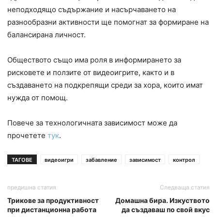
неподходящо съдържание и насърчаването на
разнообразни активности ще помогнат за формиране на
балансирана личност.
Обществото също има роля в информирането за
рисковете и ползите от видеоигрите, както и в
създаването на подкрепящи среди за хора, които имат
нужда от помощ.
Повече за технологичната зависимост може да
прочетете
тук
.
ТАГОВЕ
видеоигри
забавление
зависимост
контрол
предишна статия
Следваща статия
Трикове за продуктивност
Домашна бира. Изкуството
при дистанционна работа
да създаваш по свой вкус