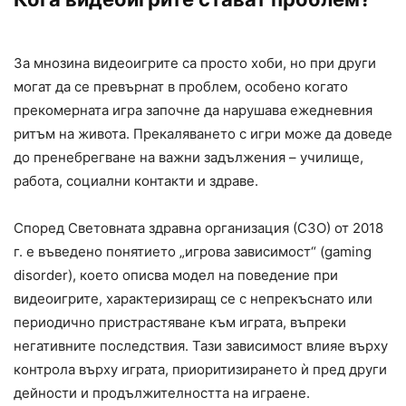
За мнозина видеоигрите са просто хоби, но при други
могат да се превърнат в проблем, особено когато
прекомерната игра започне да нарушава ежедневния
ритъм на живота. Прекаляването с игри може да доведе
до пренебрегване на важни задължения – училище,
работа, социални контакти и здраве.
Според Световната здравна организация (СЗО) от 2018
г. е въведено понятието „игрова зависимост“ (gaming
disorder), което описва модел на поведение при
видеоигрите, характеризиращ се с непрекъснато или
периодично пристрастяване към играта, въпреки
негативните последствия. Тази зависимост влияе върху
контрола върху играта, приоритизирането ѝ пред други
дейности и продължителността на играене.