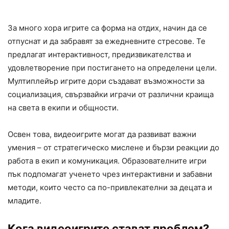
За много хора игрите са форма на отдих, начин да се
отпуснат и да забравят за ежедневните стресове. Те
предлагат интерактивност, предизвикателства и
удовлетворение при постигането на определени цели.
Мултиплейър игрите дори създават възможности за
социализация, свързвайки играчи от различни краища
на света в екипи и общности.
Освен това, видеоигрите могат да развиват важни
умения – от стратегическо мислене и бързи реакции до
работа в екип и комуникация. Образователните игри
пък подпомагат ученето чрез интерактивни и забавни
методи, които често са по-привлекателни за децата и
младите.
Кога видеоигрите стават проблем?