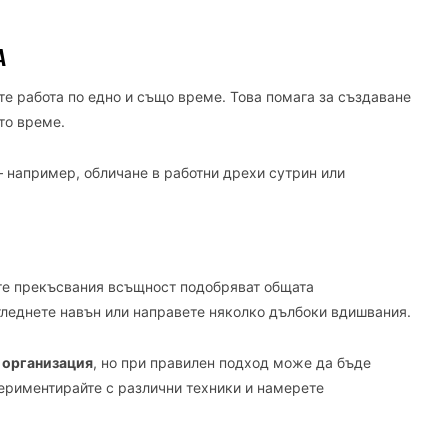
А
те работа по едно и също време. Това помага за създаване
то време.
– например, обличане в работни дрехи сутрин или
ите прекъсвания всъщност подобряват общата
огледнете навън или направете няколко дълбоки вдишвания.
 организация
, но при правилен подход може да бъде
ериментирайте с различни техники и намерете