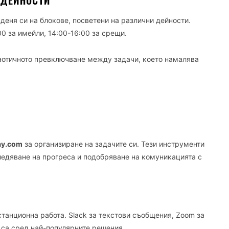
 ДЕЙНОСТИ
деня си на блокове, посветени на различни дейности.
00 за имейли, 14:00-16:00 за срещи.
хаотичното превключване между задачи, което намалява
ay.com
за организиране на задачите си. Тези инструменти
ледяване на прогреса и подобряване на комуникацията с
танционна работа. Slack за текстови съобщения, Zoom за
 са сред най-популярните решения.