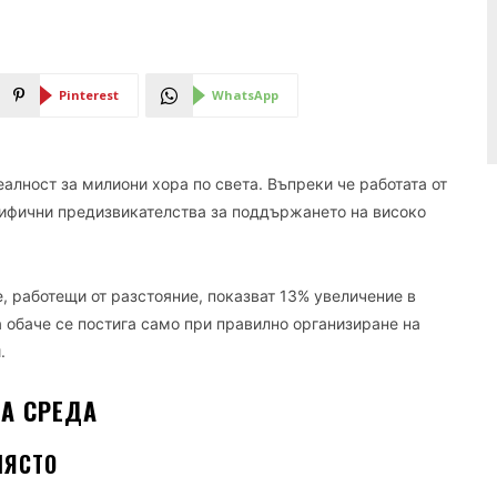
Pinterest
WhatsApp
алност за милиони хора по света. Въпреки че работата от
цифични предизвикателства за поддържането на високо
е, работещи от разстояние, показват 13% увеличение в
а обаче се постига само при правилно организиране на
.
А СРЕДА
МЯСТО