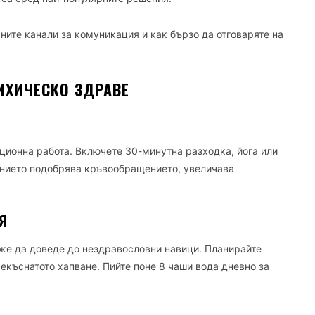
чните канали за комуникация и как бързо да отговаряте на
ИХИЧЕСКО ЗДРАВЕ
ционна работа. Включете 30-минутна разходка, йога или
нието подобрява кръвообращението, увеличава
Я
оже да доведе до нездравословни навици. Планирайте
екъснатото хапване. Пийте поне 8 чаши вода дневно за