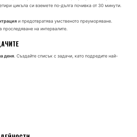
етири цикъла си вземете по-дълга почивка от 30 минути.
нтрация
и предотвратява умственото преуморяване.
а проследяване на интервалите.
ДАЧИТЕ
на деня
. Създайте списък с задачи, като подредите най-