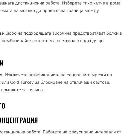
ешната дистанционна работа. Изберете тихо кътче в дома
 помага на мозъка да прави ясна граница между
л и бюро на подходящата височина предотвратяват болки в
 – комбинирайте естествена светлина с подходящо
И
я
. Изключете нотификациите на социалните мрежи по
 или Cold Turkey за блокиране на отвличащи сайтове.
 помолете за тишина.
ТО
ОНЦЕНТРАЦИЯ
станционна работа. Работете на фокусирани интервали от