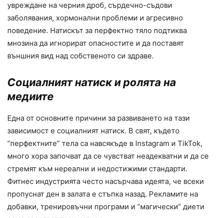
увреждане на черния дроб, сърдечно-съдови
заболявания, хормонални проблеми и агресивно
поведение. Натискът за перфектно тяло подтиква
мнозина да игнорират опасностите и да поставят
външния вид над собственото си здраве.
Социалният натиск и ролята на
медиите
Една от основните причини за развиването на тази
зависимост е социалният натиск. В свят, където
“перфектните” тела са навсякъде в Instagram и TikTok,
много хора започват да се чувстват неадекватни и да се
стремят към нереални и недостижими стандарти.
Фитнес индустрията често насърчава идеята, че всеки
пропуснат ден в залата е стъпка назад. Рекламите на
добавки, тренировъчни програми и “магически” диети