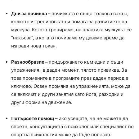
Дни за почивка –
почивката е също толкова важна,
колкото и тренировката и помага за развитието на
мускула. Когато тренираме, на практика мускулът се
“накъсва”, а когато почиваме му даваме време да
изгради нова тъкан.
Разнообразие –
придържането към едни и същи
упражнения , в даден момент, тялото привиква. За
това промените в програмите през даден период е
ключово. Освен промяна на упражненията, може да
се включат и други занятия като йога, разходки и
други форми на движение.
Потърсете помощ –
ако усещате, че не можете да
спрете, консултацията с психолог или специалист по
спортна психология може да бъде полезна.