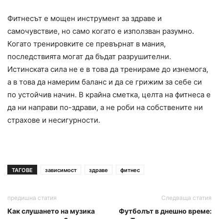
Фитнесът е мощен инструмент за здраве и
самочувствие, но само когато е използван разумно.
Когато тренировките се превърнат в мания,
последствията могат да бъдат разрушителни.
Истинската сила не е в това да тренираме до изнемога,
а в това да намерим баланс и да се грижим за себе си
по устойчив начин. В крайна сметка, целта на фитнеса е
да ни направи по-здрави, а не роби на собствените ни
страхове и несигурности.
ТАГОВЕ
зависимост
здраве
фитнес
предишна статия
Следваща статия
Как слушането на музика
Футболът в днешно време: