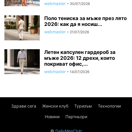
webmaster
-
30/07/2026
Поло тениска за мъже през лято
2026: как да я носиш...
webmaster
-
21/07/2026
Летен капсулен гардероб за
мъже 2026: 12 дрехи, които
покриват офис,...
webmaster
-
14/07/2026
Здрави сега
Женски клуб
Туризъм
Технологии
Новини
Партньори
©
DailyMenClub