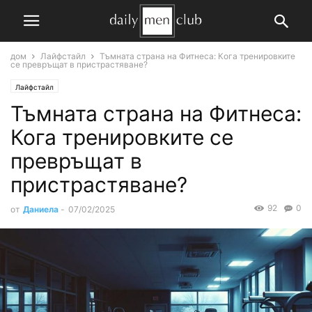
дом
Лайфстайл
Тъмната страна на Фитнеса: Кога тренировките
се превръщат в пристрастяване?
Лайфстайл
Тъмната страна на Фитнеса:
Кога тренировките се
превръщат в
пристрастяване?
92
0
от
Даниела
-
07/02/2025