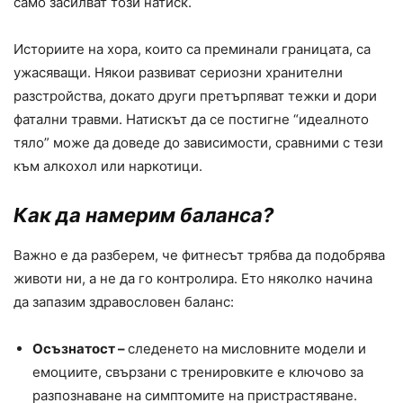
само засилват този натиск.
Историите на хора, които са преминали границата, са
ужасяващи. Някои развиват сериозни хранителни
разстройства, докато други претърпяват тежки и дори
фатални травми. Натискът да се постигне “идеалното
тяло” може да доведе до зависимости, сравними с тези
към алкохол или наркотици.
Как да намерим баланса?
Важно е да разберем, че фитнесът трябва да подобрява
животи ни, а не да го контролира. Ето няколко начина
да запазим здравословен баланс:
Осъзнатост –
следенето на мисловните модели и
емоциите, свързани с тренировките е ключово за
разпознаване на симптомите на пристрастяване.