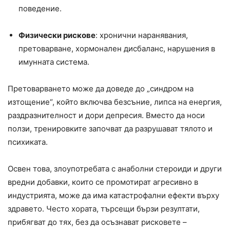
поведение.
Физически рискове
: хронични наранявания,
претоварване, хормонален дисбаланс, нарушения в
имунната система.
Претоварването може да доведе до „синдром на
изтощение“, който включва безсъние, липса на енергия,
раздразнителност и дори депресия. Вместо да носи
ползи, тренировките започват да разрушават тялото и
психиката.
Освен това, злоупотребата с анаболни стероиди и други
вредни добавки, които се промотират агресивно в
индустрията, може да има катастрофални ефекти върху
здравето. Често хората, търсещи бързи резултати,
прибягват до тях, без да осъзнават рисковете –