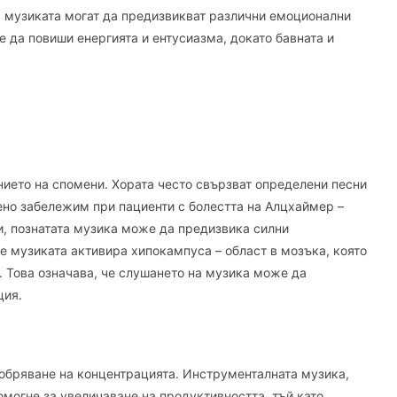
а музиката могат да предизвикват различни емоционални
 да повиши енергията и ентусиазма, докато бавната и
нието на спомени. Хората често свързват определени песни
бено забележим при пациенти с болестта на Алцхаймер –
ти, познатата музика може да предизвика силни
е музиката активира хипокампуса – област в мозъка, която
 Това означава, че слушането на музика може да
ция.
добряване на концентрацията. Инструменталната музика,
омогне за увеличаване на продуктивността, тъй като