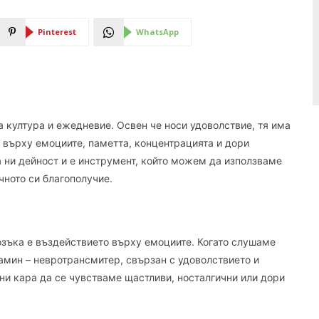
Pinterest
WhatsApp
 култура и ежедневие. Освен че носи удоволствие, тя има
 върху емоциите, паметта, концентрацията и дори
 ни дейност и e инструмент, който можем да използваме
чното си благополучие.
озъка е въздействието върху емоциите. Когато слушаме
амин – невротрансмитер, свързан с удоволствието и
ни кара да се чувстваме щастливи, носталгични или дори