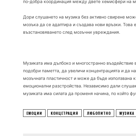
по-добра координация между двете хемисфери на мо
Дори слушането на музика без активно свирене може
мозъка да се адаптира и създава нови връзки. Това 
възстановяването след мозъчни увреждания.
Музиката има дълбоко и многостранно въздействие 
подобри паметта, да увеличи концентрацията и да на
мозъчната пластичност и може да бъде използвана к
емоционални разстройства. Независимо дали слушам
музиката има силата да променя начина, по който ф
ЕМОЦИИ
КОНЦЕТРАЦИЯ
ЛЮБОПИТНО
МУЗИКА