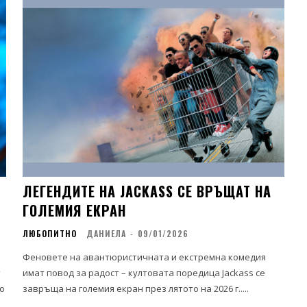
ЛЕГЕНДИТЕ НА JACKASS СЕ ВРЪЩАТ НА
ГОЛЕМИЯ ЕКРАН
ЛЮБОПИТНО
ДАНИЕЛА
-
09/01/2026
Феновете на авантюристичната и екстремна комедия
т
имат повод за радост – култовата поредица Jackass се
о
завръща на големия екран през лятото на 2026 г.....