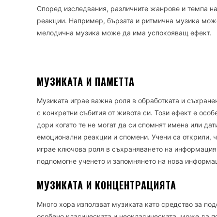
Според изследвания, различните жанрове и темпа н
реакции. Например, бързата и ритмична музика може
мелодична музика може да има успокояващ ефект.
МУЗИКАТА И ПАМЕТТА
Музиката играе важна роля в обработката и съхране
с конкретни събития от живота си. Този ефект е осо
дори когато те не могат да си спомнят имена или да
емоционални реакции и спомени. Учени са открили, ч
играе ключова роля в съхраняването на информация.
подпомогне ученето и запомнянето на нова информа
МУЗИКАТА И КОНЦЕНТРАЦИЯТА
Много хора използват музиката като средство за по
особено класическата и неокласическата, може да п