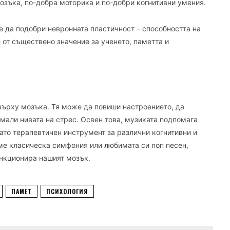
зъка, по-добра моторика и по-добри когнитивни умения.
 да подобри невронната пластичност – способността на
е от съществено значение за ученето, паметта и
върху мозъка. Тя може да повиши настроението, да
мали нивата на стрес. Освен това, музиката подпомага
ато терапевтичен инструмент за различни когнитивни и
е класическа симфония или любимата си поп песен,
ункционира нашият мозък.
ПАМЕТ
ПСИХОЛОГИЯ