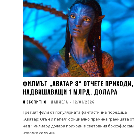
ФИЛМЪТ „АВАТАР 3“ ОТЧЕТЕ ПРИХОДИ,
НАДВИШАВАЩИ 1 МЛРД. ДОЛАРА
ЛЮБОПИТНО
ДАНИЕЛА
-
12/01/2026
Третият филм от популярната фантастична поредица
„Аватар: Огън и пепел“ официално премина границата о
над 1 милиард долара приходи в световния боксофис сам
няколко седмици...