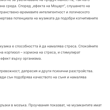
на среда. Според „ефекта на Моцарт“, слушането на
ранствено-времевите интелигентност и логическото
чертава потенциала на музиката да подобри когнитивните
музика е способността ѝ да намалява стреса. Спокойните
а кортизол – хормона на стреса, и стимулират
 ефект върху организма.
 тревожност, депресия и други психични разстройства.
еди сън подобрява качеството на съня и намалява
ръзки в мозъка. Проучвания показват, че музикантите имат