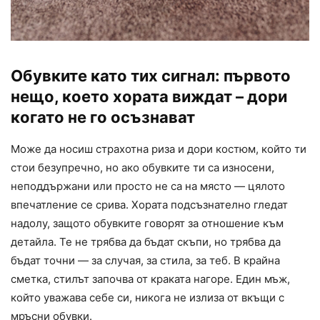
Обувките като тих сигнал: първото
нещо, което хората виждат – дори
когато не го осъзнават
Може да носиш страхотна риза и дори костюм, който ти
стои безупречно, но ако обувките ти са износени,
неподдържани или просто не са на място — цялото
впечатление се срива. Хората подсъзнателно гледат
надолу, защото обувките говорят за отношение към
детайла. Те не трябва да бъдат скъпи, но трябва да
бъдат точни — за случая, за стила, за теб. В крайна
сметка, стилът започва от краката нагоре. Един мъж,
който уважава себе си, никога не излиза от вкъщи с
мръсни обувки.