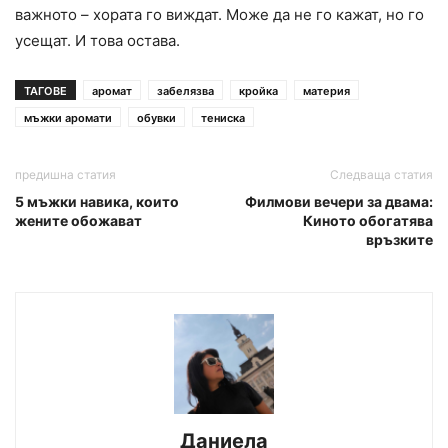
важното – хората го виждат. Може да не го кажат, но го
усещат. И това остава.
ТАГОВЕ
аромат
забелязва
кройка
материя
мъжки аромати
обувки
тениска
предишна статия
Следваща статия
5 мъжки навика, които
Филмови вечери за двама:
жените обожават
Киното обогатява
връзките
Даниела