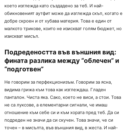
което изглежда като създадено за теб. И най-
обикновеният аутфит може да изглежда скъп, когато е
добре скроен и от хубава материя. Това е един от
малкото трикове, които не изискват голям бюджет, но
изискват мисъл.
Подредеността във външния вид:
фината разлика между “облечен” и
“подготвен”
Не говорим за перфекционизъм. Говорим за ясна,
видима грижа към това как изглеждаш. Гладен
панталон. Чиста яка. Сако, което не виси, а стои. Това
не са луксове, а елементарни сигнали, че имаш
отношение към себе си и към хората пред теб. Да си
подреден не значи да си скучен. Това значи, че си
точен – в мисълта, във външния вид, в жеста. И най-