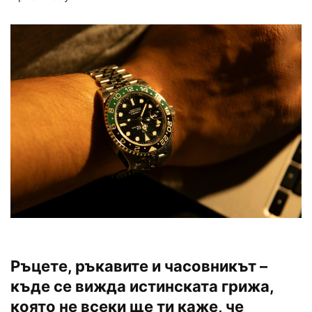
Ръцете, ръкавите и часовникът –
къде се вижда истинската грижа,
която не всеки ще ти каже, че