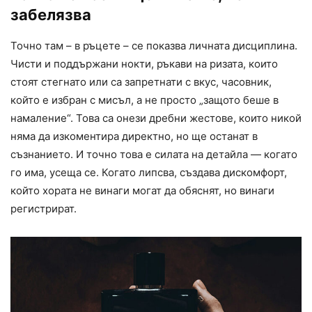
забелязва
Точно там – в ръцете – се показва личната дисциплина.
Чисти и поддържани нокти, ръкави на ризата, които
стоят стегнато или са запретнати с вкус, часовник,
който е избран с мисъл, а не просто „защото беше в
намаление“. Това са онези дребни жестове, които никой
няма да изкоментира директно, но ще останат в
съзнанието. И точно това е силата на детайла — когато
го има, усеща се. Когато липсва, създава дискомфорт,
който хората не винаги могат да обяснят, но винаги
регистрират.