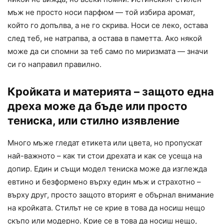
мъж не просто носи парфюм — той избира аромат,
който го допълва, а не го скрива. Носи се леко, остава
след теб, не натрапва, а остава в паметта. Ако някой
може да си спомни за теб само по миризмата — значи
си го направил правилно.
Кройката и материята – защото една
дреха може да бъде или просто
тениска, или стилно изявление
Много мъже гледат етикета или цвета, но пропускат
най-важното – как ти стои дрехата и как се усеща на
допир. Един и същи модел тениска може да изглежда
евтино и безформено върху един мъж и страхотно –
върху друг, просто защото вторият е обърнал внимание
на кройката. Стилът не се крие в това да носиш нещо
скъпо или модерно. Крие се в това да носиш нещо,