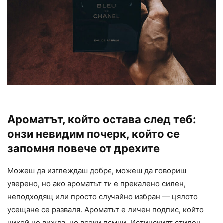
Ароматът, който остава след теб:
онзи невидим почерк, който се
запомня повече от дрехите
Можеш да изглеждаш добре, можеш да говориш
уверено, но ако ароматът ти е прекалено силен,
неподходящ или просто случайно избран — цялото
усещане се разваля. Ароматът е личен подпис, който
никой не вижда, но всеки помни. Истинският стилен