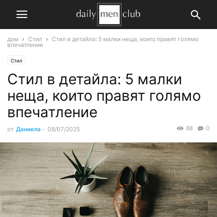
дом
Стил
Стил в детайла: 5 малки неща, които правят голямо
впечатление
Стил
Стил в детайла: 5 малки
неща, които правят голямо
впечатление
88
0
от
Даниела
-
08/07/2025