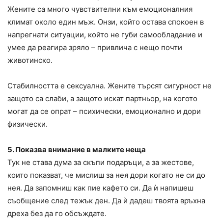
Жените са много чувствителни към емоционалния
климат около един мъж. Онзи, който остава спокоен в
напрегнати ситуации, който не губи самообладание и
умее да реагира зряло – привлича с нещо почти
животинско.
Стабилността е сексуална. Жените търсят сигурност не
защото са слаби, а защото искат партньор, на когото
могат да се опрат – психически, емоционално и дори
физически.
5. Показва внимание в малките неща
Тук не става дума за скъпи подаръци, а за жестове,
които показват, че мислиш за нея дори когато не си до
нея. Да запомниш как пие кафето си. Да ѝ напишеш
съобщение след тежък ден. Да ѝ дадеш твоята връхна
дреха без да го обсъждате.