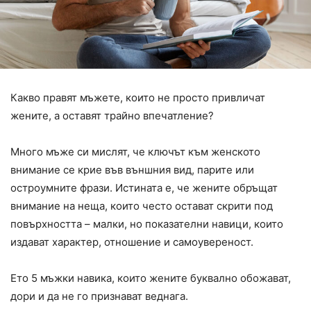
Какво правят мъжете, които не просто привличат
жените, а оставят трайно впечатление?
Много мъже си мислят, че ключът към женското
внимание се крие във външния вид, парите или
остроумните фрази. Истината е, че жените обръщат
внимание на неща, които често остават скрити под
повърхността – малки, но показателни навици, които
издават характер, отношение и самоувереност.
Ето 5 мъжки навика, които жените буквално обожават,
дори и да не го признават веднага.