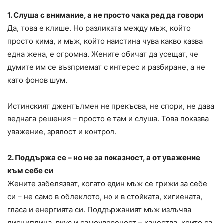
1. Слуша с внимание, а не просто чака ред да говори
Да, това е клише. Но разликата между мъж, който
просто кима, и мъж, който наистина чува какво казва
една жена, е огромна. Жените обичат да усещат, че
думите им се възприемат с интерес и разбиране, а не
като фонов шум.
Истинският джентълмен не прекъсва, не спори, не дава
веднага решения – просто е там и слуша. Това показва
уважение, зрялост и контрол.
2. Поддържа се – но не за показност, а от уважение
към себе си
Жените забелязват, когато един мъж се грижи за себе
си – не само в облеклото, но и в стойката, хигиената,
гласа и енергията си. Поддържаният мъж излъчва
дисциплина, вкус и самоувереност – качества, които са