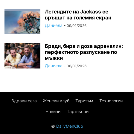
Легендите на Jackass се
връщат на големия екран
Даниела
-
09/01/2026
Бради, бира и доза адреналин:
перфектното разпускане по
мъжки
Даниела
-
08/01/2026
Здрави сега
Женски клуб
Туризъм
Технологии
Новини
Партньори
©
DailyMenClub