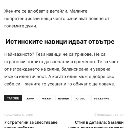
Жените се влюбват в детайли. Малките,
непретенциозни неща често означават повече от
големите думи.
Истинските навици идват отвътре
Най-важното? Тези навици не са трикове. Не са
стратегии, с които да впечатлиш временно. Те са част
от изграждането на силна, балансирана и уверена
мъжка идентичност. А когато един мъж е добре със
себе си – жените го усещат и го обичат още повече.
ТАГОВЕ
жени
мъже
навици
страст
уважение
предишна статия
Следваща статия
7 стратегии за спестяване,
Стил в детайла: 5 малки
които работят
неща, които правят голямо