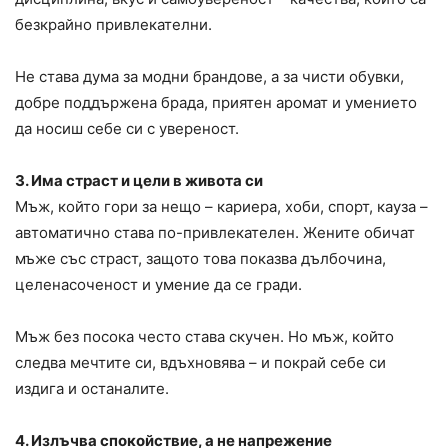
безкрайно привлекателни.
Не става дума за модни брандове, а за чисти обувки,
добре поддържена брада, приятен аромат и умението
да носиш себе си с увереност.
3. Има страст и цели в живота си
Мъж, който гори за нещо – кариера, хоби, спорт, кауза –
автоматично става по-привлекателен. Жените обичат
мъже със страст, защото това показва дълбочина,
целенасоченост и умение да се гради.
Мъж без посока често става скучен. Но мъж, който
следва мечтите си, вдъхновява – и покрай себе си
издига и останалите.
4. Излъчва спокойствие, а не напрежение