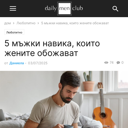
дом
Любопитно
5 мъжки навика, които жените обожават
Любопитно
5 мъжки навика, които
жените обожават
74
0
от
Даниела
-
03/07/2025