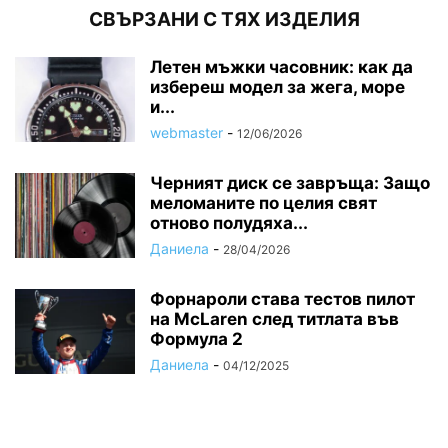
СВЪРЗАНИ С ТЯХ ИЗДЕЛИЯ
Летен мъжки часовник: как да
избереш модел за жега, море
и...
webmaster
-
12/06/2026
Черният диск се завръща: Защо
меломаните по целия свят
отново полудяха...
Даниела
-
28/04/2026
Форнароли става тестов пилот
на McLaren след титлата във
Формула 2
Даниела
-
04/12/2025