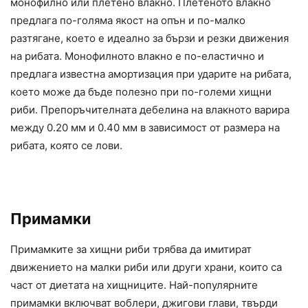
монофилно или плетено влакно. Плетеното влакно
предлага по-голяма якост на опън и по-малко
разтягане, което е идеално за бързи и резки движения
на рибата. Монофилното влакно е по-еластично и
предлага известна амортизация при ударите на рибата,
което може да бъде полезно при по-големи хищни
риби. Препоръчителната дебелина на влакното варира
между 0.20 мм и 0.40 мм в зависимост от размера на
рибата, която се лови.
Примамки
Примамките за хищни риби трябва да имитират
движението на малки риби или други храни, които са
част от диетата на хищниците. Най-популярните
примамки включват воблери, джигови глави, твърди