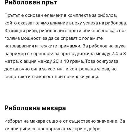
Риболовен прът
Прътът е основен елемент в комплекта за риболов,
който оказва голямо влияние върху успеха на риболова.
За хищни риби, риболовните пръти обикновено са с по-
голяма мощност, за да се справят с големите
натоварвания и тежките примамки. За риболов на щука
например се препоръчва прът с дължина между 2.4 и 3
метра, с акция между 20 и 40 грама. Това осигурява
достатъчно сила за кастинг и контрола на улова, но
също така и гъвкавост при по-малки улови.
Риболовна макара
Изборът на макара също е от съществено значение. За
хищни риби се препоръчват макари с добро