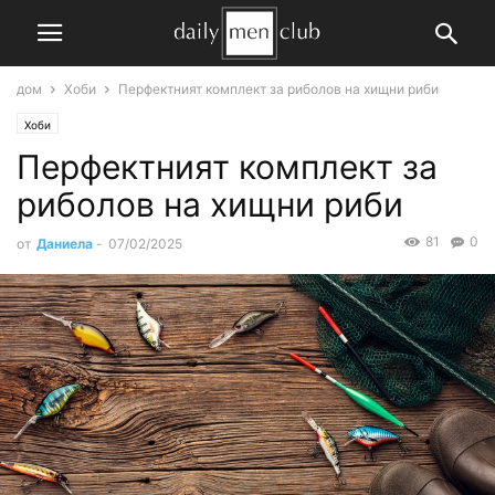
дом
Хоби
Перфектният комплект за риболов на хищни риби
Хоби
Перфектният комплект за
риболов на хищни риби
81
0
от
Даниела
-
07/02/2025