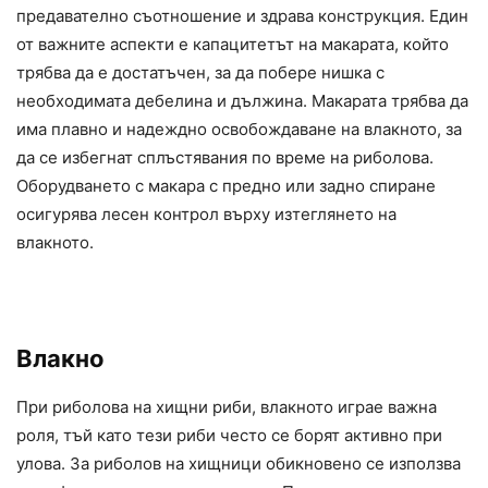
предавателно съотношение и здрава конструкция. Един
от важните аспекти е капацитетът на макарата, който
трябва да е достатъчен, за да побере нишка с
необходимата дебелина и дължина. Макарата трябва да
има плавно и надеждно освобождаване на влакното, за
да се избегнат сплъстявания по време на риболова.
Оборудването с макара с предно или задно спиране
осигурява лесен контрол върху изтеглянето на
влакното.
Влакно
При риболова на хищни риби, влакното играе важна
роля, тъй като тези риби често се борят активно при
улова. За риболов на хищници обикновено се използва