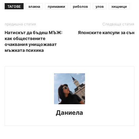
ТАГОВЕ
влакна
примамки
риболов
улов
хищници
предишна статия
Следваща статия
Натискът да бъдеш МЪЖ:
Японските капсули за сън
как обществените
очаквания унищожават
мъжката психика
Даниела