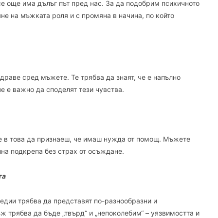
се още има дълъг път пред нас. За да подобрим психичното
не на мъжката роля и с промяна в начина, по който
раве сред мъжете. Те трябва да знаят, че е напълно
е е важно да споделят тези чувства.
рие в това да признаеш, че имаш нужда от помощ. Мъжете
на подкрепа без страх от осъждане.
та
едии трябва да представят по-разнообразни и
ж трябва да бъде „твърд“ и „непоколебим“ – уязвимостта и