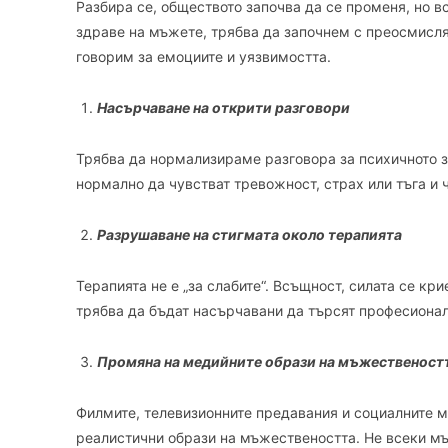
Разбира се, обществото започва да се променя, но в
здраве на мъжете, трябва да започнем с преосмисля
говорим за емоциите и уязвимостта.
Насърчаване на открити разговори
Трябва да нормализираме разговора за психичното зд
нормално да чувстват тревожност, страх или тъга и ч
Разрушаване на стигмата около терапията
Терапията не е „за слабите“. Всъщност, силата се к
трябва да бъдат насърчавани да търсят професионал
Промяна на медийните образи на мъжественост
Филмите, телевизионните предавания и социалните м
реалистични образи на мъжествеността. Не всеки мъ