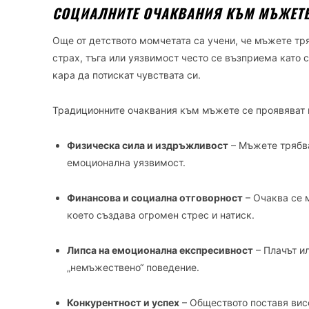
СОЦИАЛНИТЕ ОЧАКВАНИЯ КЪМ МЪЖЕТЕ:
Още от детството момчетата са учени, че мъжете тря
страх, тъга или уязвимост често се възприема като 
кара да потискат чувствата си.
Традиционните очаквания към мъжете се проявяват 
Физическа сила и издръжливост
– Мъжете трябва
емоционална уязвимост.
Финансова и социална отговорност
– Очаква се 
което създава огромен стрес и натиск.
Липса на емоционална експресивност
– Плачът и
„немъжествено“ поведение.
Конкурентност и успех
– Обществото поставя вис