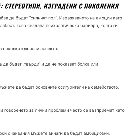
 СТЕРЕОТИПИ, ИЗГРАДЕНИ С ПОКОЛЕНИЯ
бва да бъдат “силният пол”. Изразяването на емоции като
слабост. Това създава психологическа бариера, която ги
в няколко ключови аспекта:
 да бъдат „твърди“ и да не показват болка или
мъжете да бъдат основните осигурители на семейството,
ли говоренето за лични проблеми често се възприемат като
оки очаквания мъжете винаги да бъдат амбициозни,