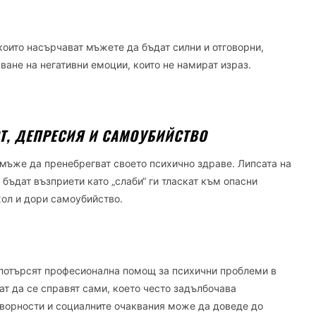
които насърчават мъжете да бъдат силни и отговорни,
ване на негативни емоции, които не намират израз.
Т, ДЕПРЕСИЯ И САМОУБИЙСТВО
 мъже да пренебрегват своето психично здраве. Липсата на
бъдат възприети като „слаби“ ги тласкат към опасни
хол и дори самоубийство.
потърсят професионална помощ за психични проблеми в
ат да се справят сами, което често задълбочава
говорности и социалните очаквания може да доведе до