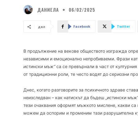
ДАНИЕЛА
06/02/2025
Facebook
Twitter
дял
В продължение на векове обществото изгражда опред
независими и емоционално непробиваеми. Фрази ка
истински мъж“
са се превърнали в част от културния
от традиционни роли, те често водят до сериозни пр
Днес, когато разговорите за психичното здраве става
неизследван – как натискът да бъдеш „истински мъж
тези очаквания оформят мъжкото мислене, какви са 
можем да оспорим и променим тази разрушителна ку