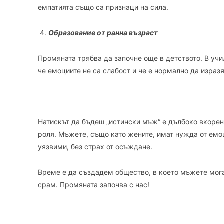
емпатията също са признаци на сила.
Образование от ранна възраст
Промяната трябва да започне още в детството. В учи
че емоциите не са слабост и че е нормално да изразя
Натискът да бъдеш „истински мъж“ е дълбоко вкорен
роля. Мъжете, също като жените, имат нужда от емо
уязвими, без страх от осъждане.
Време е да създадем общество, в което мъжете могат
срам. Промяната започва с нас!