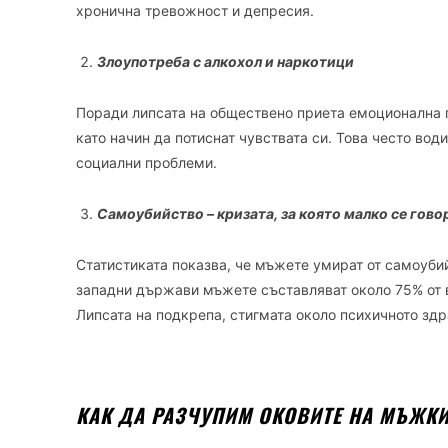
хронична тревожност и депресия.
Злоупотреба с алкохол и наркотици
Поради липсата на обществено приета емоционална 
като начин да потиснат чувствата си. Това често во
социални проблеми.
Самоубийство – кризата, за която малко се гово
Статистиката показва, че мъжете умират от самоубий
западни държави мъжете съставляват около 75% от 
Липсата на подкрепа, стигмата около психичното здр
КАК ДА РАЗЧУПИМ ОКОВИТЕ НА МЪЖКИ