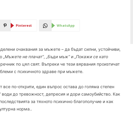
Pinterest
WhatsApp
елени очаквания за мъжете – да бъдат силни, устойчиви,
то
„Мъжете не плачат“
,
„Бъди мъж“
и
„Покажи се като
 речник по цял свят. Въпреки че тези вярвания произтичат
облеми с психичното здраве при мъжете.
т все по-открити, един въпрос остава до голяма степен
“ води до тревожност, депресия и дори самоубийство. Как
последствията за тяхното психично благополучие и как
лтурна норма..