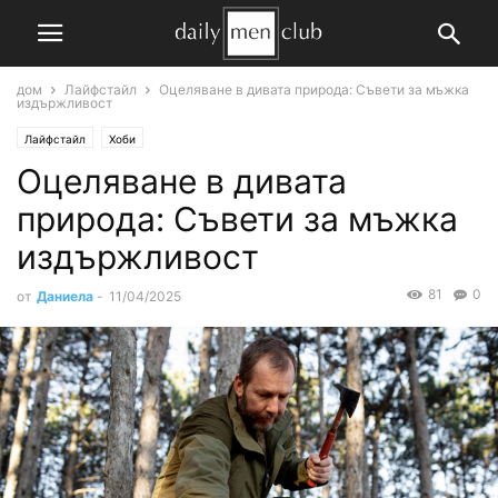
дом
Лайфстайл
Оцеляване в дивата природа: Съвети за мъжка
издържливост
Лайфстайл
Хоби
Оцеляване в дивата
природа: Съвети за мъжка
издържливост
81
0
от
Даниела
-
11/04/2025