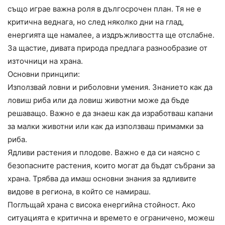
също играе важна роля в дългосрочен план. Тя не е
критична веднага, но след няколко дни на глад,
енергията ще намалее, а издръжливостта ще отслабне.
За щастие, дивата природа предлага разнообразие от
източници на храна.
Основни принципи:
Използвай ловни и риболовни умения. Знанието как да
ловиш риба или да ловиш животни може да бъде
решаващо. Важно е да знаеш как да изработваш капани
за малки животни или как да използваш примамки за
риба.
Ядливи растения и плодове. Важно е да си наясно с
безопасните растения, които могат да бъдат събрани за
храна. Трябва да имаш основни знания за ядливите
видове в региона, в който се намираш.
Поглъщай храна с висока енергийна стойност. Ако
ситуацията е критична и времето е ограничено, можеш