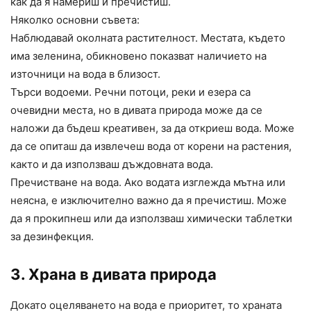
как да я намериш и пречистиш.
Няколко основни съвета:
Наблюдавай околната растителност. Местата, където
има зеленина, обикновено показват наличието на
източници на вода в близост.
Търси водоеми. Речни потоци, реки и езера са
очевидни места, но в дивата природа може да се
наложи да бъдеш креативен, за да откриеш вода. Може
да се опиташ да извлечеш вода от корени на растения,
както и да използваш дъждовната вода.
Пречистване на вода. Ако водата изглежда мътна или
неясна, е изключително важно да я пречистиш. Може
да я прокипнеш или да използваш химически таблетки
за дезинфекция.
3. Храна в дивата природа
Докато оцеляването на вода е приоритет, то храната