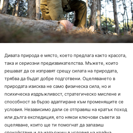
Дивата природа е място, което предлага както красота,
така и сериозни предизвикателства. Мъжете, които
решават да се изправят срещу силата на природата,
трябва да бъдат добре подготвени. Оцеляването в
природата изисква не само физическа сила, но и
психическа издръжливост, стратегическо мислене и
способност за бързо адаптиране към променящите се
условия. Независимо дали се отправяш на кратък поход
или дълга експедиция, ето някои ключови съвети за
оцеляване, които ще ти помогнат да запазиш
спокойствие и да издържиш в условия на крайна