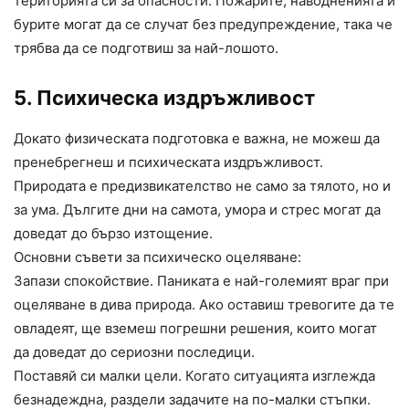
територията си за опасности. Пожарите, наводненията и
бурите могат да се случат без предупреждение, така че
трябва да се подготвиш за най-лошото.
5. Психическа издръжливост
Докато физическата подготовка е важна, не можеш да
пренебрегнеш и психическата издръжливост.
Природата е предизвикателство не само за тялото, но и
за ума. Дългите дни на самота, умора и стрес могат да
доведат до бързо изтощение.
Основни съвети за психическо оцеляване:
Запази спокойствие. Паниката е най-големият враг при
оцеляване в дива природа. Ако оставиш тревогите да те
овладеят, ще вземеш погрешни решения, които могат
да доведат до сериозни последици.
Поставяй си малки цели. Когато ситуацията изглежда
безнадеждна, раздели задачите на по-малки стъпки.