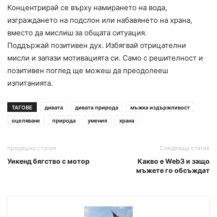
Концентрирай се върху намирането на вода,
изграждането на подслон или набавянето на храна,
вместо да мислиш за общата ситуация.
Поддържай позитивен дух. Избягвай отрицателни
мисли и запази мотивацията си. Само с решителност и
позитивен поглед ще можеш да преодолееш
изпитанията.
ТАГОВЕ
дивата
дивата природа
мъжка издържливост
оцеляване
природа
умения
храна
предишна статия
Следваща статия
Уикенд бягство с мотор
Какво е Web3 и защо
мъжете го обсъждат