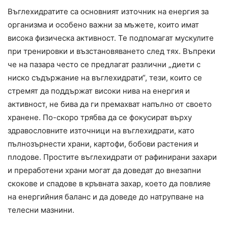
Въглехидратите са основният източник на енергия за
организма и особено важни за мъжете, които имат
висока физическа активност. Те подпомагат мускулите
при тренировки и възстановяването след тях. Въпреки
че на пазара често се предлагат различни „диети с
ниско съдържание на въглехидрати“, тези, които се
стремят да поддържат високи нива на енергия и
активност, не бива да ги премахват напълно от своето
хранене. По-скоро трябва да се фокусират върху
здравословните източници на въглехидрати, като
пълнозърнести храни, картофи, бобови растения и
плодове. Простите въглехидрати от рафинирани захари
и преработени храни могат да доведат до внезапни
скокове и спадове в кръвната захар, което да повлияе
на енергийния баланс и да доведе до натрупване на
телесни мазнини.