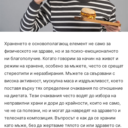
Храненето е основополагающ елемент не само за
физическото ни здраве, но и за психо-емоционалното
ни благополучие. Когато говорим за начин на живот и
режим на хранене, особено за мъжете, често се срещат
стереотипи и неразбирания. Мъжете са свързвани с
висока активност, мускулна маса и издръжливост, което
поставя върху тях определени очаквания по отношение
на диетата. Тези очаквания често водят до избора на
неправилни храни и дори до крайности, които не само,
че не са полезни, но и могат да навредят на здравето и
телесната композиция. Въпросът е как да се храним
като мъже, без да жертваме тялото си или здравето си.