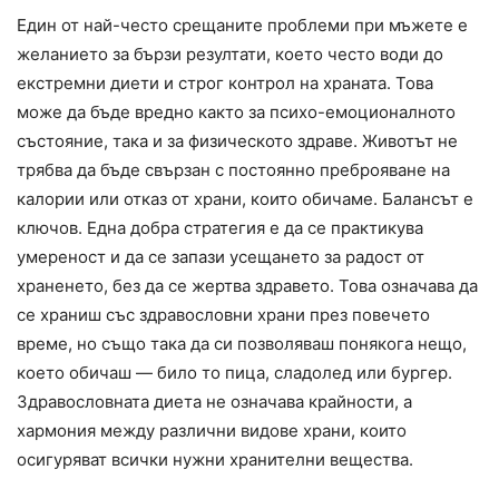
Един от най-често срещаните проблеми при мъжете е
желанието за бързи резултати, което често води до
екстремни диети и строг контрол на храната. Това
може да бъде вредно както за психо-емоционалното
състояние, така и за физическото здраве. Животът не
трябва да бъде свързан с постоянно преброяване на
калории или отказ от храни, които обичаме. Балансът е
ключов. Една добра стратегия е да се практикува
умереност и да се запази усещането за радост от
храненето, без да се жертва здравето. Това означава да
се храниш със здравословни храни през повечето
време, но също така да си позволяваш понякога нещо,
което обичаш — било то пица, сладолед или бургер.
Здравословната диета не означава крайности, а
хармония между различни видове храни, които
осигуряват всички нужни хранителни вещества.