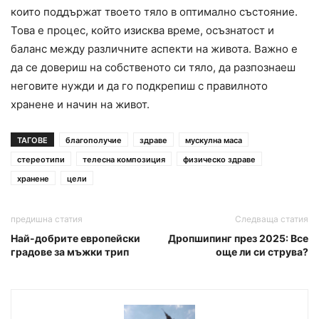
които поддържат твоето тяло в оптимално състояние.
Това е процес, който изисква време, осъзнатост и
баланс между различните аспекти на живота. Важно е
да се довериш на собственото си тяло, да разпознаеш
неговите нужди и да го подкрепиш с правилното
хранене и начин на живот.
ТАГОВЕ
благополучие
здраве
мускулна маса
стереотипи
телесна композиция
физическо здраве
хранене
цели
предишна статия
Следваща статия
Най-добрите европейски
Дропшипинг през 2025: Все
градове за мъжки трип
още ли си струва?