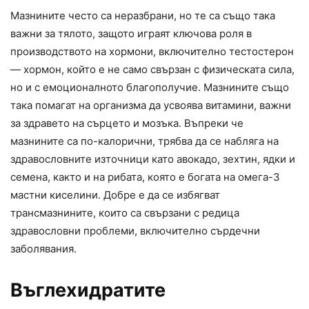
Мазнините често са неразбрани, но те са също така
важни за тялото, защото играят ключова роля в
производството на хормони, включително тестостерон
— хормон, който е не само свързан с физическата сила,
но и с емоционалното благополучие. Мазнините също
така помагат на организма да усвоява витамини, важни
за здравето на сърцето и мозъка. Въпреки че
мазнините са по-калорични, трябва да се набляга на
здравословните източници като авокадо, зехтин, ядки и
семена, както и на рибата, която е богата на омега-3
мастни киселини. Добре е да се избягват
трансмазнините, които са свързани с редица
здравословни проблеми, включително сърдечни
заболявания.
Въглехидратите