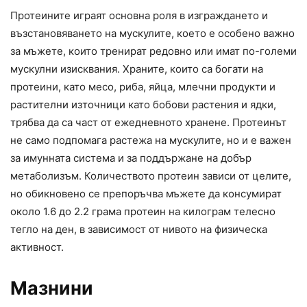
Протеините играят основна роля в изграждането и
възстановяването на мускулите, което е особено важно
за мъжете, които тренират редовно или имат по-големи
мускулни изисквания. Храните, които са богати на
протеини, като месо, риба, яйца, млечни продукти и
растителни източници като бобови растения и ядки,
трябва да са част от ежедневното хранене. Протеинът
не само подпомага растежа на мускулите, но и е важен
за имунната система и за поддържане на добър
метаболизъм. Количеството протеин зависи от целите,
но обикновено се препоръчва мъжете да консумират
около 1.6 до 2.2 грама протеин на килограм телесно
тегло на ден, в зависимост от нивото на физическа
активност.
Мазнини