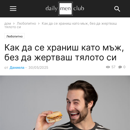
дом
Любопитно
Как да се храниш като мъж, без да жертваш
тялото си
Любопитно
Как да се храниш като мъж,
без да жертваш тялото си
57
0
от
Даниела
-
30/05/2025