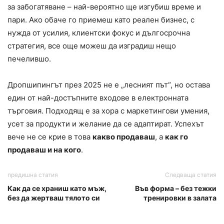
за забогатяване – най-вероятно ще изгубиш време и
пари. Ако обаче го приемеш като реален бизнес, с
нужда от усилия, клиентски фокус и дългосрочна
стратегия, все още можеш да изградиш нещо
печелившо.
Дропшипингът през 2025 не е „лесният път“, но остава
един от най-достъпните входове в електронната
търговия. Подходящ е за хора с маркетингови умения,
усет за продукти и желание да се адаптират. Успехът
вече не се крие в това
какво продаваш
, а
как го
продаваш и на кого
.
предишна статия
Следваща статия
Как да се храниш като мъж,
Във форма – без тежки
без да жертваш тялото си
тренировки в залата