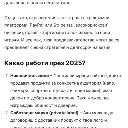
цена вече е почти невъзможно.
Също така, ограниченията от страна на рекламни
платформи, PayPal или Stripe (за „високорискови“
бизнеси), правят стартирането по-сложно за нови
играчи. И все пак, тези предизвикателства могат да се
преодолеят с ясна стратегия и дългосрочна визия.
Какво работи през 2025?
Нишови магазини
– Специализирани сайтове, които
продават продукти за конкретна аудитория (напр.
геймъри, спортни ентусиасти, нови майки), имат
далеч по-добро конвертиране. Така можеш да
изграждаш общност и доверие.
Собствена марка (private label)
– Ако можеш да
договориш с доставчик продукт с твое лого и
уникална опаковка, това променя играта.