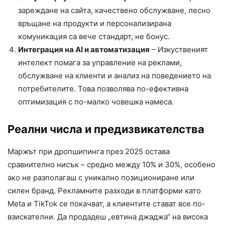
зареждане на сайта, качествено обслужване, лесно
връщане на продукти и персонализирана
комуникация са вече стандарт, не бонус.
Интеграция на AI и автоматизация
– Изкуственият
интелект помага за управление на реклами,
обслужване на клиенти и анализ на поведението на
потребителите. Това позволява по-ефективна
оптимизация с по-малко човешка намеса.
Реални числа и предизвикателства
Маржът при дропшипинга през 2025 остава
сравнително нисък – средно между 10% и 30%, особено
ако не разполагаш с уникално позициониране или
силен бранд. Рекламните разходи в платформи като
Meta и TikTok се покачват, а клиентите стават все по-
взискателни. Да продадеш „евтина джаджа“ на висока