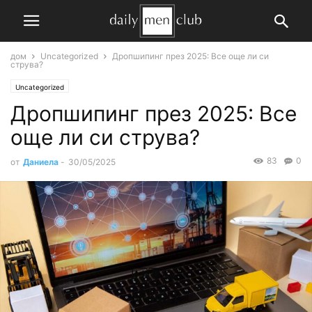
дом
Uncategorized
Дропшипинг през 2025: Все още ли си
струва?
Uncategorized
Дропшипинг през 2025: Все
още ли си струва?
83
0
от
Даниела
-
30/05/2025