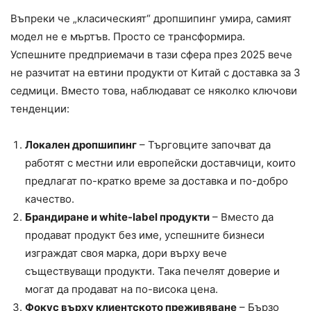
Въпреки че „класическият“ дропшипинг умира, самият
модел не е мъртъв. Просто се трансформира.
Успешните предприемачи в тази сфера през 2025 вече
не разчитат на евтини продукти от Китай с доставка за 3
седмици. Вместо това, наблюдават се няколко ключови
тенденции:
Локален дропшипинг
– Търговците започват да
работят с местни или европейски доставчици, които
предлагат по-кратко време за доставка и по-добро
качество.
Брандиране и white-label продукти
– Вместо да
продават продукт без име, успешните бизнеси
изграждат своя марка, дори върху вече
съществуващи продукти. Така печелят доверие и
могат да продават на по-висока цена.
Фокус върху клиентското преживяване
– Бързо