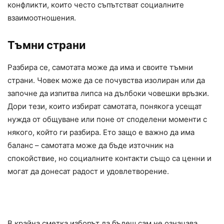
конфликти, които често съпътстват социалните
взаимоотношения.
Тъмни страни
Разбира се, самотата може да има и своите тъмни
страни. Човек може да се почувства изолиран или да
започне да изпитва липса на дълбоки човешки връзки.
Дори тези, които избират самотата, понякога усещат
нужда от общуване или поне от споделени моменти с
някого, който ги разбира. Ето защо е важно да има
баланс – самотата може да бъде източник на
спокойствие, но социалните контакти също са ценни и
могат да донесат радост и удовлетворение.
В крайна сметка изборът да бъдеш сам не означава