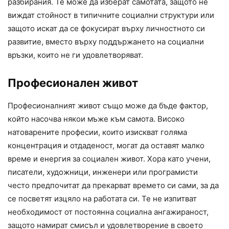
разбирания. Те може да изберат самотата, защото не
виждат стойност в типичните социални структури или
защото искат да се фокусират върху личностното си
развитие, вместо върху поддържането на социални
връзки, които не ги удовлетворяват.
Професионален живот
Професионалният живот също може да бъде фактор,
който насочва някои мъже към самота. Високо
натоварените професии, които изискват голяма
концентрация и отдаденост, могат да оставят малко
време и енергия за социален живот. Хора като учени,
писатели, художници, инженери или програмисти
често предпочитат да прекарват времето си сами, за да
се посветят изцяло на работата си. Те не изпитват
необходимост от постоянна социална ангажираност,
защото намират смисъл и удовлетворение в своето