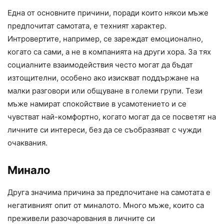
Една от основните причини, поради които някои мъже
предпочитат самотата, е техният характер.
Интровертите, например, се зареждат емоционално,
когато са сами, а не в компанията на други хора. За тях
социалните взаимодействия често могат да бъдат
изтощителни, особено ако изискват поддържане на
малки разговори или общуване в големи групи. Тези
мъже намират спокойствие в усамотението и се
чувстват най-комфортно, когато могат да се посветят на
личните си интереси, без да се съобразяват с чужди
очаквания.
Минало
Друга значима причина за предпочитане на самотата е
негативният опит от миналото. Много мъже, които са
преживели разочарования в личните си