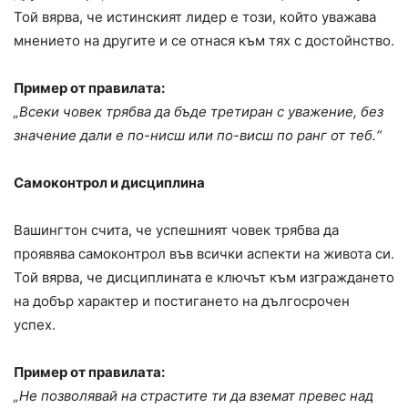
Той вярва, че истинският лидер е този, който уважава
мнението на другите и се отнася към тях с достойнство.
Пример от правилата:
„Всеки човек трябва да бъде третиран с уважение, без
значение дали е по-нисш или по-висш по ранг от теб.“
Самоконтрол и дисциплина
Вашингтон счита, че успешният човек трябва да
проявява самоконтрол във всички аспекти на живота си.
Той вярва, че дисциплината е ключът към изграждането
на добър характер и постигането на дългосрочен
успех.
Пример от правилата:
„Не позволявай на страстите ти да вземат превес над