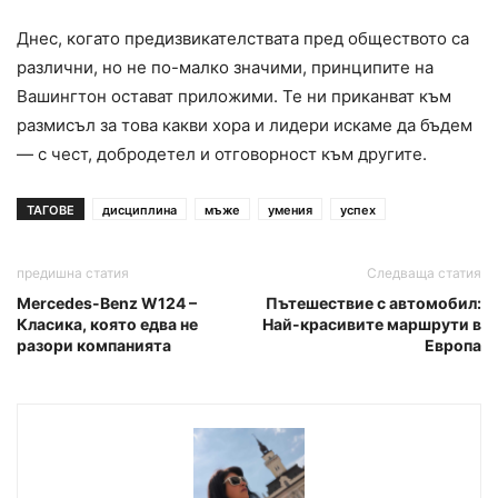
Днес, когато предизвикателствата пред обществото са
различни, но не по-малко значими, принципите на
Вашингтон остават приложими. Те ни приканват към
размисъл за това какви хора и лидери искаме да бъдем
— с чест, добродетел и отговорност към другите.
ТАГОВЕ
дисциплина
мъже
умения
успех
предишна статия
Следваща статия
Mercedes-Benz W124 –
Пътешествие с автомобил:
Класика, която едва не
Най-красивите маршрути в
разори компанията
Европа