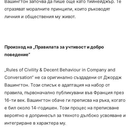
Вашингтон започва да пише още като тийнейджър. Те
отразяват моралните принципи, които ръководят
личния и обществения му живот.
Произход на „Правилата за учтивост и добро
поведение“
„Rules of Civility & Decent Behaviour in Company and
Conversation“ не са оригинално създадени от Джордж
Вашингтон. Този списък е адаптация на набор от
правила, първоначално публикувани във Франция през
16-ти век. Вашингтон обаче ги преписва на ръка, когато
е бил около 14-годишен. Този процес на преписване
вероятно е допринесъл за тяхното дълбоко усвояване и
интегриране в характера му.