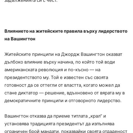
задълженията си с чест.“
Влиянието на житейските правила върху лидерството
на Вашингтон
Житейските принципи на Джордж Вашингтон оказват
дълбоко влияние върху начина, по който той води
американската революция и по-късно — на
президентството му. Той е известен със своята
готовност да се оттегли от властта, когато можел да
стане диктатор — решение, вдъхновено от вярата му в
демократичните принципи и отговорното лидерство.
Вашингтон отказва да приеме титлата „крал“ и
установява традицията президентът да изпълнява
ограничен брой мандати, показвайки своята отдаденост