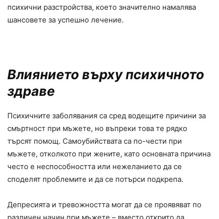
психични разстройства, което значително намалява
шансовете за успешно лечение.
Влиянието върху психичното
здраве
Психичните заболявания са сред водещите причини за
смъртност при мъжете, но въпреки това те рядко
търсят помощ. Самоубийствата са по-чести при
мъжете, отколкото при жените, като основната причина
често е неспособността или нежеланието да се
споделят проблемите и да се потърси подкрепа.
Депресията и тревожността могат да се проявяват по
различен начин при мъжете – вместо открито да