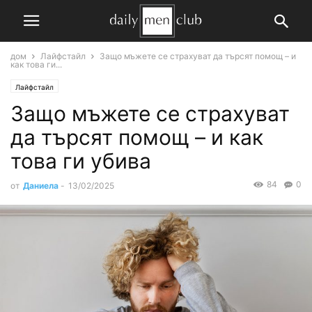
дом
Лайфстайл
Защо мъжете се страхуват да търсят помощ – и
как това ги...
Лайфстайл
Защо мъжете се страхуват
да търсят помощ – и как
това ги убива
84
0
от
Даниела
-
13/02/2025