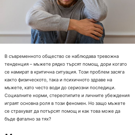
В съвременното общество се наблюдава тревожна
тенденция – мъжете рядко търсят помощ, дори когато
се намират в критична ситуация. Този проблем засяга
както физическото, така и психичното здраве на
мъжете, като често води до сериозни последици.
Социалните норми, стереотипите и личните убеждения
играят основна роля в този феномен. Но защо мъжете
се страхуват да потърсят помощ и как това може да
бъде фатално за тях?