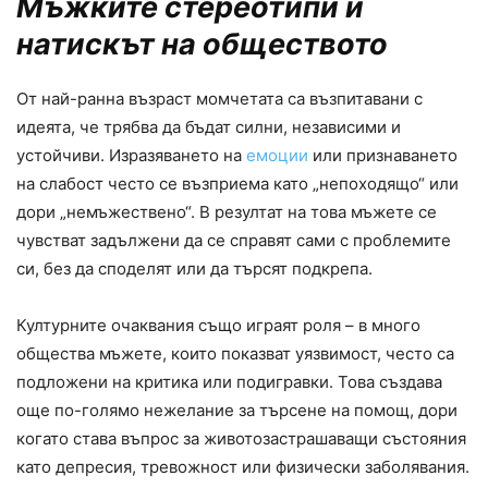
Мъжките стереотипи и
натискът на обществото
От най-ранна възраст момчетата са възпитавани с
идеята, че трябва да бъдат силни, независими и
устойчиви. Изразяването на
емоции
или признаването
на слабост често се възприема като „непоходящо“ или
дори „немъжествено“. В резултат на това мъжете се
чувстват задължени да се справят сами с проблемите
си, без да споделят или да търсят подкрепа.
Културните очаквания също играят роля – в много
общества мъжете, които показват уязвимост, често са
подложени на критика или подигравки. Това създава
още по-голямо нежелание за търсене на помощ, дори
когато става въпрос за животозастрашаващи състояния
като депресия, тревожност или физически заболявания.