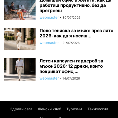
работиш продуктивно, без да
прегрееш
webmaster
-
30/07/2026
Поло тениска за мъже през лято
2026: как да я носиш...
webmaster
-
21/07/2026
Летен капсулен гардероб за
мъже 2026: 12 дрехи, които
покриват офис,...
webmaster
-
14/07/2026
Здрави сега
Женски клуб
Туризъм
Технологии