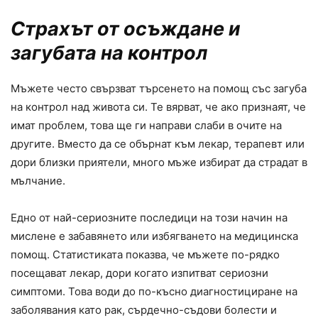
Страхът от осъждане и
загубата на контрол
Мъжете често свързват търсенето на помощ със загуба
на контрол над живота си. Те вярват, че ако признаят, че
имат проблем, това ще ги направи слаби в очите на
другите. Вместо да се обърнат към лекар, терапевт или
дори близки приятели, много мъже избират да страдат в
мълчание.
Едно от най-сериозните последици на този начин на
мислене е забавянето или избягването на медицинска
помощ. Статистиката показва, че мъжете по-рядко
посещават лекар, дори когато изпитват сериозни
симптоми. Това води до по-късно диагностициране на
заболявания като рак, сърдечно-съдови болести и