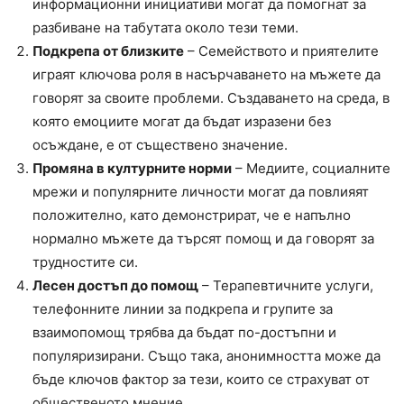
информационни инициативи могат да помогнат за
разбиване на табутата около тези теми.
Подкрепа от близките
– Семейството и приятелите
играят ключова роля в насърчаването на мъжете да
говорят за своите проблеми. Създаването на среда, в
която емоциите могат да бъдат изразени без
осъждане, е от съществено значение.
Промяна в културните норми
– Медиите, социалните
мрежи и популярните личности могат да повлияят
положително, като демонстрират, че е напълно
нормално мъжете да търсят помощ и да говорят за
трудностите си.
Лесен достъп до помощ
– Терапевтичните услуги,
телефонните линии за подкрепа и групите за
взаимопомощ трябва да бъдат по-достъпни и
популяризирани. Също така, анонимността може да
бъде ключов фактор за тези, които се страхуват от
общественото мнение.