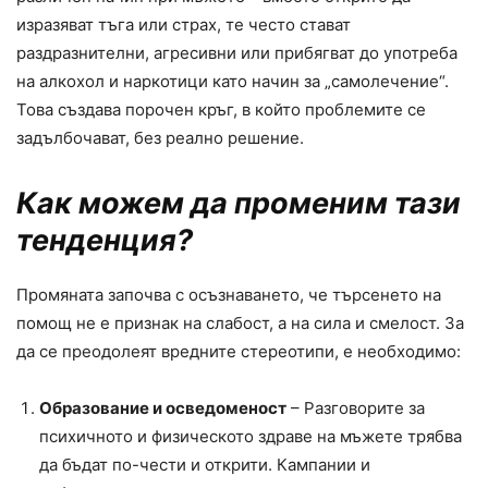
изразяват тъга или страх, те често стават
раздразнителни, агресивни или прибягват до употреба
на алкохол и наркотици като начин за „самолечение“.
Това създава порочен кръг, в който проблемите се
задълбочават, без реално решение.
Как можем да променим тази
тенденция?
Промяната започва с осъзнаването, че търсенето на
помощ не е признак на слабост, а на сила и смелост. За
да се преодолеят вредните стереотипи, е необходимо:
Образование и осведоменост
– Разговорите за
психичното и физическото здраве на мъжете трябва
да бъдат по-чести и открити. Кампании и