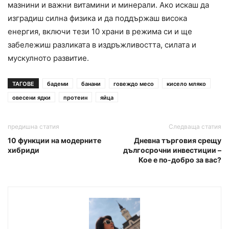
мазнини и важни витамини и минерали. Ако искаш да
изградиш силна физика и да поддържаш висока
енергия, включи тези 10 храни в режима си и ще
забележиш разликата в издръжливостта, силата и
мускулното развитие.
ТАГОВЕ
бадеми
банани
говеждо месо
кисело мляко
овесени ядки
протеин
яйца
предишна статия
Следваща статия
10 функции на модерните
Дневна търговия срещу
хибриди
дългосрочни инвестиции –
Кое е по-добро за вас?