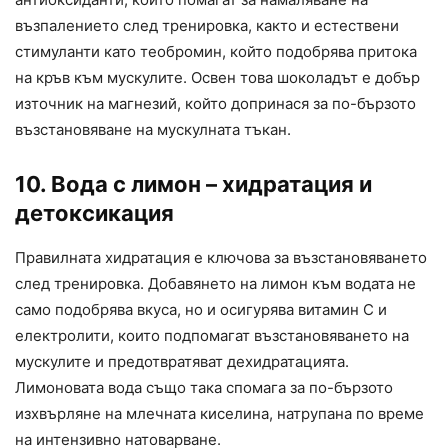
възпалението след тренировка, както и естествени
стимуланти като теобромин, който подобрява притока
на кръв към мускулите. Освен това шоколадът е добър
източник на магнезий, който допринася за по-бързото
възстановяване на мускулната тъкан.
10. Вода с лимон – хидратация и
детоксикация
Правилната хидратация е ключова за възстановяването
след тренировка. Добавянето на лимон към водата не
само подобрява вкуса, но и осигурява витамин C и
електролити, които подпомагат възстановяването на
мускулите и предотвратяват дехидратацията.
Лимоновата вода също така спомага за по-бързото
изхвърляне на млечната киселина, натрупана по време
на интензивно натоварване.