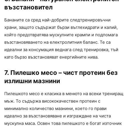
възстановител
Бананите са сред най-добрите следтренировъчни
храни, защото съдържат бързи въглехидрати и калий,
който предотвратява мускулните крампи и подпомага
възстановяването на електролитния баланс. Те са
идеални за консумация веднага след тренировка, тъй
като бързо възстановяват енергийните нива.
7. Пилешко месо – чист протеин без
излишни мазнини
Пилешкото месо е класика в менюто на всеки трениращ
мъж. То съдържа висококачествен протеин с
минимално количество мазнини, което го прави
идеално за възстановяване и изграждане на чиста
мускулна маса. Освен това пилешкото е богат източник