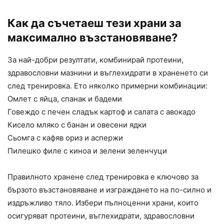
Как да съчетаеш тези храни за
максимално възстановяване?
За най-добри резултати, комбинирай протеини,
здравословни мазнини и въглехидрати в храненето си
след тренировка. Ето няколко примерни комбинации:
Омлет с яйца, спанак и бадеми
Говеждо с печен сладък картоф и салата с авокадо
Кисело мляко с банан и овесени ядки
Сьомга с кафяв ориз и аспержи
Пилешко филе с киноа и зелени зеленчуци
Правилното хранене след тренировка е ключово за
бързото възстановяване и изграждането на по-силно и
издръжливо тяло. Избери пълноценни храни, които
осигуряват протеини, въглехидрати, здравословни