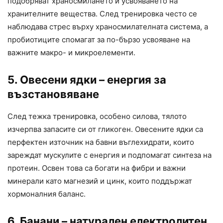
подобряват храносмилането и усвояването на
хранителните вещества. След тренировка често се
наблюдава стрес върху храносмилателната система, а
пробиотиците спомагат за по-бързо усвояване на
важните макро- и микроелементи.
5. Овесени ядки – енергия за
възстановяване
След тежка тренировка, особено силова, тялото
изчерпва запасите си от гликоген. Овесените ядки са
перфектен източник на бавни въглехидрати, които
зареждат мускулите с енергия и подпомагат синтеза на
протеин. Освен това са богати на фибри и важни
минерали като магнезий и цинк, които поддържат
хормоналния баланс.
6. Банани – натурален електролитен