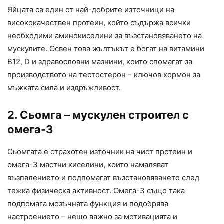
Яйцата са един от най-добрите източници на
висококачествен протеин, който съдържа всички
необходими аминокиселини за възстановяването на
мускулите. Освен това жълтъкът е богат на витамини
В12, D и здравословни мазнини, които спомагат за
производството на тестостерон – ключов хормон за
мъжката сила и издръжливост.
2. Сьомга – мускулен строител с
омега-3
Сьомгата е страхотен източник на чист протеин и
омега-3 мастни киселини, които намаляват
възпалението и подпомагат възстановяването след
тежка физическа активност. Омега-3 също така
подпомага мозъчната функция и подобрява
настроението – нещо важно за мотивацията и