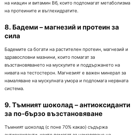
на ниацин и витамин В6, които подпомагат метаболизма
на протеините и въглехидратите.
8. Бадеми – магнезий и протеин за
сила
Бадемите са богати на растителен протеин, магнезий и
здравословни мазнини, които помагат за
възстановяването на мускулите и поддържането на
нивата на тестостерон. Магнезият е важен минерал за
намаляване на мускулната умора и подпомага нервната
система.
9. Тъмният шоколад – антиоксиданти
за по-бързо възстановяване
Тъмният шоколад (с поне 70% какао) съдържа
антиоксиданти, които помагат за намаляване на