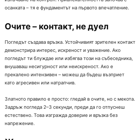
осанката – тя е фундаментът на първото впечатление.
Очите – контакт, не дуел
Погледът създава връзка. Устойчивият зрителен контакт
демонстрира интерес, искреност и уважение. Ако
погледът ти блуждае или избягва този на събеседника,
внушаваш несигурност или неискреност. Ако е
прекалено интензивен – можеш да бъдеш възприет
като агресивен или натрапчив.
Златното правило е просто: гледай в очите, но с мекота.
Задръж погледа 2–3 секунди, преди да го отпуснеш
естествено. Това изгражда доверие и връзка без
напрежение.