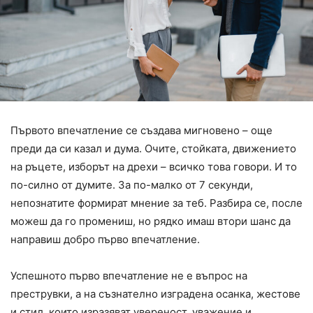
Първото впечатление се създава мигновено – още
преди да си казал и дума. Очите, стойката, движението
на ръцете, изборът на дрехи – всичко това говори. И то
по-силно от думите. За по-малко от 7 секунди,
непознатите формират мнение за теб. Разбира се, после
можеш да го промениш, но рядко имаш втори шанс да
направиш добро първо впечатление.
Успешното първо впечатление не е въпрос на
преструвки, а на съзнателно изградена осанка, жестове
и стил, които изразяват увереност, уважение и