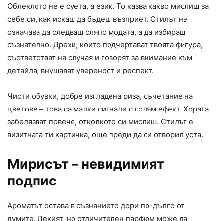
Облеклото не е суета, а език. То казва какво мислиш за
себе си, как искаш да бъдеш възприет. Стилът не
означава да следваш сляпо модата, а да избираш
съзнателно. Дрехи, които подчертават твоята фигура,
съответстват на случая и говорят за внимание към
детайла, внушават увереност и респект.
Чисти обувки, добре изгладена риза, съчетание на
цветове – това са малки сигнали с голям ефект. Хората
забелязват повече, отколкото си мислиш. Стилът е
визитната ти картичка, още преди да си отворил уста.
Мирисът – невидимият
подпис
Ароматът остава в съзнанието дори по-дълго от
думите. Лекият, но отличителен парфюм може да