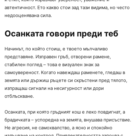
автентичност. Ето какво стои зад тази видима, но често
недооценявана сила.
Осанката говори преди теб
Начинът, по който стоиш, е твоето мълчаливо
представяне. Изправен гръб, отворени рамене,
стабилен поглед – това е визуален знак за
самоувереност. Когато навеждаш раменете, гледаш в
земята или държиш ръцете си скръстени пред тялото,
изпращаш сигнали на несигурност или дори
отблъскване.
Осанката, при която гръдният кош е леко повдигнат, а
брадичката – успоредна на земята, внушава присъствие.
Не агресия, не самохвалство, а ясно и спокойно
излъчване на контрол. Привлекателността започва с