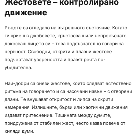
Жестовете – контролирано
движение
Ръцете са огледало на вътрешното състояние. Когато
ги криеш в джобовете, кръстосваш или непрекъснато
докосваш лицето си – това подсъзнателно говори за
нервност. Свободни, открити и плавни жестове
подчертават увереността и правят речта по-
убедителна.
Най-добри са онези жестове, които следват естествено
ритъма на говоренето и са насочени навън – с отворени
длани. Те внушават откритост и липса на скрити
намерения. Излишните, бързи или хаотични движения
издават притеснение. Тишината между думите,
придружена от стабилен жест, често казва повече от
хиляди думи.