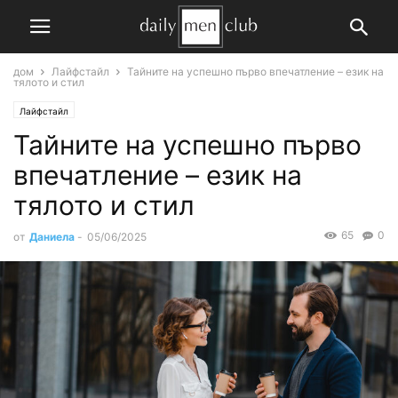
дом
Лайфстайл
Тайните на успешно първо впечатление – език на
тялото и стил
Лайфстайл
Тайните на успешно първо
впечатление – език на
тялото и стил
65
0
от
Даниела
-
05/06/2025