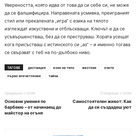
Увереността, която идва от това да си себе си, не може
да се фалшифицира. Направената усмивка, преиграният
стил или прекалената „игра“ с езика на тялото
изглеждат изкуствени и отблъскващи. Ключът е да се
усъвършенстваш, без да се преструваш. Хората усещат
кога присъстваш с истинското си „аз“ – и именно тогава
се свързват с теб на по-дълбоко ниво.
ТАГОВЕ
дистанция
език на тяло
жестове
очите
първо впечетление
тайна
предишна статия
Следваща статия
Основни умения по
Самостоятелен живот: Как
барбекю – от начинаещ до
да си създадеш уют
майстор на огъня