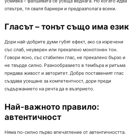
усмивка – фалшивата се усеща веднага. Но когато идва
отвътре, тя сваля бариери и предразполага всеки.
Гласът – тонът също има език
Дори най-добрите думи губят ефект, ако са изречени
със слаб, неуверен или прекалено монотонен тон.
Говори ясно, със стабилен глас, не прекалено бързо и
не твърде силно. Разнообразието в тембъра и ритъма
придава живост и авторитет. Добре поставеният глас
създава усещане за компетентност, дори преди
съдържанието на речта да е възприето.
Най-важното правило:
автентичност
Няма по-силно първо впечатление от автентичността.