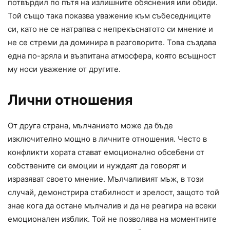
потвърдил по пътя на излишните обяснения или обиди.
Той също така показва уважение към събеседниците
си, като не се натрапва с непрекъснатото си мнение и
не се стреми да доминира в разговорите. Това създава
една по-зряла и възпитана атмосфера, която всъщност
му носи уважение от другите.
Лични отношения
От друга страна, мълчанието може да бъде
изключително мощно в личните отношения. Често в
конфликти хората стават емоционално обсебени от
собствените си емоции и нуждаят да говорят и
изразяват своето мнение. Мълчаливият мъж, в този
случай, демонстрира стабилност и зрелост, защото той
знае кога да остане мълчалив и да не реагира на всеки
емоционален изблик. Той не позволява на моментните