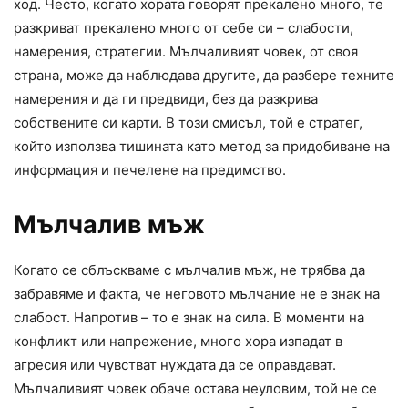
ход. Често, когато хората говорят прекалено много, те
разкриват прекалено много от себе си – слабости,
намерения, стратегии. Мълчаливият човек, от своя
страна, може да наблюдава другите, да разбере техните
намерения и да ги предвиди, без да разкрива
собствените си карти. В този смисъл, той е стратег,
който използва тишината като метод за придобиване на
информация и печелене на предимство.
Мълчалив мъж
Когато се сблъскваме с мълчалив мъж, не трябва да
забравяме и факта, че неговото мълчание не е знак на
слабост. Напротив – то е знак на сила. В моменти на
конфликт или напрежение, много хора изпадат в
агресия или чувстват нуждата да се оправдават.
Мълчаливият човек обаче остава неуловим, той не се