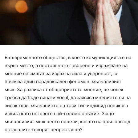
В съвременното общество, в което комуникацията е на
първо място, а постоянното говорене и изразяване на
мнение се смятат за израз на сила и увереност, се
появява един парадоксален феномен: мълчаливият
мъж. За разлика от общоприетото мнение, че човек
трябва да бъде винаги vocal, да заявява мнението си на
висок глас, мълчанието на този тип индивид понякога
излиза като неговото най-голямо оръжие. Защо
мълчаливият мъж често печели, когато на пръв поглед
останалите говорят непрестанно?