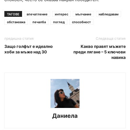
ТАГОВЕ
впечатление
интерес
мълчание
наблюдавам
обстановка
печалба
поглед
способност
предишна статия
Следваща статия
Защо голфът е идеално
Какво правят мъжете
хоби за мъже над 30
преди лягане – 5 ключови
навика
Даниела