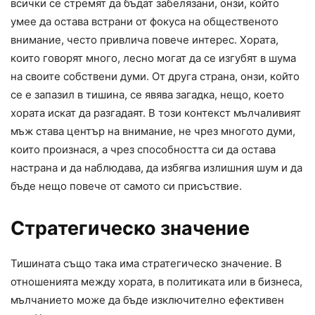
всички се стремят да бъдат забелязани, онзи, който
умее да остава встрани от фокуса на общественото
внимание, често привлича повече интерес. Хората,
които говорят много, лесно могат да се изгубят в шума
на своите собствени думи. От друга страна, онзи, който
се е запазил в тишина, се явява загадка, нещо, което
хората искат да разгадаят. В този контекст мълчаливият
мъж става център на внимание, не чрез многото думи,
които произнася, а чрез способността си да остава
настрана и да наблюдава, да избягва излишния шум и да
бъде нещо повече от самото си присъствие.
Стратегическо значение
Тишината също така има стратегическо значение. В
отношенията между хората, в политиката или в бизнеса,
мълчанието може да бъде изключително ефективен