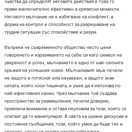
чувства да определят неговите действия и това го
прави изключително ефективен в кризисни моменти.
Неговото мълчание не е избягване на конфликт, а
форма на контрол и способност за разрешаване на
трудни ситуации със спокойствие и разум.
Въпреки че съвременното общество често цени
говоренето и изразяването на себе си като символ на
увереност и успех, мълчанието е едно от най-силните
оръжия на успешния човек. Мълчаливият мъж печели
не защото е потиснат или неуверен, а защото знае
силата, която носи тишината, и умее да я използва по
най-ефективния начин. Чрез мълчание той създава
пространство за размишления, печели доверие,
привлича внимание и остава неуловим за тези, които се
опитват да го манипулират. В света на шумни дискусии и
постоянни съобщения, този, който умее да бъде тих и
спокоен, често се оказва накрая победител.