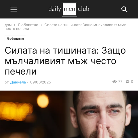
дом
Любопитно
Силата на тишината: Защо мълчаливият мъж
често печели
Любопитно
Силата на тишината: Защо
мълчаливият мъж често
печели
77
0
от
Даниела
-
09/06/2025