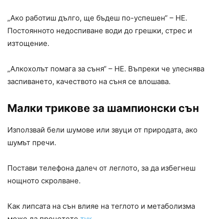
„Ако работиш дълго, ще бъдеш по-успешен“ – НЕ.
Постоянното недоспиване води до грешки, стрес и
изтощение.
„Алкохолът помага за съня“ – НЕ. Въпреки че улеснява
заспиването, качеството на съня се влошава.
Малки трикове за шампионски сън
Използвай бели шумове или звуци от природата, ако
шумът пречи.
Постави телефона далеч от леглото, за да избегнеш
нощното скролване.
Как липсата на сън влияе на теглото и метаболизма
може да прочетете
тук
.