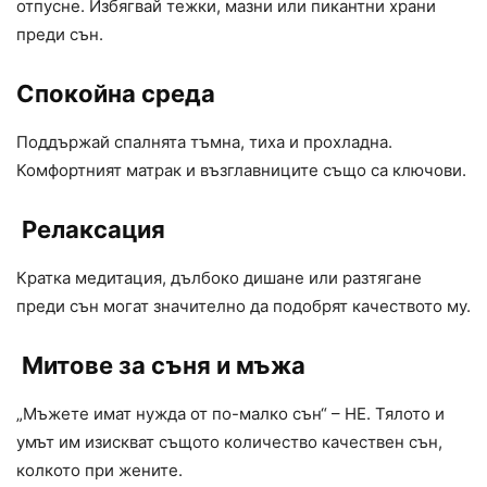
отпусне. Избягвай тежки, мазни или пикантни храни
преди сън.
Спокойна среда
Поддържай спалнята тъмна, тиха и прохладна.
Комфортният матрак и възглавниците също са ключови.
Релаксация
Кратка медитация, дълбоко дишане или разтягане
преди сън могат значително да подобрят качеството му.
Митове за съня и мъжа
„Мъжете имат нужда от по-малко сън“ – НЕ. Тялото и
умът им изискват същото количество качествен сън,
колкото при жените.