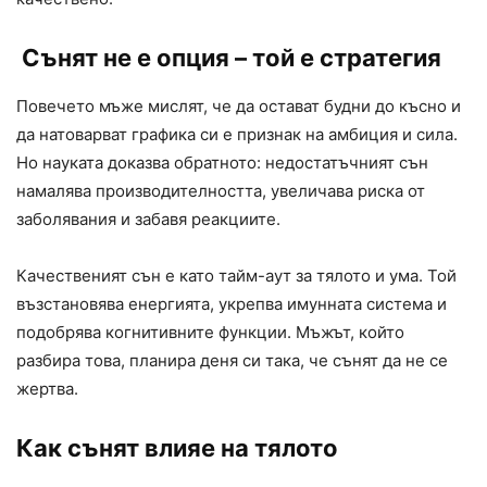
Сънят не е опция – той е стратегия
Повечето мъже мислят, че да остават будни до късно и
да натоварват графика си е признак на амбиция и сила.
Но науката доказва обратното: недостатъчният сън
намалява производителността, увеличава риска от
заболявания и забавя реакциите.
Качественият сън е като тайм-аут за тялото и ума. Той
възстановява енергията, укрепва имунната система и
подобрява когнитивните функции. Мъжът, който
разбира това, планира деня си така, че сънят да не се
жертва.
Как сънят влияе на тялото