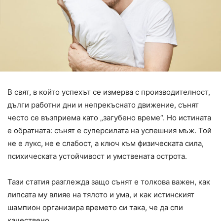
В свят, в който успехът се измерва с производителност,
дълги работни дни и непрекъснато движение, сънят
често се възприема като „загубено време“. Но истината
е обратната: сънят е суперсилата на успешния мъж. Той
не е лукс, не е слабост, а ключ към физическата сила,
психическата устойчивост и умствената острота.
Тази статия разглежда защо сънят е толкова важен, как
липсата му влияе на тялото и ума, и как истинският
шампион организира времето си така, че да спи
качествено.