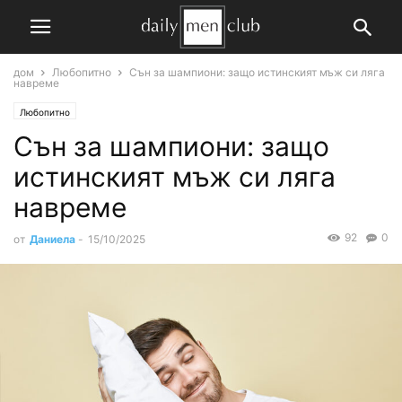
дом
Любопитно
Сън за шампиони: защо истинският мъж си ляга
навреме
Любопитно
Сън за шампиони: защо
истинският мъж си ляга
навреме
92
0
от
Даниела
-
15/10/2025