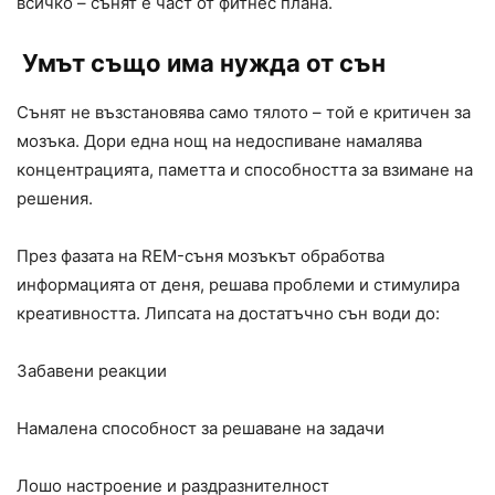
всичко – сънят е част от фитнес плана.
Умът също има нужда от сън
Сънят не възстановява само тялото – той е критичен за
мозъка. Дори една нощ на недоспиване намалява
концентрацията, паметта и способността за взимане на
решения.
През фазата на REM-съня мозъкът обработва
информацията от деня, решава проблеми и стимулира
креативността. Липсата на достатъчно сън води до:
Забавени реакции
Намалена способност за решаване на задачи
Лошо настроение и раздразнителност