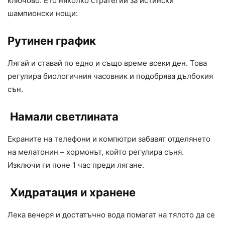
ключово. Ето няколко стратегии за истински
шампионски нощи:
Рутинен график
Лягай и ставай по едно и също време всеки ден. Това
регулира биологичния часовник и подобрява дълбокия
сън.
Намали светлината
Екраните на телефони и компютри забавят отделянето
на мелатонин – хормонът, който регулира съня.
Изключи ги поне 1 час преди лягане.
Хидратация и хранене
Лека вечеря и достатъчно вода помагат на тялото да се