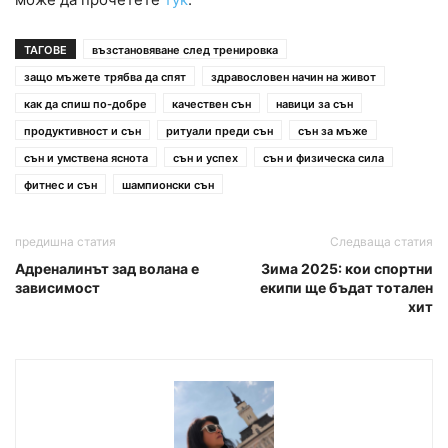
ТАГОВЕ
възстановяване след тренировка
защо мъжете трябва да спят
здравословен начин на живот
как да спиш по-добре
качествен сън
навици за сън
продуктивност и сън
ритуали преди сън
сън за мъже
сън и умствена яснота
сън и успех
сън и физическа сила
фитнес и сън
шампионски сън
предишна статия
Следваща статия
Адреналинът зад волана е
Зима 2025: кои спортни
зависимост
екипи ще бъдат тотален
хит