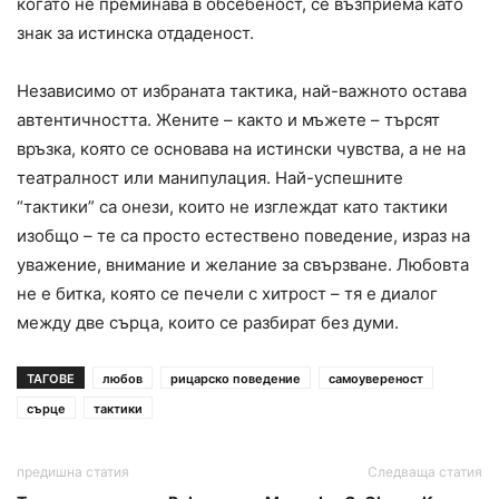
когато не преминава в обсебеност, се възприема като
знак за истинска отдаденост.
Независимо от избраната тактика, най-важното остава
автентичността. Жените – както и мъжете – търсят
връзка, която се основава на истински чувства, а не на
театралност или манипулация. Най-успешните
“тактики” са онези, които не изглеждат като тактики
изобщо – те са просто естествено поведение, израз на
уважение, внимание и желание за свързване. Любовта
не е битка, която се печели с хитрост – тя е диалог
между две сърца, които се разбират без думи.
ТАГОВЕ
любов
рицарско поведение
самоувереност
сърце
тактики
предишна статия
Следваща статия