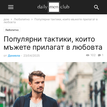
дом
Любопитно
Популярни тактики, които мъжете прилагат в
любовта
Любопитно
Популярни тактики, които
мъжете прилагат в любовта
102
1
от
Даниела
-
23/04/2025