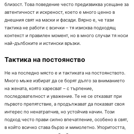
близост. Това поведение често предизвиква усещане за
автентичност и искреност, което е много ценно в
днешния свят на маски и фасади. Вярно е, че тази
тактика не работи с всички – тя изисква подходящ
контекст и правилен момент, но в много случаи тя носи
най-дълбоките и истински връзки.
Тактика на постоянство
Не на последно място е и тактиката на постоянството.
Много мъже избират да се борят дълго за вниманието
на жената, която харесват – с търпение,
последователност и уважение. Те не се отказват при
първото препятствие, а продължават да показват своя
интерес по ненатрапчив, но устойчив начин. Този
подход често прави силно впечатление, особено в свят,
в който всичко става бързо и мимолетно. Упоритостта,