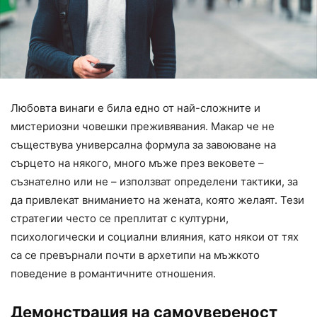
Любовта винаги е била едно от най-сложните и
мистериозни човешки преживявания. Макар че не
съществува универсална формула за завоюване на
сърцето на някого, много мъже през вековете –
съзнателно или не – използват определени тактики, за
да привлекат вниманието на жената, която желаят. Тези
стратегии често се преплитат с културни,
психологически и социални влияния, като някои от тях
са се превърнали почти в архетипи на мъжкото
поведение в романтичните отношения.
Демонстрация на самоувереност