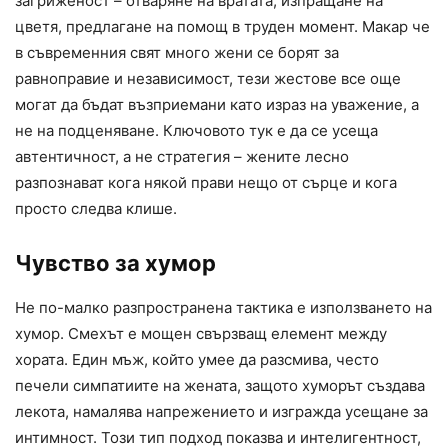
загриженост – отваряне на вратата, изпращане на
цветя, предлагане на помощ в труден момент. Макар че
в съвременния свят много жени се борят за
равноправие и независимост, тези жестове все още
могат да бъдат възприемани като израз на уважение, а
не на подценяване. Ключовото тук е да се усеща
автентичност, а не стратегия – жените лесно
разпознават кога някой прави нещо от сърце и кога
просто следва клише.
Чувство за хумор
Не по-малко разпространена тактика е използването на
хумор. Смехът е мощен свързващ елемент между
хората. Един мъж, който умее да разсмива, често
печели симпатиите на жената, защото хуморът създава
лекота, намалява напрежението и изгражда усещане за
интимност. Този тип подход показва и интелигентност,