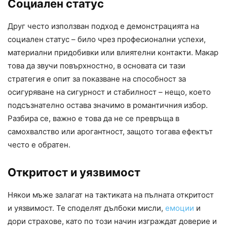
Социален статус
Друг често използван подход е демонстрацията на
социален статус – било чрез професионални успехи,
материални придобивки или влиятелни контакти. Макар
това да звучи повърхностно, в основата си тази
стратегия е опит за показване на способност за
осигуряване на сигурност и стабилност – нещо, което
подсъзнателно остава значимо в романтичния избор.
Разбира се, важно е това да не се превръща в
самохвалство или арогантност, защото тогава ефектът
често е обратен.
Откритост и уязвимост
Някои мъже залагат на тактиката на пълната откритост
и уязвимост. Те споделят дълбоки мисли,
емоции
и
дори страхове, като по този начин изграждат доверие и