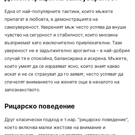
Една от най-популярните тактики, които мъжете
прилагат в любовта, е демонстрацията на
самоувереност. Увереният мъж често успява да внуши
чувство на сигурност и стабилност, които мнозина
възприемат като изключително привлекателни. Тази
увереност не е задължително арогантна – в най-добрия
случай тя е спокойна, балансирана и искрена. Мъжете,
които умеят да се изразяват ясно, които знаят какво
искат и не се страхуват да го заявят, често успяват да
спечелят вниманието на жените още в началото на
запознанството.
Рицарско поведение
Друг класически подход е т.нар. “рицарско поведение”,
което включва малки жестове на внимание и