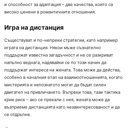
и способност за адаптация – две качества, които са
високо ценени в романтичните отношения.
Игра на дистанция
Съществуват и по-непреки стратегии, като например
играта на дистанция. Някои мъже съзнателно
поддържат известна загадъчност и не се разкриват
напълно веднага, надявайки се по този начин да
поддържат интереса на жената. Това може да действа,
особено в началния етап на взаимоотношенията, когато
мистерията и непознатото могат да бъдат силен
двигател на привличането. Въпреки това, тази тактика
крие риск – ако се прекали с нея, жената може да
възприеме дистанцията като незаинтересованост и да
се отдръпне.