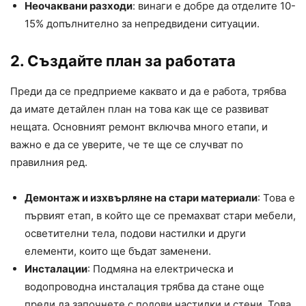
Неочаквани разходи
: винаги е добре да отделите 10-
15% допълнително за непредвидени ситуации.
2. Създайте план за работата
Преди да се предприеме каквато и да е работа, трябва
да имате детайлен план на това как ще се развиват
нещата. Основният ремонт включва много етапи, и
важно е да се уверите, че те ще се случват по
правилния ред.
Демонтаж и изхвърляне на стари материали
: Това е
първият етап, в който ще се премахват стари мебели,
осветителни тела, подови настилки и други
елементи, които ще бъдат заменени.
Инсталации
: Подмяна на електрическа и
водопроводна инсталация трябва да стане още
преди да започнете с подови настилки и стени. Това