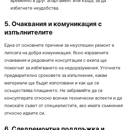
временно в друг апартамент или къща, за да
избегнете неудобства.
5. Очаквания и комуникация с
изпълнителите
Една от основните причини за неуспешен ремонт е
липсата на добра комуникация. Ясно изразените
очаквания и редовните консултации с екипа ще
помогнат за избягването на недоразумения. Уточнете
предварително сроковете за изпълнение, какви
материали ще бъдат използвани и как ще се
осъществява плащането. Не забравяйте да се
консултирате относно всички технически аспекти и да
поискате съвет от специалистите, ако имате съмнения
относно идеите си.
6. Следремонтна поддръжка и