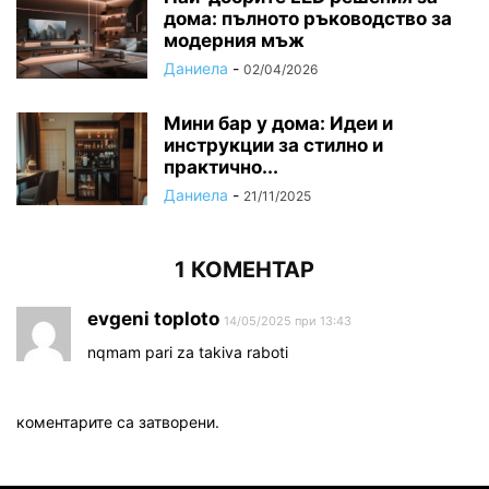
дома: пълното ръководство за
модерния мъж
Даниела
-
02/04/2026
Мини бар у дома: Идеи и
инструкции за стилно и
практично...
Даниела
-
21/11/2025
1 КОМЕНТАР
evgeni toploto
14/05/2025 при 13:43
nqmam pari za takiva raboti
коментарите са затворени.