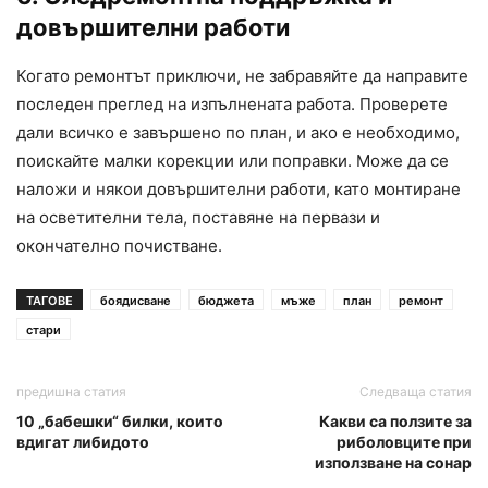
довършителни работи
Когато ремонтът приключи, не забравяйте да направите
последен преглед на изпълнената работа. Проверете
дали всичко е завършено по план, и ако е необходимо,
поискайте малки корекции или поправки. Може да се
наложи и някои довършителни работи, като монтиране
на осветителни тела, поставяне на первази и
окончателно почистване.
ТАГОВЕ
боядисване
бюджета
мъже
план
ремонт
стари
предишна статия
Следваща статия
10 „бабешки“ билки, които
Какви са ползите за
вдигат либидото
риболовците при
използване на сонар