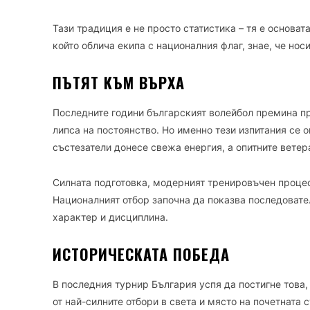
Тази традиция е не просто статистика – тя е основат
който облича екипа с националния флаг, знае, че нос
ПЪТЯТ КЪМ ВЪРХА
Последните години българският волейбол премина пр
липса на постоянство. Но именно тези изпитания се 
състезатели донесе свежа енергия, а опитните ветер
Силната подготовка, модерният тренировъчен процес
Националният отбор започна да показва последовател
характер и дисциплина.
ИСТОРИЧЕСКАТА ПОБЕДА
В последния турнир България успя да постигне това,
от най-силните отбори в света и място на почетната