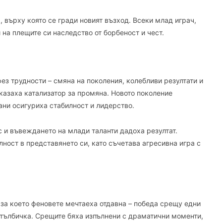
а, върху която се гради новият възход. Всеки млад играч,
и на плещите си наследство от борбеност и чест.
ез трудности – смяна на поколения, колебливи резултати и
оказаха катализатор за промяна. Новото поколение
ани осигуриха стабилност и лидерство.
 и въвеждането на млади таланти дадоха резултат.
ност в представянето си, като съчетава агресивна игра с
 за което феновете мечтаеха отдавна – победа срещу едни
 стълбичка. Срещите бяха изпълнени с драматични моменти,