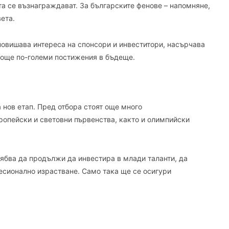
тта се възнаграждават. За българските фенове – напомняне,
ета.
повишава интереса на спонсори и инвеститори, насърчава
 още по-големи постижения в бъдеще.
а нов етап. Пред отбора стоят още много
вропейски и световни първенства, както и олимпийски
рябва да продължи да инвестира в млади таланти, да
фесионално израстване. Само така ще се осигури