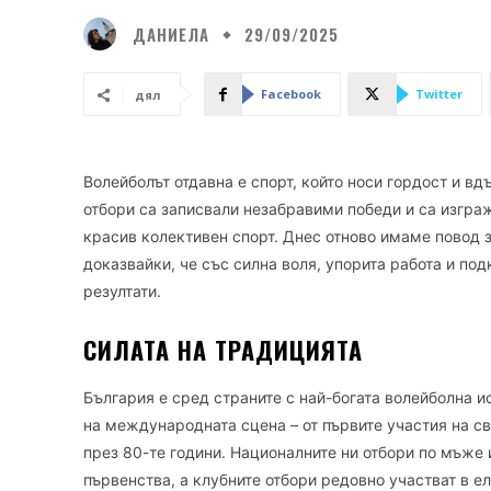
ДАНИЕЛА
29/09/2025
Facebook
Twitter
дял
Волейболът отдавна е спорт, който носи гордост и в
отбори са записвали незабравими победи и са изгра
красив колективен спорт. Днес отново имаме повод з
доказвайки, че със силна воля, упорита работа и под
резултати.
СИЛАТА НА ТРАДИЦИЯТА
България е сред страните с най-богата волейболна и
на международната сцена – от първите участия на св
през 80-те години. Националните ни отбори по мъже 
първенства, а клубните отбори редовно участват в е