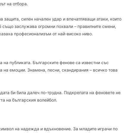
ът на отбора.
 защита, силен начален удар и впечатляващи атаки, които
б също заслужава огромни похвали – правилните смени,
оказаха професионализъм от най-високо ниво.
а на публиката. Българските фенове са известни със
на на емоции. Знамена, песни, скандирания – всичко това
едата би била далеч по-трудна. Подкрепата на феновете не
тта на българския волейбол.
 символ на надежда и вдъхновение. За младите играчи по