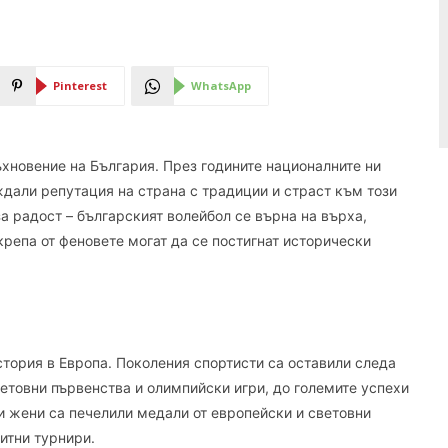
Pinterest
WhatsApp
дъхновение на България. През годините националните ни
ждали репутация на страна с традиции и страст към този
а радост – българският волейбол се върна на върха,
крепа от феновете могат да се постигнат исторически
стория в Европа. Поколения спортисти са оставили следа
етовни първенства и олимпийски игри, до големите успехи
и жени са печелили медали от европейски и световни
литни турнири.