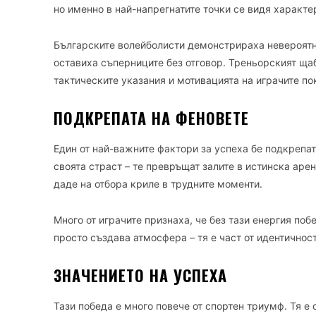
но именно в най-напрегнатите точки се видя характер
Българските волейболисти демонстрираха невероятна
оставиха съперниците без отговор. Треньорският ща
тактическите указания и мотивацията на играчите п
ПОДКРЕПАТА НА ФЕНОВЕТЕ
Един от най-важните фактори за успеха бе подкрепат
своята страст – те превръщат залите в истинска аре
даде на отбора криле в трудните моменти.
Много от играчите признаха, че без тази енергия поб
просто създава атмосфера – тя е част от идентичнос
ЗНАЧЕНИЕТО НА УСПЕХА
Тази победа е много повече от спортен триумф. Тя е