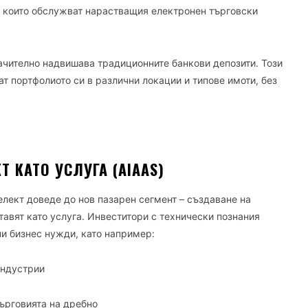
, които обслужват нарастващия електронен търговски
ачително надвишава традиционните банкови депозити. Този
т портфолиото си в различни локации и типове имоти, без
 КАТО УСЛУГА (AIAAS)
елект доведе до нов пазарен сегмент – създаване на
тавят като услуга. Инвеститори с технически познания
ни бизнес нужди, като например:
индустрии
търговията на дребно