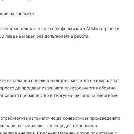
ация на запасите
зират многократно чрез платформи като AI Marketplace и
0 лева на модел без допълнителна работа.
те на соларни панели в България могат да се възползват
 просто да продават излишната електроенергия обратно
т своето производство в търгуеми дигитални енергийни
 потребителите автоматично да конвертират произведената
родавани на компании, търсещи да компенсират
за зелена енергия. Средният месечен доход от система с