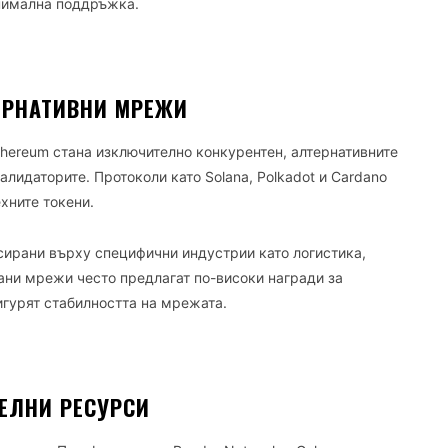
нимална поддръжка.
ЕРНАТИВНИ МРЕЖИ
thereum стана изключително конкурентен, алтернативните
лидаторите. Протоколи като Solana, Polkadot и Cardano
хните токени.
сирани върху специфични индустрии като логистика,
ани мрежи често предлагат по-високи награди за
игурят стабилността на мрежата.
ЕЛНИ РЕСУРСИ