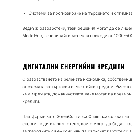
Системи за прогнозиране на търсенето и оптимиз
Веднъж разработени, тези решения могат да се лицен
ModelHub, генерирайки месечни приходи от 1000-500
ДИГИТАЛНИ ЕНЕРГИЙНИ КРЕДИТИ
С разрастването на зелената икономика, собственици
от схемата за търговия с енергийни кредити. Вместо
към мрежата, домакинствата вече могат да превърна
кредити.
Платформи като GreenCoin и EcoChain позволяват на
енергия в дигитални токени, които могат да бъдат п
въглеродните си емисии или да изпълнят квотите си 