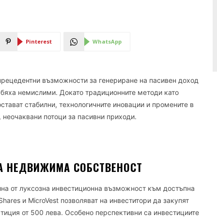
Pinterest
WhatsApp
прецедентни възможности за генериране на пасивен доход
и бяха немислими. Докато традиционните методи като
стават стабилни, технологичните иновации и промените в
 неочаквани потоци за пасивни приходи.
А НЕДВИЖИМА СОБСТВЕНОСТ
на от луксозна инвестиционна възможност към достъпна
hares и MicroVest позволяват на инвеститори да закупят
стиция от 500 лева. Особено перспективни са инвестициите