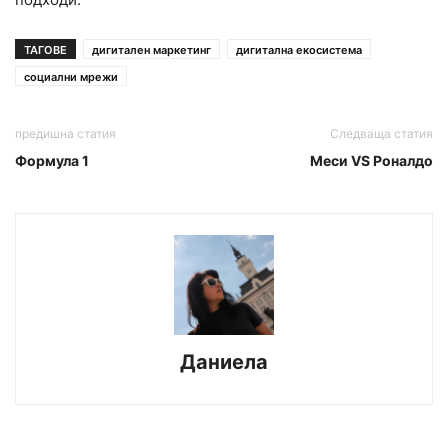
ТАГОВЕ
дигитален маркетинг
дигитална екосистема
социални мрежи
предишна статия
Следваща статия
Формула 1
Меси VS Роналдо
Даниела