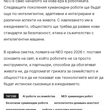
NEO е само началото на нова ера в роботиката.
Следващите поколения хуманоидни роботи ще бъдат
още по-интелигентни, адаптивни и интегрирани в
различни аспекти на живота. С навлизането им в
ежедневието, обществото ще трябва да развие нови
стандарти за безопасност, етика и съжителство с
интелигентни машини.
В крайна сметка, появата на NEO през 2026 г. поставя
основите на свят, в който роботите не са просто
инструменти, а партньори, способни да обогатяват
живота ни, да подпомагат грижата за семейството и
общността и да ни показват как технологиите могат да
бъдат истински съюзници в ежедневието.
ТАГОВЕ
AI роботи за семейства
NEO хуманоиден робот
безопасни хуманоидни роботи
интелигентен домашен асистент
интелигентни машини
роботи с изкуствен интелект