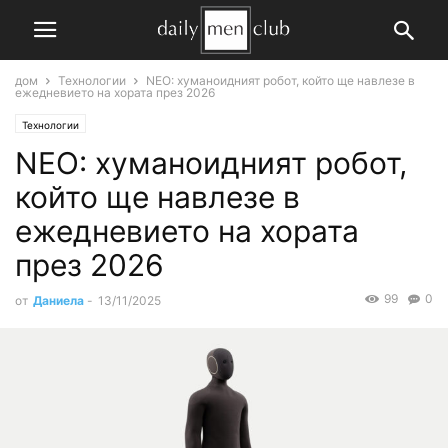
дом
Технологии
NEO: хуманоидният робот, който ще навлезе в
ежедневието на хората през 2026
Технологии
NEO: хуманоидният робот,
който ще навлезе в
ежедневието на хората
през 2026
99
0
от
Даниела
-
13/11/2025