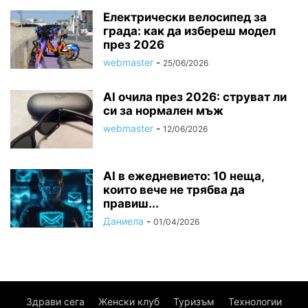
Електрически велосипед за
града: как да избереш модел
през 2026
webmaster
-
25/06/2026
AI очила през 2026: струват ли
си за нормален мъж
webmaster
-
12/06/2026
AI в ежедневието: 10 неща,
които вече не трябва да
правиш...
Даниела
-
01/04/2026
Здрави сега
Женски клуб
Туризъм
Технологии