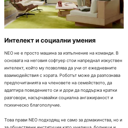
Интелект и социални умения
NEO не е просто машина за изпълнение на команди. В
основата на неговия софтуер стои напреднал изкуствен
интелект, който му позволява да учи от ежедневните
взаимодействия с хората. Роботът може да разпознава
предпочитанията на членовете на семейството, да
адаптира поведението си и дори да поддържа кратки
разговори, насърчавайки социална ангажираност и
психическо благополучие.
Това прави NEO подходящ не само за домакинства, но и
за обществени институции като училища, болници и