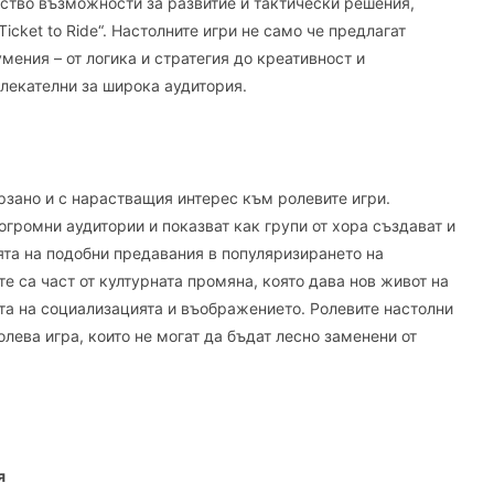
ство възможности за развитие и тактически решения,
„Ticket to Ride“. Настолните игри не само че предлагат
мения – от логика и стратегия до креативност и
лекателни за широка аудитория.
зано и с нарастващия интерес към ролевите игри.
 огромни аудитории и показват как групи от хора създават и
та на подобни предавания в популяризирането на
е са част от културната промяна, която дава нов живот на
та на социализацията и въображението. Ролевите настолни
лева игра, които не могат да бъдат лесно заменени от
я