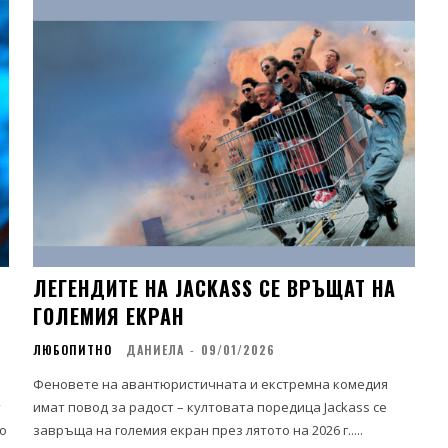
ЛЕГЕНДИТЕ НА JACKASS СЕ ВРЪЩАТ НА
ГОЛЕМИЯ ЕКРАН
ЛЮБОПИТНО
ДАНИЕЛА
-
09/01/2026
Феновете на авантюристичната и екстремна комедия
т
имат повод за радост – култовата поредица Jackass се
о
завръща на големия екран през лятото на 2026 г.....