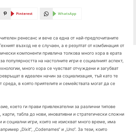
Pinterest
WhatsApp
чителен ренесанс и вече са една от най-предпочитаните
ехният възход не е случаен, а е резултат от комбинация от
зически компоненти привлича толкова много хора в ерата
за популярността на настолните игри е социалният аспект,
технологии, много хора се чувстват отчуждени и загубват
превръщат в идеален начин за социализация, тъй като те
 среда, в която приятелите и семействата могат да се
зие, което ги прави привлекателни за различни типове
, карти, табла до нови, иновативни и стратегически сложни
и и социални игри, които не изискват много време, има
апример „Dixit“, „Codenames“ и „Uno“. За тези, които