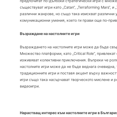
предпочитат по-дълбоки стратегически игри с множе
съществуват игри като „Catan“, „Terraforming Mars“, и 
различни жанрове, но също така изискват различни у
комуникационни умения, което ги прави още по-прив
Възраждане на настолните игри
Възраждането на настолните игри може да бъде свър
Множество платформи, като „Critical Role“, привлекат
изживяват колективни приключения. Въпреки че роля
настолните игри може да не бъде веднага очевидна, т
традиционните игри и поставя акцент върху важност
игри също така насърчават творческото мислене и ро
видеоигри.
Нарастващ интерес към настолните игри в Българи