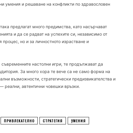
пни умения и решаване на конфликти по здравословен
 така предлагат много предимства, като насърчават
нията и да се радват на успехите си, независимо от
я процес, но и за личностното израстване и
 съвременните настолни игри, те продължават да
удитория. За много хора те вече са не само форма на
циални възможности, стратегически предизвикателства и
— реални, автентични човешки връзки.
ПРИВЛЕКАТЕЛНО
СТРАТЕГИЯ
УМЕНИЯ