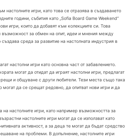
 настолните игри, като това се отразява в създаването
едните години, събития като „Sofia Board Game Weekend“
ови игри, които да добавят към колекциите си. Това
я възможност за обмен на опит, идеи и мнения между
 създава среда за развитие на настолната индустрия в
гат настолни игри като основна част от забавлението.
ората могат да отидат да играят настолни игри, предлагат
срещи и общуване с други любители. Тези места също така
о могат да се срещат редовно, да опитват нови игри и да
а на настолните игри, като например възможността за
възрастни настолните игри могат да се използват като
итивната активност, а за деца те могат да бъдат средство
решаване на проблеми. В допълнение, настолните игри