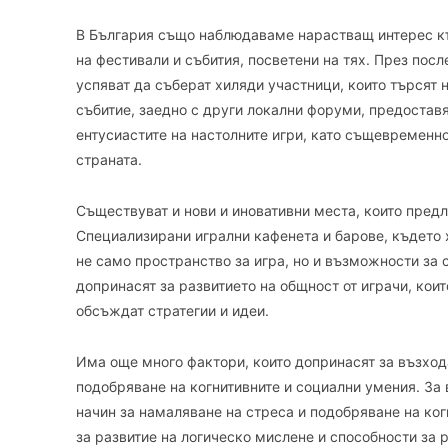
В България също наблюдаваме нарастващ интерес към
на фестивали и събития, посветени на тях. През посл
успяват да съберат хиляди участници, които търсят н
събитие, заедно с други локални форуми, предостав
ентусиастите на настолните игри, като същевременно
страната.
Съществуват и нови и иновативни места, които предла
Специализирани игрални кафенета и барове, където х
не само пространство за игра, но и възможности за 
допринасят за развитието на общност от играчи, коит
обсъждат стратегии и идеи.
Има още много фактори, които допринасят за възход
подобряване на когнитивните и социални умения. За 
начин за намаляване на стреса и подобряване на когн
за развитие на логическо мислене и способности за 