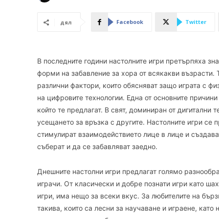
Facebook
Twitter
дял
В последните години настолните игри претърпяха зна
форми на забавление за хора от всякакви възрасти. Т
различни фактори, които обясняват защо играта с фи
на цифровите технологии. Една от основните причини 
който те предлагат. В свят, доминиран от дигитални 
усещането за връзка с другите. Настолните игри се 
стимулират взаимодействието лице в лице и създават
съберат и да се забавляват заедно.
Днешните настолни игри предлагат голямо разнообра
играчи. От класически и добре познати игри като шах
игри, има нещо за всеки вкус. За любителите на бърз
такива, които са лесни за научаване и играене, като н