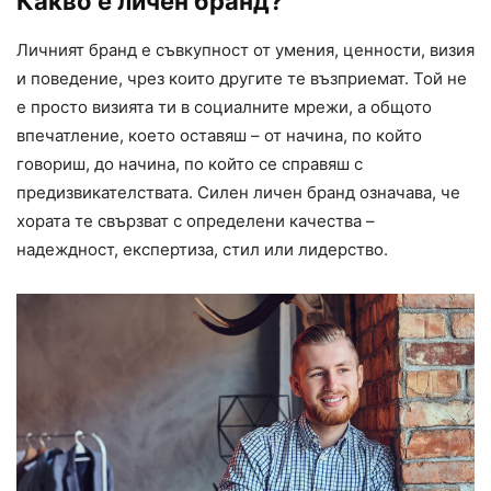
Какво е личен бранд?
Личният бранд е съвкупност от умения, ценности, визия
и поведение, чрез които другите те възприемат. Той не
е просто визията ти в социалните мрежи, а общото
впечатление, което оставяш – от начина, по който
говориш, до начина, по който се справяш с
предизвикателствата. Силен личен бранд означава, че
хората те свързват с определени качества –
надеждност, експертиза, стил или лидерство.