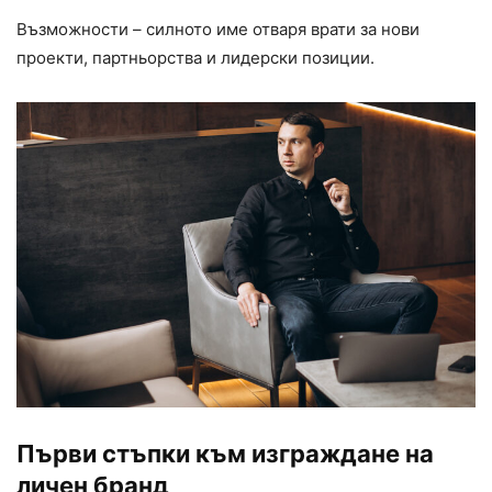
Възможности – силното име отваря врати за нови
проекти, партньорства и лидерски позиции.
Първи стъпки към изграждане на
личен бранд