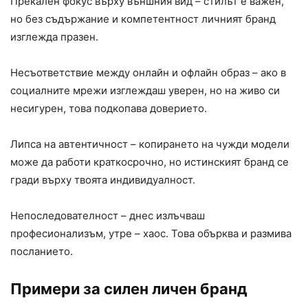
Прекален фокус върху външния вид – стилът е важен,
но без съдържание и компетентност личният бранд
изглежда празен.
Несъответствие между онлайн и офлайн образ – ако в
социалните мрежи изглеждаш уверен, но на живо си
несигурен, това подкопава доверието.
Липса на автентичност – копирането на чужди модели
може да работи краткосрочно, но истинският бранд се
гради върху твоята индивидуалност.
Непоследователност – днес излъчваш
професионализъм, утре – хаос. Това обърква и размива
посланието.
Примери за силен личен бранд