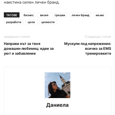
наистина силен личен бранд.
ТАГОВЕ
бизнес
визия
грешки
личен бранд
мъже
разработи
цели
ценности
предишна статия
Следваща статия
Направи кът за твоя
Мускули под напрежение:
домашен любимец: идеи за
всичко за EMS
уют и забавление
тренировките
Даниела