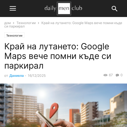
дом
Технологии
Край на лутането: Google Maps вече помни къде
си паркирал
Технологии
Край на лутането: Google
Maps вече помни къде си
паркирал
67
0
от
Даниела
-
16/12/2025