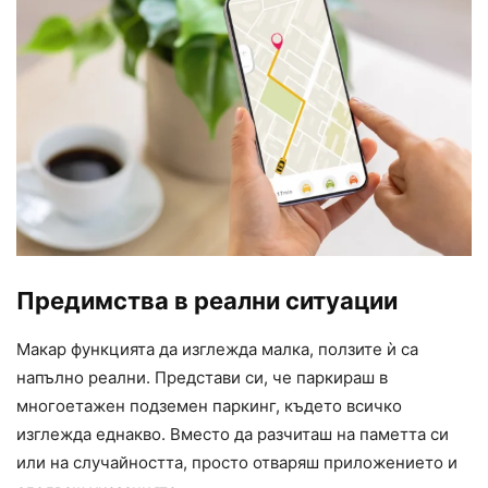
Предимства в реални ситуации
Макар функцията да изглежда малка, ползите ѝ са
напълно реални. Представи си, че паркираш в
многоетажен подземен паркинг, където всичко
изглежда еднакво. Вместо да разчиташ на паметта си
или на случайността, просто отваряш приложението и