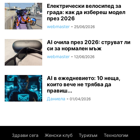
Електрически велосипед за
града: как да избереш модел
през 2026
webmaster
-
25/06/2026
AI очила през 2026: струват ли
си за нормален мъж
webmaster
-
12/06/2026
AI в ежедневието: 10 неща,
които вече не трябва да
правиш...
Даниела
-
01/04/2026
Здрави сега
Женски клуб
Туризъм
Технологии