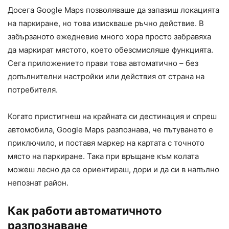
Досега Google Maps позволяваше да запазиш локацията
на паркиране, но това изискваше ръчно действие. В
забързаното ежедневие много хора просто забравяха
да маркират мястото, което обезсмисляше функцията.
Сега приложението прави това автоматично – без
допълнителни настройки или действия от страна на
потребителя.
Когато пристигнеш на крайната си дестинация и спреш
автомобила, Google Maps разпознава, че пътуването е
приключило, и поставя маркер на картата с точното
място на паркиране. Така при връщане към колата
можеш лесно да се ориентираш, дори и да си в напълно
непознат район.
Как работи автоматичното
разпознаване