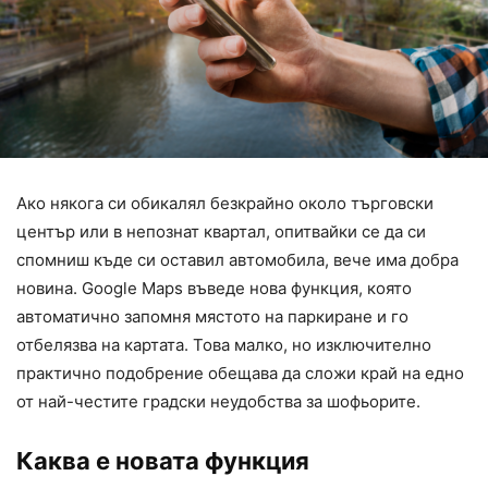
Ако някога си обикалял безкрайно около търговски
център или в непознат квартал, опитвайки се да си
спомниш къде си оставил автомобила, вече има добра
новина. Google Maps въведе нова функция, която
автоматично запомня мястото на паркиране и го
отбелязва на картата. Това малко, но изключително
практично подобрение обещава да сложи край на едно
от най-честите градски неудобства за шофьорите.
Каква е новата функция