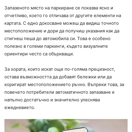
Запазеното място на паркиране се показва ясно и
отчетливо, което го отличава от другите елементи на
картата. С едно докосване можеш да видиш точното
местоположение и дори да получиш указания как да
стигнеш пеша до автомобила си. Това е особено
полезно в големи паркинги, където визуалните
ориентири често са объркващи.
За хората, които искат още по-голяма прецизност,
остава възможността да добавят бележки или да
коригират местоположението ръчно. Въпреки това, за
повечето потребители автоматичното запазване е
напълно достатъчно и значително улеснява
ежедневието.