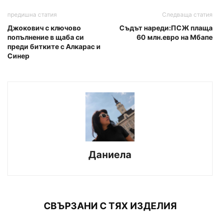
предишна статия
Следваща статия
Джокович с ключово
Съдът нареди:ПСЖ плаща
попълнение в щаба си
60 млн.евро на Мбапе
преди битките с Алкарас и
Синер
Даниела
СВЪРЗАНИ С ТЯХ ИЗДЕЛИЯ