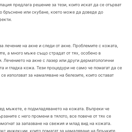
лация предлага решение за тези, които искат да се отърват
то бръснене или скубане, което може да доведе до
фекти.
 лечение на акне и следи от акне. Проблемите с кожата,
ите, а много мъже също страдат от тях, особено в
. Лечението на акне с лазер или други дерматологични
та и гладка кожа. Тези процедури не само че помагат да се
се използват за намаляване на белезите, които остават
ред мъжете, е подмладяването на кожата. Въпреки че
рзаните с него промени в тялото, все повече от тях се
могнат за запазване на свежия и млад вид на кожата.
окс инжекции, които помагат за намаляване на бръчките,