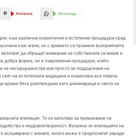
Pinterest
WhatsApp
ерес към различни козметични и естетични процедури сред
насочени към жени, но с времето се променя възприятията
 започват да обръщат внимание на собствената си визия и
на добра форма, но и съвременни процедури, които
не на несъвършенства или просто за поддържане на
я свят на естетичната медицина и козметика все повече
ди време бяха разглеждани като доминиращи в света на
азерната епилация. Тя се използва за премахване на
еудобства и неудовлетвореност. Въпреки че епилацията на
сто асоциирана с жените, много мъже я предпочитат заради