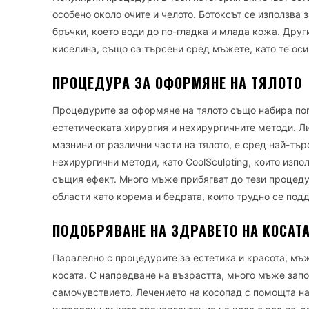
особено около очите и челото. Ботоксът се използва
бръчки, което води до по-гладка и млада кожа. Дру
киселина, също са търсени сред мъжете, като те ос
ПРОЦЕДУРА ЗА ОФОРМЯНЕ НА ТЯЛОТО
Процедурите за оформяне на тялото също набира поп
естетическата хирургия и нехирургичните методи. Л
мазнини от различни части на тялото, е сред най-тъ
нехирургични методи, като CoolSculpting, които изпо
същия ефект. Много мъже прибягват до тези процедур
области като корема и бедрата, които трудно се под
ПОДОБРЯВАНЕ НА ЗДРАВЕТО НА КОСАТ
Паралелно с процедурите за естетика и красота, мъж
косата. С напредване на възрастта, много мъже запо
самочувствието. Лечението на косопад с помощта н