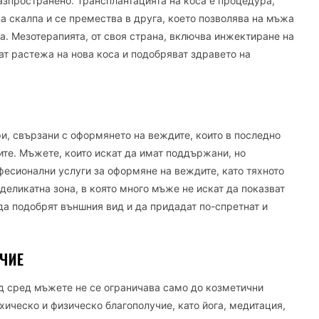
азпространено. Трансплантацията на коса е процедура,
на скалпа и се премества в друга, което позволява на мъжа
а. Мезотерапията, от своя страна, включва инжектиране на
ат растежа на нова коса и подобряват здравето на
и, свързани с оформянето на веждите, които в последно
те. Мъжете, които искат да имат поддържани, но
фесионални услуги за оформяне на веждите, като тяхното
деликатна зона, в която много мъже не искат да показват
а подобрят външния вид и да придадат по-спретнат и
ЧИЕ
д сред мъжете не се ограничава само до козметични
хическо и физическо благополучие, като йога, медитация,