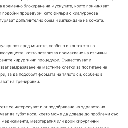
 за временно блокиране на мускулите, които причиняват
ги подобни процедури, като филъри с хиалуронова
игуряват допълнително обем и изглаждане на кожата.
улярност сред мъжете, особено в контекста на
ипосукцията, която позволява премахване на излишни
рсените хирургични процедури. Съществуват и
лзват замразяване на мастните клетки за постигане на
и, за да подобрят формата на тялото си, особено в
дават на тренировки.
А
ете се интересуват и от подобряване на здравето на
чват да губят коса, което може да доведе до проблеми със
а медикаменти, мезотерапия или дори хирургични