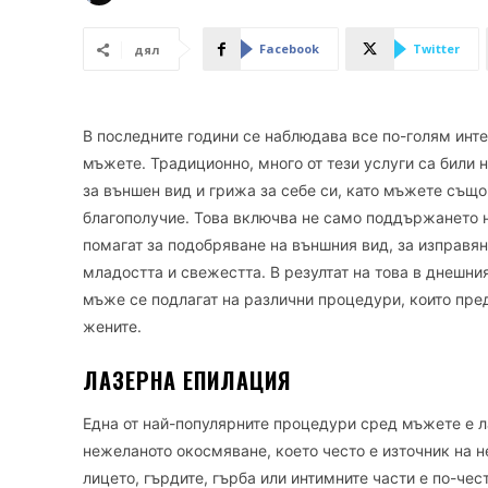
Facebook
Twitter
дял
В последните години се наблюдава все по-голям инт
мъжете. Традиционно, много от тези услуги са били 
за външен вид и грижа за себе си, като мъжете също
благополучие. Това включва не само поддържането 
помагат за подобряване на външния вид, за изправя
младостта и свежестта. В резултат на това в днешни
мъже се подлагат на различни процедури, които пре
жените.
ЛАЗЕРНА ЕПИЛАЦИЯ
Една от най-популярните процедури сред мъжете е л
нежеланото окосмяване, което често е източник на н
лицето, гърдите, гърба или интимните части е по-че