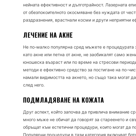
нейната ефективност и дълготрайност. Лазерната епи
от обезпокоителното окосмяване без нуждата от чес
раздразнения, врастнали косми и други неприятни е
ЛЕЧЕНИЕ НА АКНЕ
Не по-малко популярна сред мъжете е процедурата за
като акне или петна от акне, не заобикалят само жен
юношеска възраст или по време на стресови периоди
методи е ефективно средство за постигане на по-чис
намали видимостта на акнето, но също така могат да 
след него.
ПОДМЛАДЯВАНЕ НА КОЖАТА
Друг аспект, който започва да привлича внимание с
много мъже не обичат да говорят за стареенето и свъ
обръщат към естетични процедури, които могат да по
Популярни процедури в тази категория включват бот