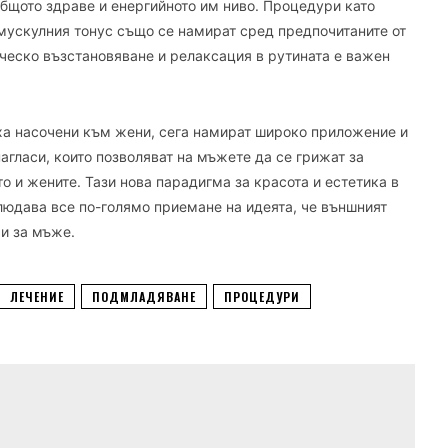
общото здраве и енергийното им ниво. Процедури като
мускулния тонус също се намират сред предпочитаните от
ческо възстановяване и релаксация в рутината е важен
ха насочени към жени, сега намират широко приложение и
агласи, които позволяват на мъжете да се грижат за
о и жените. Тази нова парадигма за красота и естетика в
людава все по-голямо приемане на идеята, че външният
 и за мъже.
ЛЕЧЕНИЕ
ПОДМЛАДЯВАНЕ
ПРОЦЕДУРИ