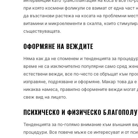
интервенции като трансплантация на коса е все по-р
при която космени фоликули се взимат от една част 
да възстанови растежа на косата на проблемни мест
витамини и микроелементи в скалпа, които стимулир
съществуващата.
ОФОРМЯНЕ НА ВЕЖДИТЕ
Няма как да не споменем и тенденцията за процедур
време не са изключително популярни само сред жени
естествени вежди, все по-често се обръщат към про
изправяне, подрязване и оформяне. Макар това да е 
никаква намеса, правилно оформените вежди могат д
свеж вид на лицето.
ПСИХИЧЕСКО И ФИЗИЧЕСКО БЛАГОПОЛУ
Тенденцията за по-голямо внимание към външния ви
процедури. Все повече мъже се интересуват и от пси