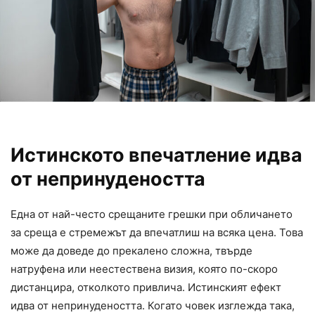
Истинското впечатление идва
от непринудеността
Една от най-често срещаните грешки при обличането
за среща е стремежът да впечатлиш на всяка цена. Това
може да доведе до прекалено сложна, твърде
натруфена или неестествена визия, която по-скоро
дистанцира, отколкото привлича. Истинският ефект
идва от непринудеността. Когато човек изглежда така,