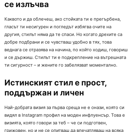
се излъчва
Каквото и да облечеш, ако стойката ти е прегърбена,
гласът ти несигурен и погледът избягва очите на
другия, стилът няма да те спаси. Но когато дрехите са
добре подбрани и се чувстваш удобно в тях, това
веднага се отразява на начина, по който ходиш, говориш
и се държиш. Стилът ти е подкрепление на вътрешната
ти сигурност – и жените го забелязват моментално.
Истинският стил е прост,
поддържан и личен
Най-добрата визия за първа среща не е онази, която си
видял в Instagram профил на моден инфлуенсър. Това е
визията, която говори за теб – че си подготвен,
грижовен, но и не се опитваш да впечатляваш на всяка