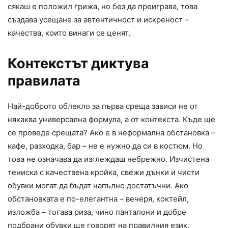
сякаш е положил грижа, но без да преиграва, това
създава усещане за автентичност и искреност –
качества, които винаги се ценят.
Контекстът диктува
правилата
Най-доброто облекло за първа среща зависи не от
някаква универсална формула, а от контекста. Къде ще
се проведе срещата? Ако е в неформална обстановка –
кафе, разходка, бар – не е нужно да си в костюм. Но
това не означава да изглеждаш небрежно. Изчистена
тениска с качествена кройка, свежи дънки и чисти
обувки могат да бъдат напълно достатъчни. Ако
обстановката е по-елегантна – вечеря, коктейл,
изложба – тогава риза, чино панталони и добре
подбрани обувки ще говорят на правилния език.