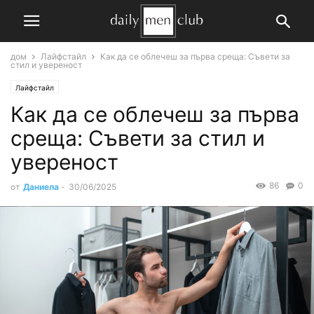
дом
Лайфстайл
Как да се облечеш за първа среща: Съвети за
стил и увереност
Лайфстайл
Как да се облечеш за първа
среща: Съвети за стил и
увереност
86
0
от
Даниела
-
30/06/2025