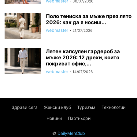
webmaster
-
30/07/2026
Поло тениска за мъже през лято
2026: как да я носиш...
webmaster
-
21/07/2026
Летен капсулен гардероб за
мъже 2026: 12 дрехи, които
покриват офис,...
webmaster
-
14/07/2026
Здрави сега
Женски клуб
Туризъм
Технологии
Новини
Партньори
©
DailyMenClub