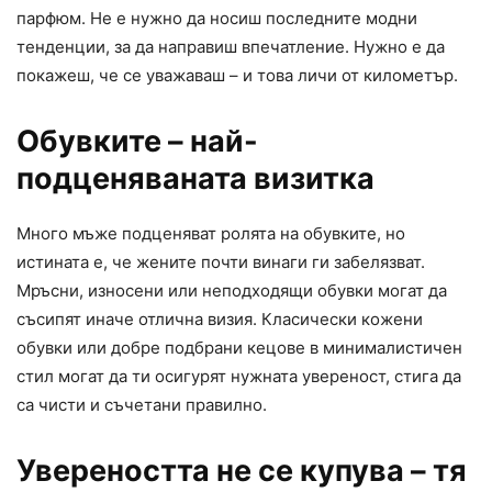
парфюм. Не е нужно да носиш последните модни
тенденции, за да направиш впечатление. Нужно е да
покажеш, че се уважаваш – и това личи от километър.
Обувките – най-
подценяваната визитка
Много мъже подценяват ролята на обувките, но
истината е, че жените почти винаги ги забелязват.
Мръсни, износени или неподходящи обувки могат да
съсипят иначе отлична визия. Класически кожени
обувки или добре подбрани кецове в минималистичен
стил могат да ти осигурят нужната увереност, стига да
са чисти и съчетани правилно.
Увереността не се купува – тя