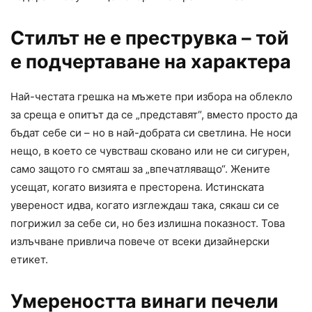
Стилът не е преструвка – той
е подчертаване на характера
Най-честата грешка на мъжете при избора на облекло
за среща е опитът да се „представят“, вместо просто да
бъдат себе си – но в най-добрата си светлина. Не носи
нещо, в което се чувстваш сковано или не си сигурен,
само защото го смяташ за „впечатляващо“. Жените
усещат, когато визията е престорена. Истинската
увереност идва, когато изглеждаш така, сякаш си се
погрижил за себе си, но без излишна показност. Това
излъчване привлича повече от всеки дизайнерски
етикет.
Умереността винаги печели