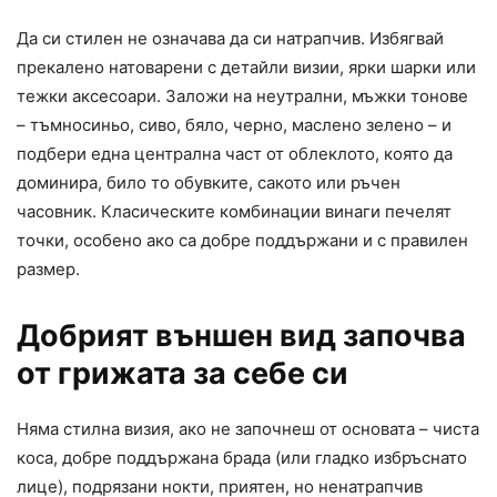
Да си стилен не означава да си натрапчив. Избягвай
прекалено натоварени с детайли визии, ярки шарки или
тежки аксесоари. Заложи на неутрални, мъжки тонове
– тъмносиньо, сиво, бяло, черно, маслено зелено – и
подбери една централна част от облеклото, която да
доминира, било то обувките, сакото или ръчен
часовник. Класическите комбинации винаги печелят
точки, особено ако са добре поддържани и с правилен
размер.
Добрият външен вид започва
от грижата за себе си
Няма стилна визия, ако не започнеш от основата – чиста
коса, добре поддържана брада (или гладко избръснато
лице), подрязани нокти, приятен, но ненатрапчив