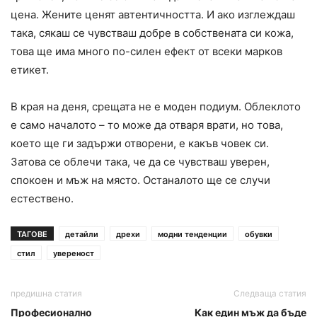
цена. Жените ценят автентичността. И ако изглеждаш
така, сякаш се чувстваш добре в собствената си кожа,
това ще има много по-силен ефект от всеки марков
етикет.
В края на деня, срещата не е моден подиум. Облеклото
е само началото – то може да отваря врати, но това,
което ще ги задържи отворени, е какъв човек си.
Затова се облечи така, че да се чувстваш уверен,
спокоен и мъж на място. Останалото ще се случи
естествено.
ТАГОВЕ
детайли
дрехи
модни тенденции
обувки
стил
увереност
предишна статия
Следваща статия
Професионално
Как един мъж да бъде