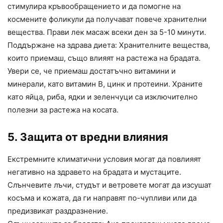
стимулира кръвообращението и да помогне на
космените фоликули да получават повече хранителни
вещества. Прави лек масаж всеки ден за 5-10 минути.
Поддържане на здрава диета: Хранителните вещества,
които приемаш, също влияят на растежа на брадата.
Увери се, че приемаш достатъчно витамини и
минерали, като витамин B, цинк и протеини. Храните
като яйца, риба, ядки и зеленчуци са изключително
полезни за растежа на косата.
5. Защита от вредни влияния
Екстремните климатични условия могат да повлияят
негативно на здравето на брадата и мустаците.
Слънчевите лъчи, студът и ветровете могат да изсушат
косъма и кожата, да ги направят по-чупливи или да
предизвикат раздразнение.