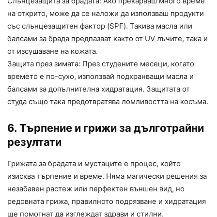
Слънцезащита за брадата: Ако прекарваш много време
на открито, може да се наложи да използваш продукти
със слънцезащитен фактор (SPF). Такива масла или
балсами за брада предпазват както от UV лъчите, така и
от изсушаване на кожата.
Защита през зимата: През студените месеци, когато
времето е по-сухо, използвай подхранващи масла и
балсами за допълнителна хидратация. Защитата от
студа също така предотвратява ломливостта на косъма.
6. Търпение и грижи за дълготрайни
резултати
Грижата за брадата и мустаците е процес, който
изисква търпение и време. Няма магически решения за
незабавен растеж или перфектен външен вид, но
редовната грижа, правилното подрязване и хидратация
ще помогнат да изглеждат здрави и стилни.