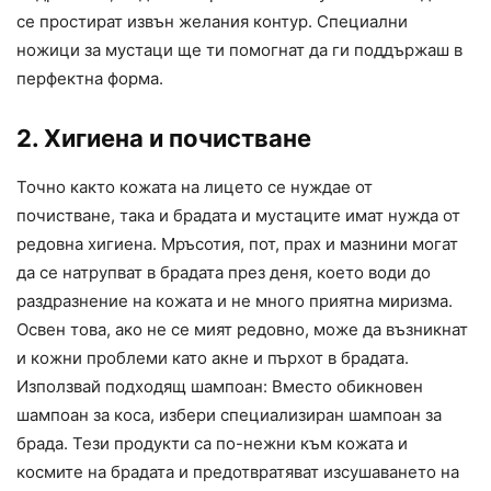
се простират извън желания контур. Специални
ножици за мустаци ще ти помогнат да ги поддържаш в
перфектна форма.
2. Хигиена и почистване
Точно както кожата на лицето се нуждае от
почистване, така и брадата и мустаците имат нужда от
редовна хигиена. Мръсотия, пот, прах и мазнини могат
да се натрупват в брадата през деня, което води до
раздразнение на кожата и не много приятна миризма.
Освен това, ако не се мият редовно, може да възникнат
и кожни проблеми като акне и пърхот в брадата.
Използвай подходящ шампоан: Вместо обикновен
шампоан за коса, избери специализиран шампоан за
брада. Тези продукти са по-нежни към кожата и
космите на брадата и предотвратяват изсушаването на