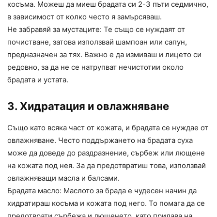
косъма. Можеш да миеш брадата си 2-3 пъти седмично,
в зависимост от колко често я замърсяваш.
Не забравяй за мустаците: Те също се нуждаят от
почистване, затова използвай шампоан или сапун,
предназначен за тях. Важно е да измиваш и лицето си
редовно, за да не се натрупват нечистотии около
брадата и устата.
3. Хидратация и овлажняване
Също като всяка част от кожата, и брадата се нуждае от
овлажняване. Често поддържането на брадата суха
може да доведе до раздразнение, сърбеж или лющене
на кожата под нея. За да предотвратиш това, използвай
овлажняващи масла и балсами.
Брадата масло: Маслото за брада е чудесен начин да
хидратираш косъма и кожата под него. То помага да се
предотврати сърбежа и лющенето, като придава на