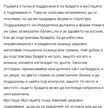
Първата стъпка в поддръжката на брадата и мустаците
е подрязването. Това не означава непременно да ги
скъсяваш, но да им придадеш форма и структура.
Поддържането на определена дължина и форма помага
не само за визуален баланс, но и за здравето на косъма.
Как да подстригваш брадата: За да избегнеш
неравномерност и раздвоени краища, редовно
използвай специални ножици или тример. Най-добре е
да подстригваш брадата на сухо, защото когато е
влажна, космите изглеждат по-дълги. Започни
отстрани, преминавайки към долната част на брадата, и
се увери, че двете страни са симетрични. Важно е да
поддържаш и шията под контрола, защото тя често е
местото, където брадата може да изглежда небрежна и
неограничена.
Мустаци: Мустаците също изискват редовно
подрязване, за да не се разпиляят по устните или да не