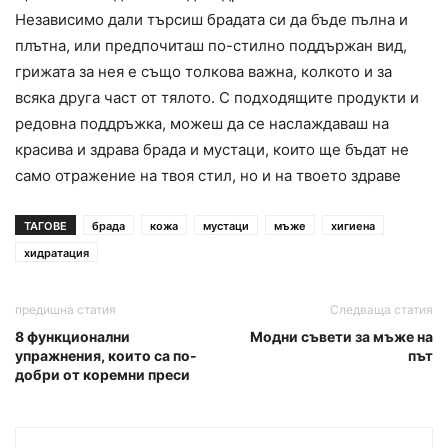
Независимо дали търсиш брадата си да бъде пълна и
плътна, или предпочиташ по-стилно поддържан вид,
грижата за нея е също толкова важна, колкото и за
всяка друга част от тялото. С подходящите продукти и
редовна поддръжка, можеш да се наслаждаваш на
красива и здрава брада и мустаци, които ще бъдат не
само отражение на твоя стил, но и на твоето здраве
ТАГОВЕ
брада
кожа
мустаци
мъже
хигиена
хидратация
предишна статия
Следваща статия
8 функционални
Модни съвети за мъже на
упражнения, които са по-
път
добри от коремни преси