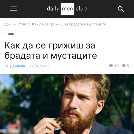
дом
Стил
Как да се грижиш за брадата и мустаците
Стил
Как да се грижиш за
брадата и мустаците
84
0
от
Даниела
-
27/03/2025