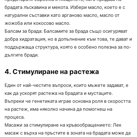
брадата лъскавина и мекота. Избери масло, което е с
натурални съставки като арганово масло, масло от
жожоба или кокосово масло.
Балсам за брада: Балсамите за брада също осигуряват
добра хидратация, но в допълнение към това, те дават и
поддържаща структура, която е особено полезна за по-
дългите бради.
4. Стимулиране на растежа
Един от най-честите въпроси, които мъжете задават, е
как да ускорят растежа на брадата и мустаците.
Въпреки че генетиката играе основна роля в скоростта
на растеж, има няколко начина да помогнеш на
процеса.
Масажи за стимулиране на кръвообращението: Лек
масаж с върха на пръстите в зоната на брадата може да