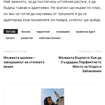
Най-важното, за да постигнеш устойчив растеж, е да
бъдеш гъвкав и адаптивен. Не всичко ще върви по план,
но ако си готов да научаваш от грешките и да се
адаптираш към промените на пазара, успехът ще дойде.
ТАГОВЕ
бизнес
маркетинг
планиране
правилна идея
проект
развитие
собствен бизнес
предишна статия
Следваща статия
Мъжките шалове –
Мъжката Бърлога: Как да
завършекът на стилната
Създадеш Перфектното
визия
Място за Отдих и
Забавление