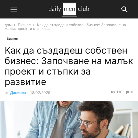
дом
Бизнес
Как да създадеш собствен бизнес: Започване на
малък проект и стъпки за...
Бизнес
Как да създадеш собствен
бизнес: Започване на малък
проект и стъпки за
развитие
110
0
от
Даниела
-
18/02/2025