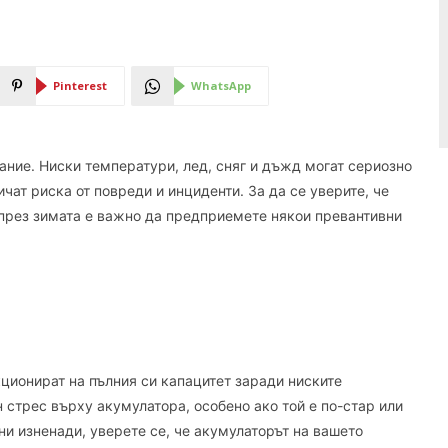
Pinterest
WhatsApp
ание. Ниски температури, лед, сняг и дъжд могат сериозно
чат риска от повреди и инциденти. За да се уверите, че
през зимата е важно да предприемете някои превантивни
ционират на пълния си капацитет заради ниските
 стрес върху акумулатора, особено ако той е по-стар или
ни изненади, уверете се, че акумулаторът на вашето