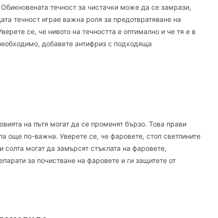
 Обикновената течност за чистачки може да се замрази,
ата течност играе важна роля за предотвратяване на
верете се, че нивото на течността е оптимално и че тя е в
 необходимо, добавете антифриз с подходяща
ловията на пътя могат да се променят бързо. Това прави
а още по-важна. Уверете се, че фаровете, стоп светлините
и солта могат да замърсят стъклата на фаровете,
парати за почистване на фаровете и ги защитете от