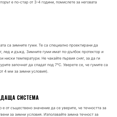
орът е по-стар от 3-4 години, помислете за неговата
ата са зимните гуми. Те са специално проектирани да
яг, лед и дъжд. Зимните гуми имат по-дълбок протектор и
и ниски температури. Не чакайте първия сняг, за да ги
урите започнат да спадат под 7°C. Уверете се, че гумите са
от 4 мм за зимни условия).
ЖДАЩА СИСТЕМА
 е от съществено значение да се уверите, че течността за
вени за зимни условия. Използвайте зимна течност за