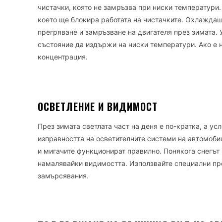
чистачки, която не замръзва при ниски температури.
което ще блокира работата на чистачките. Охлаждащ
прегряване и замръзване на двигателя през зимата. У
състояние да издържи на ниски температури. Ако е
концентрация.
ОСВЕТЛЕНИЕ И ВИДИМОСТ
През зимата светлата част на деня е по-кратка, а ус
изправността на осветителните системи на автомобил
и мигачите функционират правилно. Понякога снегът 
намалявайки видимостта. Използвайте специални пре
замърсявания.