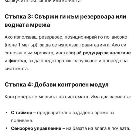
маркучите със скоби или колчета.
Стъпка 3: Свържи ги към резервоара или
водната мрежа
Ако използваш резервоар, позиционирай го по-високо
(поне 1 метър), за да се използва гравитацията. Ако си
свързан към мрежата, инсталирай
редуцир за налягане
и
филтър
, за да предотвратиш запушване и повреда на
системата.
Стъпка 4: Добави контролен модул
Контролерът е мозъкът на системата. Има два варианта:
С таймер
– предварително зададено време за
поливане.
Сензорно управление
– на базата на влага в почвата.