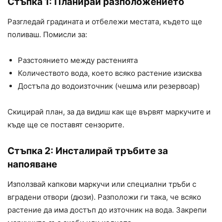
Стъпка 1: Планирай разположението
Разгледай градината и отбележи местата, където ще
поливаш. Помисли за:
Разстоянието между растенията
Количеството вода, което всяко растение изисква
Достъпа до водоизточник (чешма или резервоар)
Скицирай план, за да видиш как ще вървят маркучите и
къде ще се поставят сензорите.
Стъпка 2: Инсталирай тръбите за
напояване
Използвай капкови маркучи или специални тръби с
вградени отвори (дюзи). Разположи ги така, че всяко
растение да има достъп до източник на вода. Закрепи