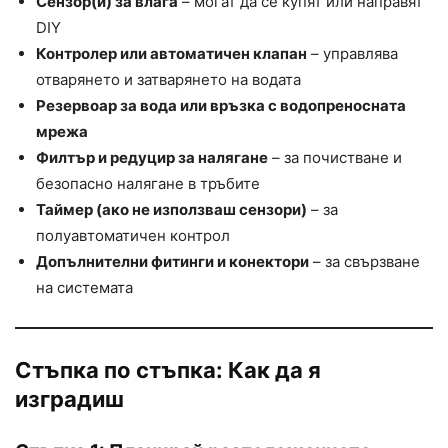
Сензор(и) за влага
– могат да се купят или направят
DIY
Контролер или автоматичен клапан
– управлява
отварянето и затварянето на водата
Резервоар за вода или връзка с водопреносната
мрежа
Филтър и редуцир за налягане
– за почистване и
безопасно налягане в тръбите
Таймер (ако не използваш сензори)
– за
полуавтоматичен контрол
Допълнителни фитинги и конектори
– за свързване
на системата
Стъпка по стъпка: Как да я
изградиш