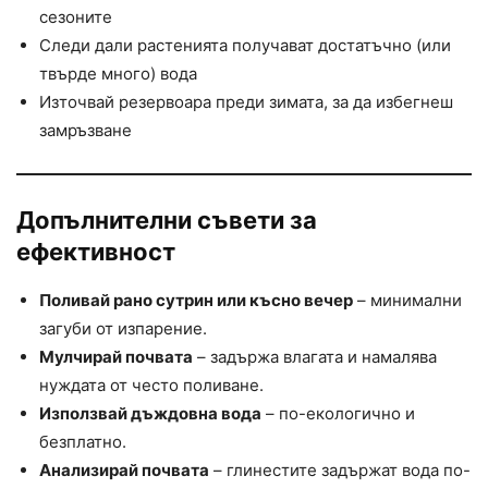
сезоните
Следи дали растенията получават достатъчно (или
твърде много) вода
Източвай резервоара преди зимата, за да избегнеш
замръзване
Допълнителни съвети за
ефективност
Поливай рано сутрин или късно вечер
– минимални
загуби от изпарение.
Мулчирай почвата
– задържа влагата и намалява
нуждата от често поливане.
Използвай дъждовна вода
– по-екологично и
безплатно.
Анализирай почвата
– глинестите задържат вода по-