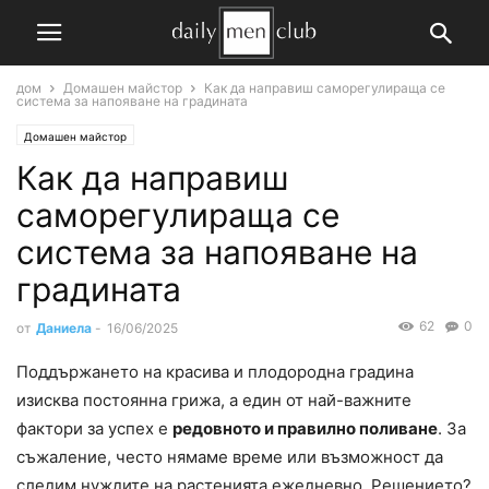
дом
Домашен майстор
Как да направиш саморегулираща се
система за напояване на градината
Домашен майстор
Как да направиш
саморегулираща се
система за напояване на
градината
62
0
от
Даниела
-
16/06/2025
Поддържането на красива и плодородна градина
изисква постоянна грижа, а един от най-важните
фактори за успех е
редовното и правилно поливане
. За
съжаление, често нямаме време или възможност да
следим нуждите на растенията ежедневно. Решението?