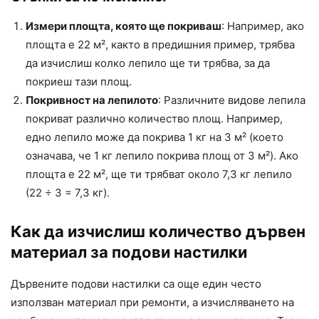
Измери площта, която ще покриваш
: Например, ако
площта е 22 м², както в предишния пример, трябва
да изчислиш колко лепило ще ти трябва, за да
покриеш тази площ.
Покривност на лепилото
: Различните видове лепила
покриват различно количество площ. Например,
едно лепило може да покрива 1 кг на 3 м² (което
означава, че 1 кг лепило покрива площ от 3 м²). Ако
площта е 22 м², ще ти трябват около 7,3 кг лепило
(22 ÷ 3 = 7,3 кг).
Как да изчислиш количество дървен
материал за подови настилки
Дървените подови настилки са още един често
използван материал при ремонти, а изчисляването на