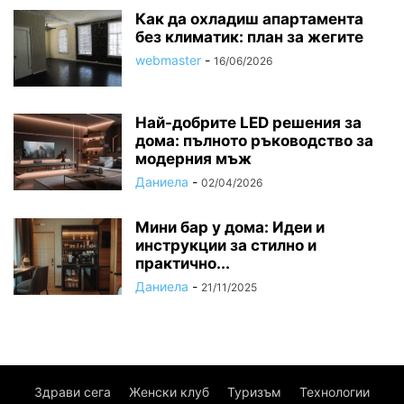
Как да охладиш апартамента
без климатик: план за жегите
webmaster
-
16/06/2026
Най-добрите LED решения за
дома: пълното ръководство за
модерния мъж
Даниела
-
02/04/2026
Мини бар у дома: Идеи и
инструкции за стилно и
практично...
Даниела
-
21/11/2025
Здрави сега
Женски клуб
Туризъм
Технологии