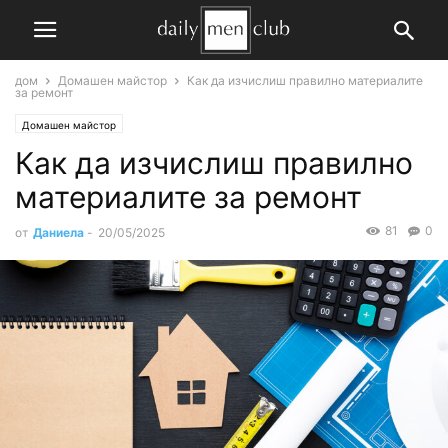
дом
Домашен майстор
Как да изчислиш правилно материалите
за ремонт
Домашен майстор
Как да изчислиш правилно
материалите за ремонт
81
0
от
Даниела
-
20/05/2025