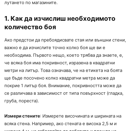
лутането по магазините.
1. Как да изчислиш необходимото
количество боя
Ако предстои да пребоядисвате стая или външни стени,
важно е да изчислите точно колко боя ще ви е
необходима. Първото нещо, което трябва да знаете, е,
че всяка боя има покривност, изразена в квадратни
метри на литър. Това означава, че на етикета на боята
ще бъде посочено колко квадратни метра може да
покрие 1 литър боя. Внимание, покривността може да
се различава в зависимост от типа повърхност (гладка,
груба, пореста).
Измери стените
: Измерете височината и ширината на
всяка стена. Например, ако стената е висока 2,5 м и