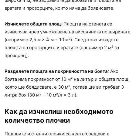
широка 4 м, не забравяйте да добавите и площта на
вратата и прозорците, които няма да боядисвате.
Изчислете общата площ
: Площта на стената се
изчислява чрез умножаване на височината по ширината
(например 2,5 м × 4 м = 10 м²). След това извадете
площта на прозорците и вратите (например 2 м² за
прозорец).
Разделете площта на покривността на боята
: Ако
боята има покривност от 10 м² на литър и общата площ,
която ще боядисвате, е 30 м², тогава ще ви трябват 3
литра боя (30 м² ÷ 10 м²/л = 3 л).
Как да изчислиш необходимото
количество плочки
Подовите и стенни плочки са често срещани в