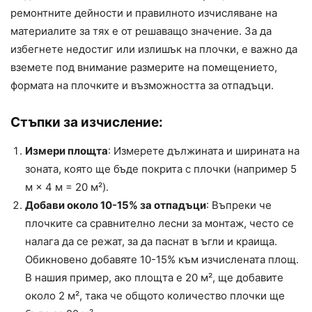
ремонтните дейности и правилното изчисляване на
материалите за тях е от решаващо значение. За да
избегнете недостиг или излишък на плочки, е важно да
вземете под внимание размерите на помещението,
формата на плочките и възможността за отпадъци.
Стъпки за изчисление:
Измери площта
: Измерете дължината и ширината на
зоната, която ще бъде покрита с плочки (например 5
м × 4 м = 20 м²).
Добави около 10-15% за отпадъци
: Въпреки че
плочките са сравнително лесни за монтаж, често се
налага да се режат, за да паснат в ъгли и краища.
Обикновено добавяте 10-15% към изчислената площ.
В нашия пример, ако площта е 20 м², ще добавите
около 2 м², така че общото количество плочки ще