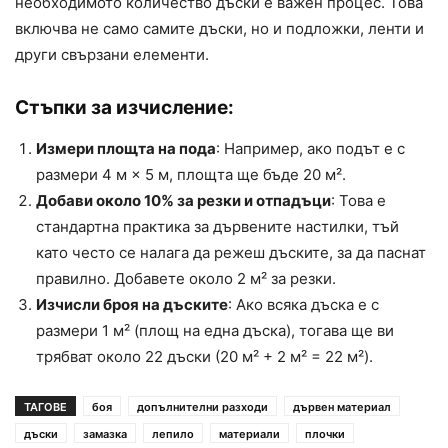
необходимото количество дъски е важен процес. Това
включва не само самите дъски, но и подложки, ленти и
други свързани елементи.
Стъпки за изчисление:
Измери площта на пода
: Например, ако подът е с
размери 4 м × 5 м, площта ще бъде 20 м².
Добави около 10% за резки и отпадъци
: Това е
стандартна практика за дървените настилки, тъй
като често се налага да режеш дъските, за да паснат
правилно. Добавете около 2 м² за резки.
Изчисли броя на дъските
: Ако всяка дъска е с
размери 1 м² (площ на една дъска), тогава ще ви
трябват около 22 дъски (20 м² + 2 м² = 22 м²).
ТАГОВЕ
боя
допълнителни разходи
дървен материал
дъски
замазка
лепило
материали
плочки