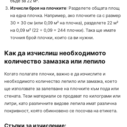
бъде за 22 м².
Изчисли броя на плочките
: Разделете общата площ
на една плочка. Например, ако плочките са с размер
30 × 30 см (или 0,09 м² на плочка), разделете 22 м²
на 0,09 м² (22 ÷ 0,09 = 244 плочки). Така ще имате
точния брой плочки, които са ви нужни.
Как да изчислиш необходимото
количество замазка или лепило
Когато полагате плочки, важно е да изчислите и
необходимото количество лепило или замазка, което
ще използвате за залепване на плочките към пода или
стената. Тези материали се продават по килограми или
литри, като различните видове лепила имат различна
покривност, която обикновено се посочва на етикета.
Стъпки за изчисление: