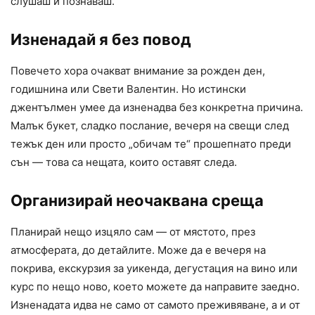
слушаш и познаваш.
Изненадай я без повод
Повечето хора очакват внимание за рожден ден,
годишнина или Свети Валентин. Но истински
джентълмен умее да изненадва без конкретна причина.
Малък букет, сладко послание, вечеря на свещи след
тежък ден или просто „обичам те“ прошепнато преди
сън — това са нещата, които оставят следа.
Организирай неочаквана среща
Планирай нещо изцяло сам — от мястото, през
атмосферата, до детайлите. Може да е вечеря на
покрива, екскурзия за уикенда, дегустация на вино или
курс по нещо ново, което можете да направите заедно.
Изненадата идва не само от самото преживяване, а и от