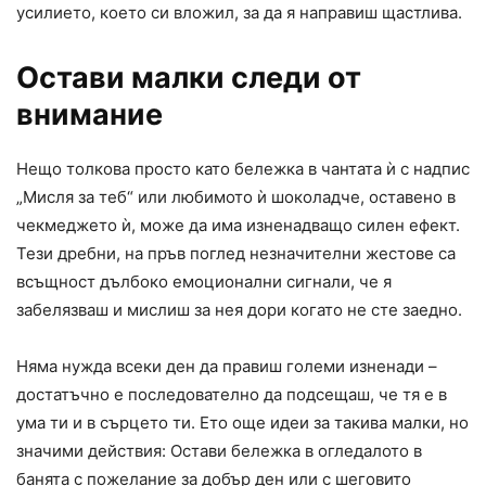
усилието, което си вложил, за да я направиш щастлива.
Остави малки следи от
внимание
Нещо толкова просто като бележка в чантата ѝ с надпис
„Мисля за теб“ или любимото ѝ шоколадче, оставено в
чекмеджето ѝ, може да има изненадващо силен ефект.
Тези дребни, на пръв поглед незначителни жестове са
всъщност дълбоко емоционални сигнали, че я
забелязваш и мислиш за нея дори когато не сте заедно.
Няма нужда всеки ден да правиш големи изненади –
достатъчно е последователно да подсещаш, че тя е в
ума ти и в сърцето ти. Ето още идеи за такива малки, но
значими действия: Остави бележка в огледалото в
банята с пожелание за добър ден или с шеговито