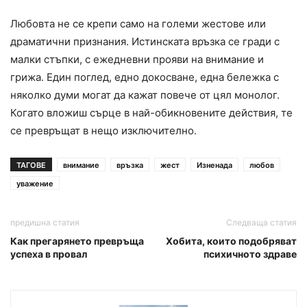
Любовта не се крепи само на големи жестове или
драматични признания. Истинската връзка се гради с
малки стъпки, с ежедневни прояви на внимание и
грижа. Един поглед, едно докосване, една бележка с
няколко думи могат да кажат повече от цял монолог.
Когато вложиш сърце в най-обикновените действия, те
се превръщат в нещо изключително.
ТАГОВЕ
внимание
връзка
жест
Изненада
любов
уважение
предишна статия
Следваща статия
Как прегарянето превръща
Хобита, които подобряват
успеха в провал
психичното здраве