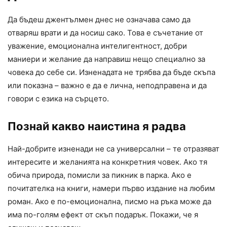
Да бъдеш джентълмен днес не означава само да
отваряш врати и да носиш сако. Това е съчетание от
уважение, емоционална интелигентност, добри
маниери и желание да направиш нещо специално за
човека до себе си. Изненадата не трябва да бъде скъпа
или показна – важно е да е лична, неподправена и да
говори с езика на сърцето.
Познай какво наистина я радва
Най-добрите изненади не са универсални – те отразяват
интересите и желанията на конкретния човек. Ако тя
обича природа, помисли за пикник в парка. Ако е
почитателка на книги, намери първо издание на любим
роман. Ако е по-емоционална, писмо на ръка може да
има по-голям ефект от скъп подарък. Покажи, че я