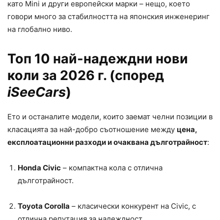
като Mini и други европейски марки – нещо, което
говори много за стабилността на японския инженеринг
на глобално ниво.
Топ 10 най-надеждни нови
коли за 2026 г.
(според
iSeeCars
)
Ето и останалите модели, които заемат челни позиции в
класацията за най-добро съотношение между
цена,
експлоатационни разходи и очаквана дълготрайност
:
Honda Civic
– компактна кола с отлична
дълготрайност.
Toyota Corolla
– класически конкурент на Civic, с
отлична репутация за надеждност.