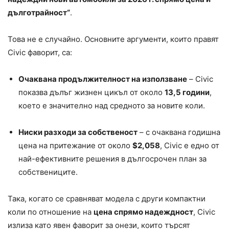
дълготрайност“
.
Това не е случайно. Основните аргументи, които правят
Civic фаворит, са:
Очаквана продължителност на използване
– Civic
показва дълъг жизнен цикъл от около
13,5 години
,
което е значително над средното за новите коли.
Ниски разходи за собственост
– с очаквана годишна
цена на притежание от около
$2,058
, Civic е едно от
най-ефективните решения в дългосрочен план за
собствениците.
Така, когато се сравняват модела с други компактни
коли по отношение на
цена спрямо надеждност
, Civic
излиза като явен фаворит за онези, които търсят