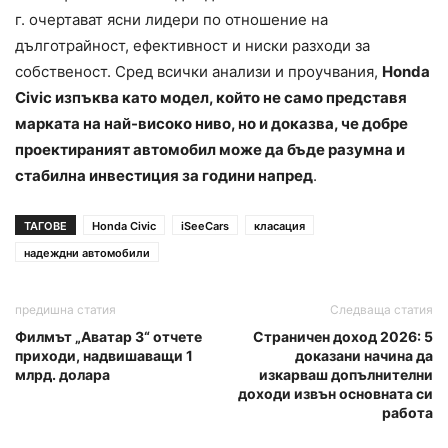
г. очертават ясни лидери по отношение на
дълготрайност, ефективност и ниски разходи за
собственост. Сред всички анализи и проучвания,
Honda
Civic изпъква като модел, който не само представя
марката на най-високо ниво, но и доказва, че добре
проектираният автомобил може да бъде разумна и
стабилна инвестиция за години напред
.
ТАГОВЕ
Honda Civic
iSeeCars
класация
надеждни автомобили
предишна статия
Следваща статия
Филмът „Аватар 3“ отчете
Страничен доход 2026: 5
приходи, надвишаващи 1
доказани начина да
млрд. долара
изкарваш допълнителни
доходи извън основната си
работа