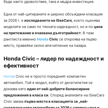
бъде както удоволствие, така и мъдра инвестиция.
Една от най-цитираните и широко обсъждани класации
за 2026 г. е
изследването на iSeeCars
, което оценява
моделите не само по тяхната надеждност, но и по
цена
на притежание и очаквана дълготрайност
. В тази
ранглиста именно
Honda
Civic
се откроява на първо
място, правейки силно впечатление на пазара.
Honda Civic – лидер по надеждност и
ефективност
Honda
Civic не е просто поредният компактен
автомобил. Той е модел, който от десетилетия се
доказва като
един от най-добрите балансирани
предложения в класа си
. Според анализите на iSeeCars
Civic заема
първо място в класацията за „най-
надеждни нови автомобили за 2026 г. спрямо цена и