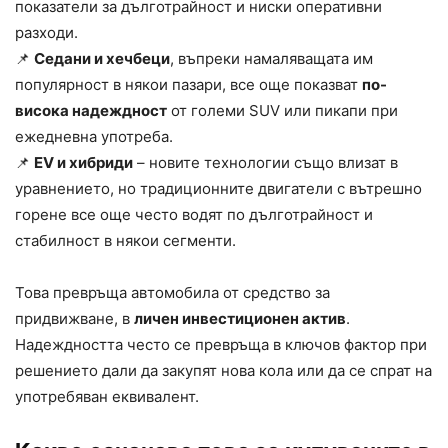
показатели за дълготрайност и ниски оперативни
разходи.
📌
Седани и хечбеци
, въпреки намаляващата им
популярност в някои пазари, все още показват
по-
висока надеждност
от големи SUV или пикапи при
ежедневна употреба.
📌
EV и хибриди
– новите технологии също влизат в
уравнението, но традиционните двигатели с вътрешно
горене все още често водят по дълготрайност и
стабилност в някои сегменти.
Това превръща автомобила от средство за
придвижване, в
личен инвестиционен актив
.
Надеждността често се превръща в ключов фактор при
решението дали да закупят нова кола или да се спрат на
употребяван еквивалент.