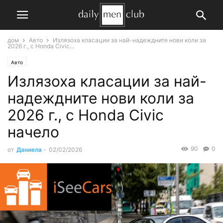
дом
Авто
Излязоха класации за най-надеждните нови коли за
2026 г., с Honda Civic...
Авто
Излязоха класации за най-
надеждните нови коли за
2026 г., с Honda Civic
начело
90
0
от
Даниела
-
02/02/2026