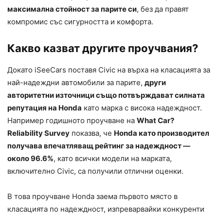
максимална стойност за парите си
, без да правят
компромис със сигурността и комфорта.
Какво казват другите проучвания?
Докато iSeeCars поставя Civic на върха на класацията за
най-надеждни автомобили за парите,
други
авторитетни източници също потвърждават силната
репутация на Honda
като марка с висока надеждност.
Например годишното проучване на
What Car?
Reliability Survey
показва, че
Honda като производител
получава впечатляващ рейтинг за надеждност —
около 96.6%
, като всички модели на марката,
включително Civic, са получили отлични оценки.
В това проучване Honda заема първото място в
класацията по надеждност, изпреварвайки конкуренти