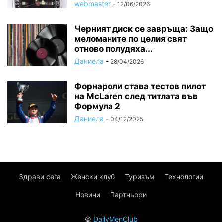
webmaster
-
12/06/2026
Черният диск се завръща: Защо
меломаните по целия свят
отново полудяха...
Даниела
-
28/04/2026
Форнароли става тестов пилот
на McLaren след титлата във
Формула 2
Даниела
-
04/12/2025
Здрави сега
Женски клуб
Туризъм
Технологии
Новини
Партньори
©
DailyMenClub