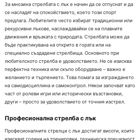
За мнозина стрелбата с лък е начин да се отпуснат и да
се насладят на спокойствието, което този спорт
предлага. Любителите често избират традиционни или
рекурсивни лъкове, наслаждавайки се на плавните
движения и връзката с природата. Стрелбата може да
бъде практикувана на открито в гората или на
специално създадени стрелбища. Основното при
любителското стрелба е удоволствието. Не се изисква
перфектна техника или скъпо оборудване – важно е
желанието и търпението. Това помага за изграждането
на самодисциплина и самоконтрол. Някои започват като
част от ролеви игри или исторически възстановки,
други – просто за удоволствието от точния изстрел.
Професионална стрелба с лък
Професионалните стрелци с лък достигат висоти, които
изискват години на тренировки, техническа прецизност