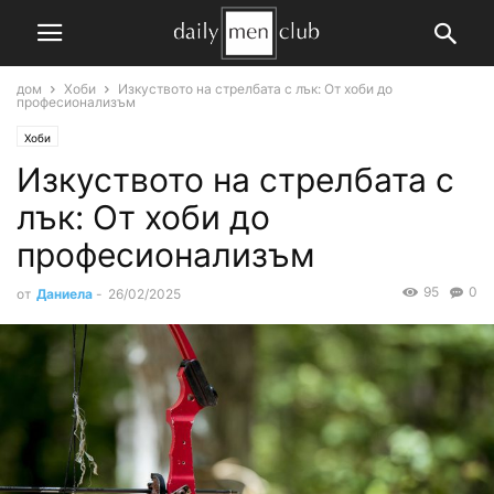
дом
Хоби
Изкуството на стрелбата с лък: От хоби до
професионализъм
Хоби
Изкуството на стрелбата с
лък: От хоби до
професионализъм
95
0
от
Даниела
-
26/02/2025