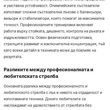
и умствена устойчивост. Олимпийските състезатели
използват сложни състезателни лъкове с балансьори,
визьори и стабилизатори, които помагат за максимална
точност. Професионалните тренировки включват
работа върху стойката, дишането, контрола на ръката и
издръжливостта. Освен физическата подготовка,
стрелците развиват и изключителна концентрация, тъй
като всеки детайл в техниката може да повлияе на
резултата.
Разликите между професионалната и
любителската стрелба
Основната разлика между професионалното и
любителското стрелба с лък е нивото на отдаденост и
използваната техника. Докато любителите се
наслаждават на удоволствието от стрелбата без