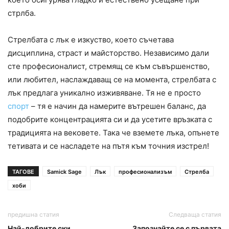
стрлба.
Стрелбата с лък е изкуство, което съчетава
дисциплина, страст и майсторство. Независимо дали
сте професионалист, стремящ се към съвършенство,
или любител, наслаждаващ се на момента, стрелбата с
лък предлага уникално изживяване. Тя не е просто
спорт
– тя е начин да намерите вътрешен баланс, да
подобрите концентрацията си и да усетите връзката с
традицията на вековете. Така че вземете лъка, опънете
тетивата и се насладете на пътя към точния изстрел!
ТАГОВЕ
Samick Sage
Лък
професионализъм
Стрелба
хоби
предишна статия
Следваща статия
Най-добрите ски
Запознайте се с първата