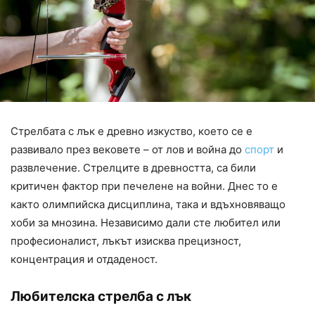
Стрелбата с лък е древно изкуство, което се е
развивало през вековете – от лов и война до
спорт
и
развлечение. Стрелците в древността, са били
критичен фактор при печелене на войни. Днес то е
както олимпийска дисциплина, така и вдъхновяващо
хоби за мнозина. Независимо дали сте любител или
професионалист, лъкът изисква прецизност,
концентрация и отдаденост.
Любителска стрелба с лък