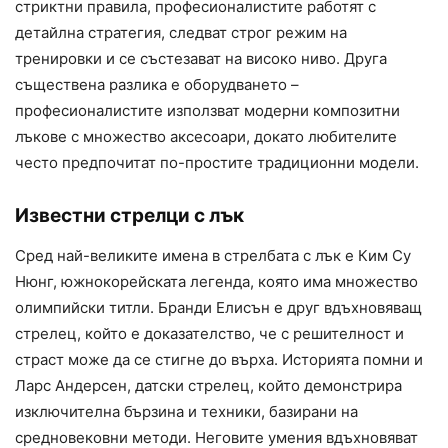
стриктни правила, професионалистите работят с
детайлна стратегия, следват строг режим на
тренировки и се състезават на високо ниво. Друга
съществена разлика е оборудването –
професионалистите използват модерни композитни
лъкове с множество аксесоари, докато любителите
често предпочитат по-простите традиционни модели.
Известни стрелци с лък
Сред най-великите имена в стрелбата с лък е Ким Су
Нюнг, южнокорейската легенда, която има множество
олимпийски титли. Бранди Елисън е друг вдъхновяващ
стрелец, който е доказателство, че с решителност и
страст може да се стигне до върха. Историята помни и
Ларс Андерсен, датски стрелец, който демонстрира
изключителна бързина и техники, базирани на
средновековни методи. Неговите умения вдъхновяват