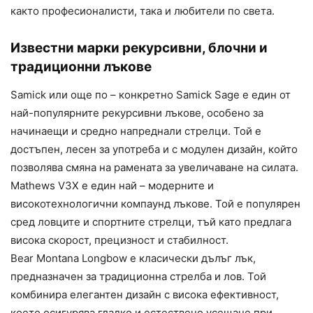
както професионалисти, така и любители по света.
Известни марки рекурсивни, блочни и
традиционни лъкове
Samick или още по – конкретно Samick Sage е един от
най-популярните рекурсивни лъкове, особено за
начинаещи и средно напреднали стрелци. Той е
достъпен, лесен за употреба и с модулен дизайн, който
позволява смяна на рамената за увеличаване на силата.
Mathews V3X е един най – модерните и
високотехнологични компаунд лъкове. Той е популярен
сред ловците и спортните стрелци, тъй като предлага
висока скорост, прецизност и стабилност.
Bear Montana Longbow е класически дълъг лък,
предназначен за традиционна стрелба и лов. Той
комбинира елегантен дизайн с висока ефективност,
което осигурява гладко и естествено усещане при