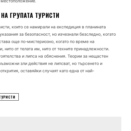
о местоположение.
 НА ГРУПАТА ТУРИСТИ
ристи, които се намирали на експедиция в планината
указания за безопасност, но изчезнали безследно, когато
 става още по-мистериозно, когато по време на
, нито от телата им, нито от техните принадлежности.
оятелства и липса на обяснения. Теории за нещастен
ъзможни зли действия не липсват, но търсенето и
открития, оставяйки случаят като една от най-
ТУРИСТИ