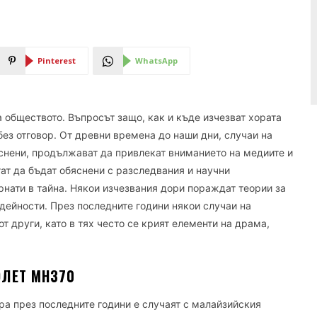
Pinterest
WhatsApp
а обществото. Въпросът защо, как и къде изчезват хората
без отговор. От древни времена до наши дни, случаи на
яснени, продължават да привлекат вниманието на медиите и
гат да бъдат обяснени с разследвания и научни
рнати в тайна. Някои изчезвания дори пораждат теории за
ейности. През последните години някои случаи на
т други, като в тях често се крият елементи на драма,
ОЛЕТ MH370
ра през последните години е случаят с малайзийския