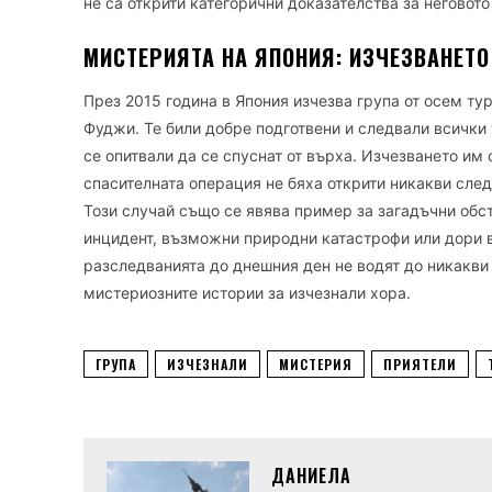
не са открити категорични доказателства за неговот
МИСТЕРИЯТА НА ЯПОНИЯ: ИЗЧЕЗВАНЕТО
През 2015 година в Япония изчезва група от осем ту
Фуджи. Те били добре подготвени и следвали всички 
се опитвали да се спуснат от върха. Изчезването им
спасителната операция не бяха открити никакви следи
Този случай също се явява пример за загадъчни обст
инцидент, възможни природни катастрофи или дори в
разследванията до днешния ден не водят до никакви 
мистериозните истории за изчезнали хора.
ГРУПА
ИЗЧЕЗНАЛИ
МИСТЕРИЯ
ПРИЯТЕЛИ
ДАНИЕЛА