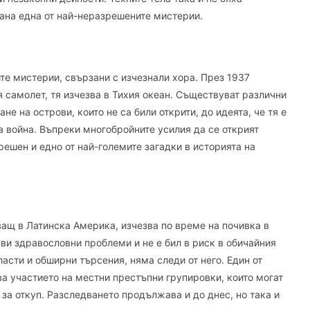
тана една от най-неразрешените мистерии.
те мистерии, свързани с изчезнали хора. През 1937
я самолет, тя изчезва в Тихия океан. Съществуват различни
е на острови, които не са били открити, до идеята, че тя е
а война. Въпреки многобройните усилия да се открият
решен и едно от най-големите загадки в историята на
ващ в Латинска Америка, изчезва по време на почивка в
акви здравословни проблеми и не е бил в риск в обичайния
асти и обширни търсения, няма следи от него. Един от
а участието на местни престъпни групировки, които могат
и за откуп. Разследването продължава и до днес, но така и