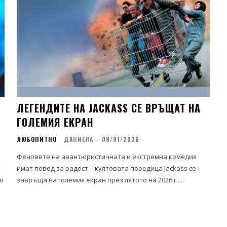
ЛЕГЕНДИТЕ НА JACKASS СЕ ВРЪЩАТ НА
ГОЛЕМИЯ ЕКРАН
ЛЮБОПИТНО
ДАНИЕЛА
-
09/01/2026
Феновете на авантюристичната и екстремна комедия
т
имат повод за радост – култовата поредица Jackass се
о
завръща на големия екран през лятото на 2026 г.....