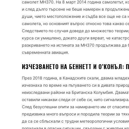
самолет MH370. На 8 март 2014 година самолетът, ко
и след дълго търсене не беше намерен в продължени
души, чието местоположение и съдба все още не са н
самолета, но основният въпрос относно това какво се
Следствието по случая доведе до множество теории,
курса си умишлено, докато други вярват, че катастр
разкриването на истината за MH370 продължава да б
съвременната авиация.
ИЗЧЕЗВАНЕТО НА БЕННЕТТ И О’КОНЪЛ:
През 2018 година, в Канадските скали, двама млад
изчезнаха по време на пътуването си в дивата приро
неизследвани райони на Британска Колумбия. Двамат
оставили никакви следи от себе си, нито сигнализира
След безуспешни опити за намирането им от спасител
предизвика много въпроси и породила теории за тях
да са се сблъскали с трудни метеорологични условия
попаднали в опасни ситуации, свързани с животни или