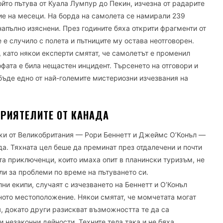
йто пътува от Куала Лумпур до Пекин, изчезна от радарите
е на месеци. На борда на самолета се намирали 239
апълно изяснени. През годините бяха открити фрагменти от
 е случило с полета и пътниците му остава неотговорен.
 като някои експерти смятат, че самолетът е променил
офата е била нещастен инцидент. Търсенето на отговори и
ъде едно от най-големите мистериозни изчезвания на
 ПРИЯТЕЛИТЕ ОТ КАНАДА
ежи от Великобритания — Рори Беннетт и Джеймс О’Конъл —
да. Тяхната цел беше да преминат през отдалечени и почти
а приключенци, които имаха опит в планински туризъм, не
ли за проблеми по време на пътуването си.
ни екипи, случаят с изчезването на Беннетт и О’Конъл
ното местоположение. Някои смятат, че момчетата могат
, докато други разискват възможността те да са
 незаконни дейности. Техните тела така и не бяха