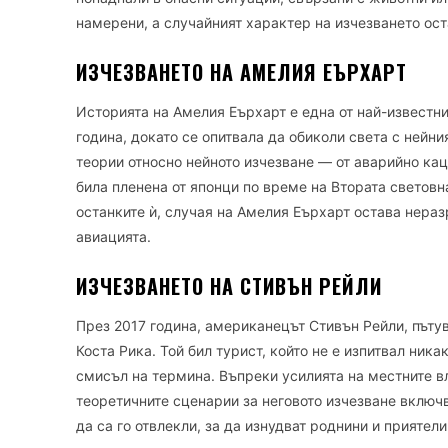
намерени, а случайният характер на изчезването ос
ИЗЧЕЗВАНЕТО НА АМЕЛИЯ ЕЪРХАРТ
Историята на Амелия Еърхарт е една от най-известни
година, докато се опитвала да обиколи света с нейни
теории относно нейното изчезване — от аварийно кацан
била пленена от японци по време на Втората световн
останките ѝ, случая на Амелия Еърхарт остава нераз
авиацията.
ИЗЧЕЗВАНЕТО НА СТИВЪН РЕЙЛИ
През 2017 година, американецът Стивън Рейли, пъту
Коста Рика. Той бил турист, който не е изпитвал ник
смисъл на термина. Въпреки усилията на местните вл
теоретичните сценарии за неговото изчезване включв
да са го отвлекли, за да изнудват роднини и приятел