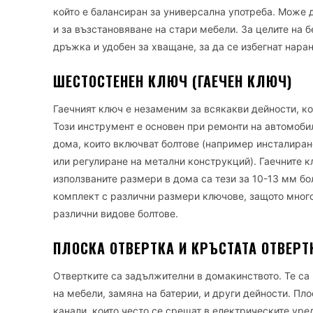
който е балансиран за универсална употреба. Може д
и за възстановяване на стари мебели. За целите на 
дръжка и удобен за хващане, за да се избегнат нара
ШЕСТОСТЕНЕН КЛЮЧ (ГАЕЧЕН КЛЮЧ)
Гаечният ключ е незаменим за всякакви дейности, ко
Този инструмент е основен при ремонти на автомобил
дома, които включват болтове (например инсталиран
или регулиране на метални конструкций). Гаечните к
използваните размери в дома са тези за 10-13 мм бо
комплект с различни размери ключове, защото мног
различни видове болтове.
ПЛОСКА ОТВЕРТКА И КРЪСТАТА ОТВЕРТ
Отвертките са задължителни в домакинството. Те са
на мебели, замяна на батерии, и други дейности. Пло
канали, които често се срещат в електрическите уре