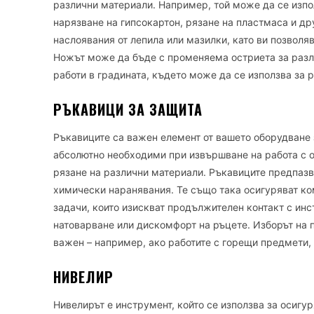
различни материали. Например, той може да се изпол
нарязване на гипсокартон, рязане на пластмаса и др
наслоявания от лепила или мазилки, като ви позволя
Ножът може да бъде с променяема остриета за различ
работи в градината, където може да се използва за р
РЪКАВИЦИ ЗА ЗАЩИТА
Ръкавиците са важен елемент от вашето оборудване за
абсолютно необходими при извършване на работа с о
рязане на различни материали. Ръкавиците предпазва
химически наранявания. Те също така осигуряват ко
задачи, които изискват продължителен контакт с инс
натоварване или дискомфорт на ръцете. Изборът на п
важен – например, ако работите с горещи предмети,
НИВЕЛИР
Нивелирът е инструмент, който се използва за осигур