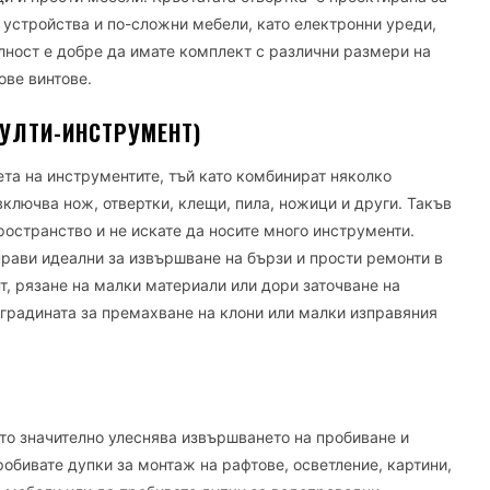
в устройства и по-сложни мебели, като електронни уреди,
лност е добре да имате комплект с различни размери на
ове винтове.
УЛТИ-ИНСТРУМЕНТ)
та на инструментите, тъй като комбинират няколко
ключва нож, отвертки, клещи, пила, ножици и други. Такъв
ространство и не искате да носите много инструменти.
прави идеални за извършване на бързи и прости ремонти в
нт, рязане на малки материали или дори заточване на
 градината за премахване на клони или малки изправяния
то значително улеснява извършването на пробиване и
обивате дупки за монтаж на рафтове, осветление, картини,