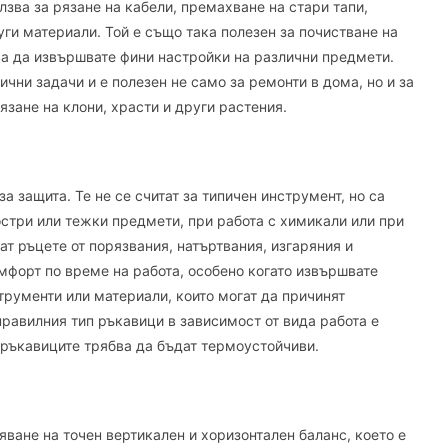
зва за рязане на кабели, премахване на стари тапи,
уги материали. Той е също така полезен за почистване на
ва да извършвате фини настройки на различни предмети.
ни задачи и е полезен не само за ремонти в дома, но и за
язане на клони, храсти и други растения.
 защита. Те не се считат за типичен инструмент, но са
стри или тежки предмети, при работа с химикали или при
т ръцете от порязвания, натъртвания, изгаряния и
мфорт по време на работа, особено когато извършвате
трументи или материали, които могат да причинят
равилния тип ръкавици в зависимост от вида работа е
 ръкавиците трябва да бъдат термоустойчиви.
яване на точен вертикален и хоризонтален баланс, което е