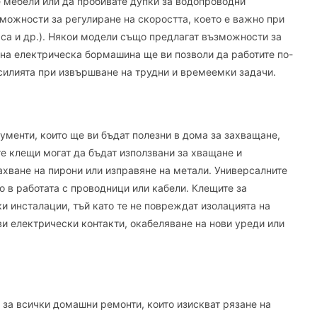
е мебели или да пробивате дупки за водопроводни
ожности за регулиране на скоростта, което е важно при
аса и др.). Някои модели също предлагат възможности за
 на електрическа бормашина ще ви позволи да работите по-
силията при извършване на трудни и времеемки задачи.
менти, които ще ви бъдат полезни в дома за захващане,
е клещи могат да бъдат използвани за хващане и
хване на пирони или изправяне на метали. Универсалните
 в работата с проводници или кабели. Клещите за
и инсталации, тъй като те не повреждат изолацията на
ви електрически контакти, окабеляване на нови уреди или
 за всички домашни ремонти, които изискват рязане на