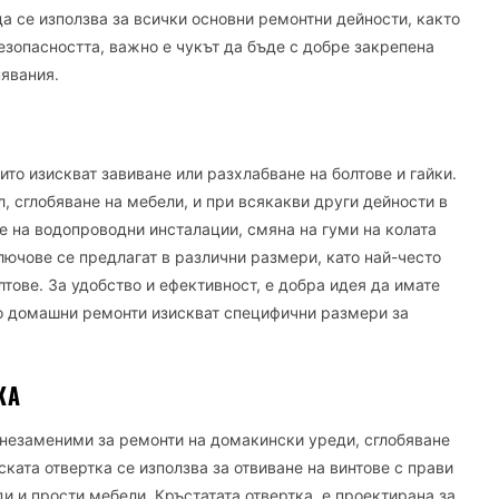
а се използва за всички основни ремонтни дейности, както
безопасността, важно е чукът да бъде с добре закрепена
нявания.
ито изискват завиване или разхлабване на болтове и гайки.
, сглобяване на мебели, и при всякакви други дейности в
е на водопроводни инсталации, смяна на гуми на колата
лючове се предлагат в различни размери, като най-често
лтове. За удобство и ефективност, е добра идея да имате
о домашни ремонти изискват специфични размери за
КА
 незаменими за ремонти на домакински уреди, сглобяване
ската отвертка се използва за отвиване на винтове с прави
ди и прости мебели. Кръстатата отвертка е проектирана за