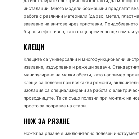
да инсталирате електрически контакти, да монтират
инсталации. Много модели бормашини предлагат възм
работа с различни материали (дърво, метал, пластм
завиване на винтове чрез приставки. Придобиването
бързо и ефективно, като същевременно ще намали у
КЛЕЩИ
Клещите са универсални и многофункционални инстру
извиване, издърпване и режещи задачи. Стандартнит
манипулиране на малки обекти, като например према
клещи са полезни при всякакви ремонти, включително
изолация са специализирани за работа с електрическ
проводниците. Те са също полезни при монтаж на но
просто за поправка на стари.
НОЖ ЗА РЯЗАНЕ
Ножът за рязане е изключително полезен инструмент