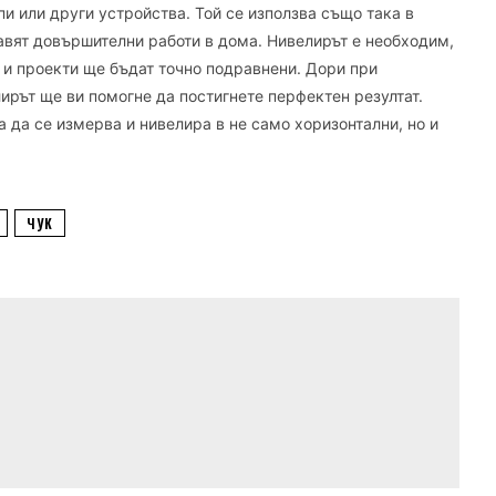
и или други устройства. Той се използва също така в
равят довършителни работи в дома. Нивелирът е необходим,
и и проекти ще бъдат точно подравнени. Дори при
лирът ще ви помогне да постигнете перфектен резултат.
а да се измерва и нивелира в не само хоризонтални, но и
ЧУК