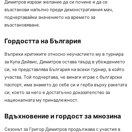
Димитров изрази желание да си почине и да се
възстанови напълно преди демонстративния мач,
подчертавайки значението на времето за
възстановяване.
Гордостта на България
Въпреки критиките относно неучастието му в турнира
за Купа Дейвис, Димитров остава твърд в убеждението
си, че представлява България на всеки турнир, в който
участва. Той подчертава, че винаги играе с български
паспорт, има знамето до себе си и герба върху ракетата
си, което за него е достатъчно доказателство за
националната му принадлежност.
Вдъхновение и гордост за мнозина
Сезонът за Григор Димитров продължава с участия в