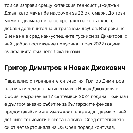
той се изправи срещу китайския тенисист Джиджън
Джан, като мачът бе насрочен за 23 октомври. До този
момент двамата не са се срещали на корта, което
добави допълнителна интрига към двубоя. Въпреки че
Виена не е сред най-успешните турнири за Димитров, с
най-добро постижение полуфинал през 2022 година,
очакванията към него бяха високи.
Григор Димитров и Новак Джокович
Паралелно с турнирните си участия, Григор Димитров
планира и демонстративен мач с Новак Джокович в
София, насрочен за 17 септември 2024 година. Този мач
е дългоочаквано събитие за българските фенове,
предоставяйки им възможността да видят двама от най-
добрите тенисисти в света на живо. След оттеглянето
си от четвъртфинала на US Open поради контузия,