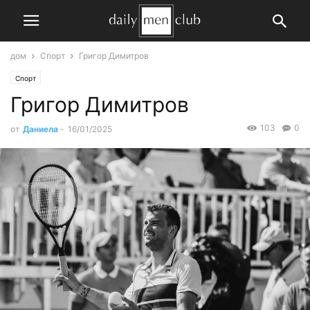
дом
Спорт
Григор Димитров
Спорт
Григор Димитров
103
0
от
Даниела
-
16/01/2025