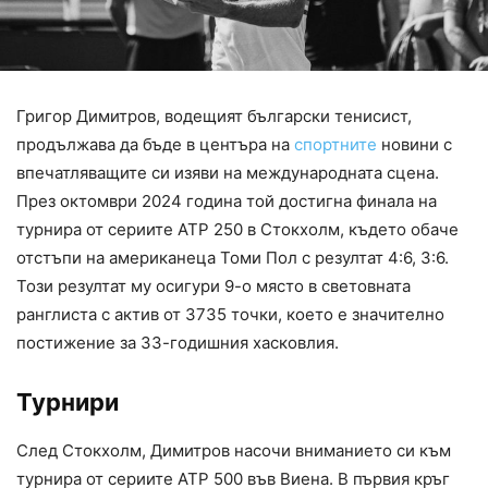
Григор Димитров, водещият български тенисист,
продължава да бъде в центъра на
спортните
новини с
впечатляващите си изяви на международната сцена.
През октомври 2024 година той достигна финала на
турнира от сериите ATP 250 в Стокхолм, където обаче
отстъпи на американеца Томи Пол с резултат 4:6, 3:6.
Този резултат му осигури 9-о място в световната
ранглиста с актив от 3735 точки, което е значително
постижение за 33-годишния хасковлия.
Турнири
След Стокхолм, Димитров насочи вниманието си към
турнира от сериите ATP 500 във Виена. В първия кръг