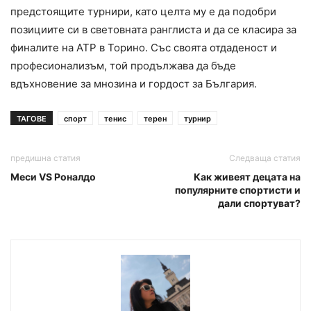
предстоящите турнири, като целта му е да подобри
позициите си в световната ранглиста и да се класира за
финалите на ATP в Торино. Със своята отдаденост и
професионализъм, той продължава да бъде
вдъхновение за мнозина и гордост за България.
ТАГОВЕ
спорт
тенис
терен
турнир
предишна статия
Следваща статия
Меси VS Роналдо
Как живеят децата на
популярните спортисти и
дали спортуват?