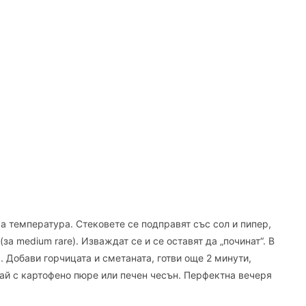
а температура. Стековете се подправят със сол и пипер,
(за medium rare). Изваждат се и се оставят да „починат“. В
. Добави горчицата и сметаната, готви още 2 минути,
рай с картофено пюре или печен чесън. Перфектна вечеря