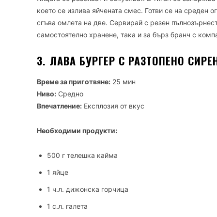
което се излива яйчената смес. Готви се на среден о
сгъва омлета на две. Сервирай с резен пълнозърнес
самостоятелно хранене, така и за бърз бранч с комп
3. ЛАВА БУРГЕР С РАЗТОПЕНО СИР
Време за приготвяне:
25 мин
Ниво:
Средно
Впечатление:
Експлозия от вкус
Необходими продукти:
500 г телешка кайма
1 яйце
1 ч.л. дижонска горчица
1 с.л. галета