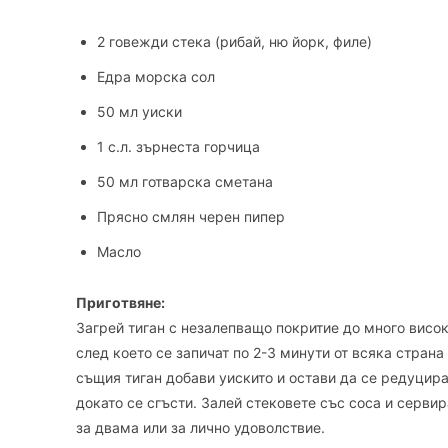
2 говежди стекa (рибай, ню йорк, филе)
Едра морска сол
50 мл уиски
1 с.л. зърнеста горчица
50 мл готварска сметана
Прясно смлян черен пипер
Масло
Приготвяне:
Загрей тиган с незалепващо покритие до много висок
след което се запичат по 2-3 минути от всяка страна 
същия тиган добави уискито и остави да се редуцира
докато се сгъсти. Залей стековете със соса и серви
за двама или за лично удоволствие.