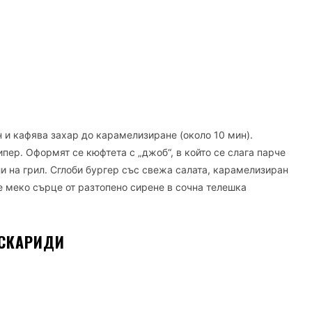
н и кафява захар до карамелизиране (около 10 мин).
пипер. Оформят се кюфтета с „джоб“, в който се слага парче
или на грил. Сглоби бургер със свежа салата, карамелизиран
 е меко сърце от разтопено сирене в сочна телешка
 СКАРИДИ