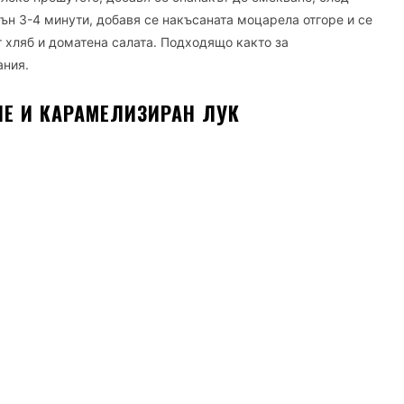
гън 3-4 минути, добавя се накъсаната моцарела отгоре и се
т хляб и доматена салата. Подходящо както за
ания.
ЕНЕ И КАРАМЕЛИЗИРАН ЛУК