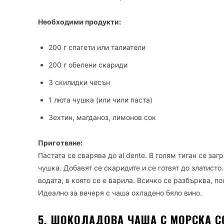
Необходими продукти:
200 г спагети или талиатели
200 г обелени скариди
3 скилидки чесън
1 люта чушка (или чили паста)
Зехтин, магданоз, лимонов сок
Приготвяне:
Пастата се сварява до al dente. В голям тиган се за
чушка. Добавят се скаридите и се готвят до златисто
водата, в която се е варила. Всичко се разбърква, п
Идеално за вечеря с чаша охладено бяло вино.
5. ШОКОЛАДОВА ЧАША С МОРСКА С