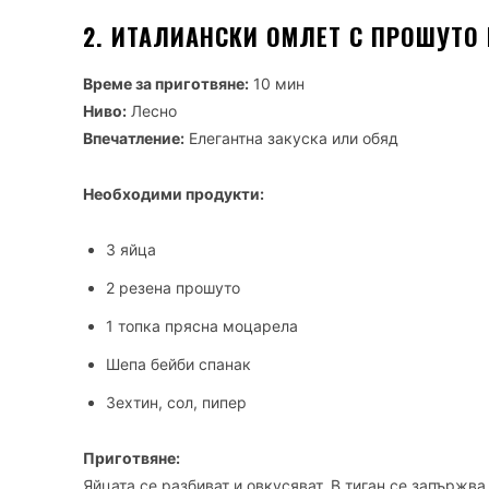
2. ИТАЛИАНСКИ ОМЛЕТ С ПРОШУТО
Време за приготвяне:
10 мин
Ниво:
Лесно
Впечатление:
Елегантна закуска или обяд
Необходими продукти:
3 яйца
2 резена прошуто
1 топка прясна моцарела
Шепа бейби спанак
Зехтин, сол, пипер
Приготвяне:
Яйцата се разбиват и овкусяват. В тиган се запържв