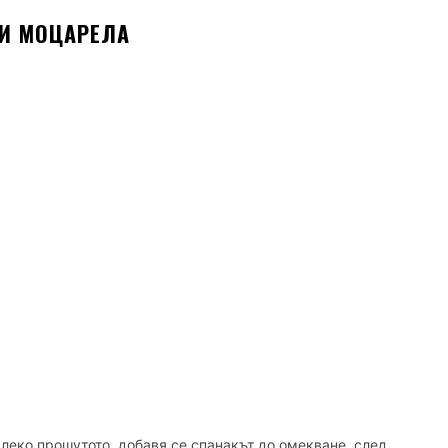
 И МОЦАРЕЛА
а леко прошутото, добавя се спанакът до омекване, след