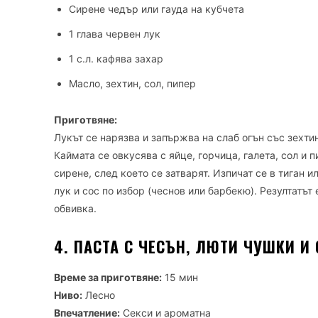
Сирене чедър или гауда на кубчета
1 глава червен лук
1 с.л. кафява захар
Масло, зехтин, сол, пипер
Приготвяне:
Лукът се нарязва и запържва на слаб огън със зехти
Каймата се овкусява с яйце, горчица, галета, сол и 
сирене, след което се затварят. Изпичат се в тиган 
лук и сос по избор (чеснов или барбекю). Резултатът
обвивка.
4. ПАСТА С ЧЕСЪН, ЛЮТИ ЧУШКИ И
Време за приготвяне:
15 мин
Ниво:
Лесно
Впечатление:
Секси и ароматна