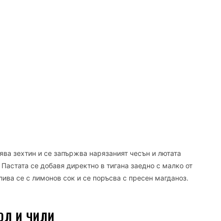
грява зехтин и се запържва нарязаният чесън и лютата
. Пастата се добавя директно в тигана заедно с малко от
олива се с лимонов сок и се поръсва с пресен магданоз.
ОЛ И ЧИЛИ