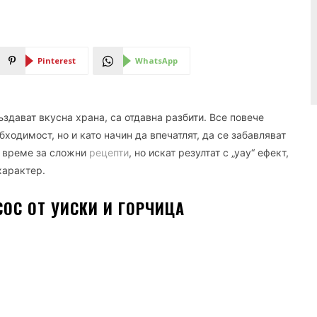
Pinterest
WhatsApp
ъздават вкусна храна, са отдавна разбити. Все повече
бходимост, но и като начин да впечатлят, да се забавляват
т време за сложни
рецепти
, но искат резултат с „уау“ ефект,
характер.
СОС ОТ УИСКИ И ГОРЧИЦА