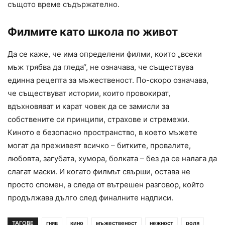
същото време съдържателно.
Филмите като школа по живот
Да се каже, че има определени филми, които „всеки
мъж трябва да гледа“, не означава, че съществува
единна рецепта за мъжественост. По-скоро означава,
че съществуват истории, които провокират,
вдъхновяват и карат човек да се замисли за
собствените си принципи, страхове и стремежи.
Киното е безопасно пространство, в което мъжете
могат да преживеят всичко – битките, провалите,
любовта, загубата, хумора, болката – без да се налага да
слагат маски. И когато филмът свърши, остава не
просто спомен, а следа от вътрешен разговор, който
продължава дълго след финалните надписи.
ТАГОВЕ
гняв
кино
мъжественост
нежност
роля