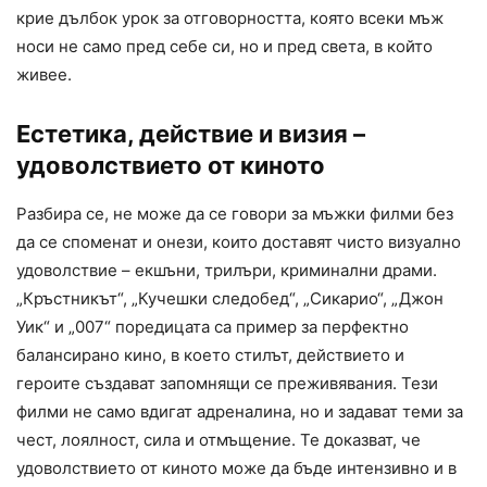
крие дълбок урок за отговорността, която всеки мъж
носи не само пред себе си, но и пред света, в който
живее.
Естетика, действие и визия –
удоволствието от киното
Разбира се, не може да се говори за мъжки филми без
да се споменат и онези, които доставят чисто визуално
удоволствие – екшъни, трилъри, криминални драми.
„Кръстникът“, „Кучешки следобед“, „Сикарио“, „Джон
Уик“ и „007“ поредицата са пример за перфектно
балансирано кино, в което стилът, действието и
героите създават запомнящи се преживявания. Тези
филми не само вдигат адреналина, но и задават теми за
чест, лоялност, сила и отмъщение. Те доказват, че
удоволствието от киното може да бъде интензивно и в