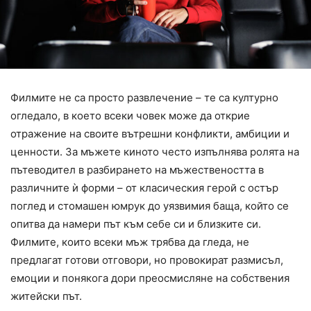
Филмите не са просто развлечение – те са културно
огледало, в което всеки човек може да открие
отражение на своите вътрешни конфликти, амбиции и
ценности. За мъжете киното често изпълнява ролята на
пътеводител в разбирането на мъжествеността в
различните ѝ форми – от класическия герой с остър
поглед и стомашен юмрук до уязвимия баща, който се
опитва да намери път към себе си и близките си.
Филмите, които всеки мъж трябва да гледа, не
предлагат готови отговори, но провокират размисъл,
емоции и понякога дори преосмисляне на собствения
житейски път.