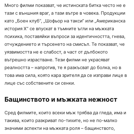
Много филми показват, че истинската битка често не е
тази с външния враг, а тази вътре в човека. Продукции
като „Боен клуб“, „Шофьор на такси“ или „Американска
история X“ се впускат в тъмните ъгли на мъжката
психика, поставяйки въпроси за идентичността, гнева,
отчуждението и търсенето на смисъл. Те показват, че
уязвимостта не е слабост, а част от дълбокото
вътрешно израстване. Тези филми не украсяват
реалността – напротив, те я разкъсват до болка, но в
това има сила, която кара зрителя да се изправи лице в
лице със собствените си сенки.
Бащинството и мъжката нежност
Сред филмите, които всеки мъж трябва да гледа, има и
такива, които разкриват по-тихите, но не по-малко
значими аспекти на мъжката роля – бащинството,