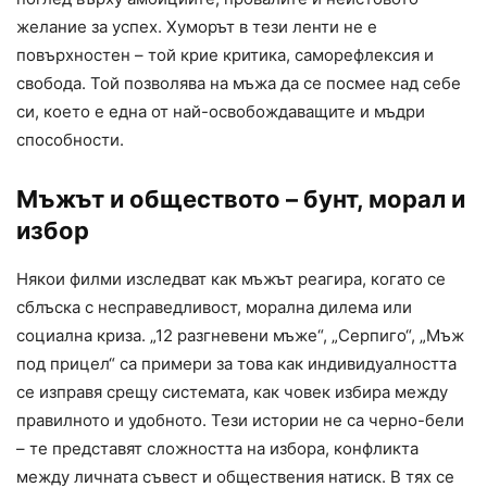
желание за успех. Хуморът в тези ленти не е
повърхностен – той крие критика, саморефлексия и
свобода. Той позволява на мъжа да се посмее над себе
си, което е една от най-освобождаващите и мъдри
способности.
Мъжът и обществото – бунт, морал и
избор
Някои филми изследват как мъжът реагира, когато се
сблъска с несправедливост, морална дилема или
социална криза. „12 разгневени мъже“, „Серпиго“, „Мъж
под прицел“ са примери за това как индивидуалността
се изправя срещу системата, как човек избира между
правилното и удобното. Тези истории не са черно-бели
– те представят сложността на избора, конфликта
между личната съвест и обществения натиск. В тях се