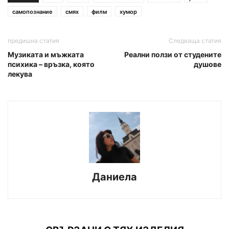
самопознание
смях
филм
хумор
предишна статия
Следваща статия
Музиката и мъжката
Реални ползи от студените
психика – връзка, която
душове
лекува
Даниела