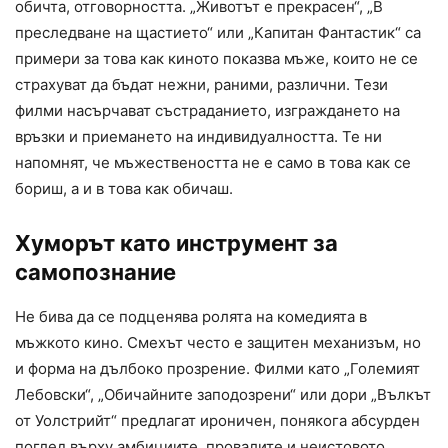
обичта, отговорността. „Животът е прекрасен“, „В
преследване на щастието“ или „Капитан Фантастик“ са
примери за това как киното показва мъже, които не се
страхуват да бъдат нежни, раними, различни. Тези
филми насърчават състраданието, изграждането на
връзки и приемането на индивидуалността. Те ни
напомнят, че мъжествеността не е само в това как се
бориш, а и в това как обичаш.
Хуморът като инструмент за
самопознание
Не бива да се подценява ролята на комедията в
мъжкото кино. Смехът често е защитен механизъм, но
и форма на дълбоко прозрение. Филми като „Големият
Лебовски“, „Обичайните заподозрени“ или дори „Вълкът
от Уолстрийт“ предлагат ироничен, понякога абсурден
поглед върху амбициите, провалите и неистовото