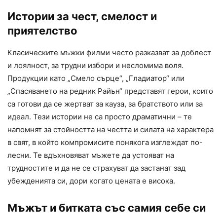
Истории за чест, смелост и
приятелство
Класическите мъжки филми често разказват за доблест
и лоялност, за трудни избори и несломима воля.
Продукции като „Смело сърце“, „Гладиатор“ или
„Спасяването на редник Райън“ представят герои, които
са готови да се жертват за кауза, за братството или за
идеал. Тези истории не са просто драматични – те
напомнят за стойността на честта и силата на характера
в свят, в който компромисите понякога изглеждат по-
лесни. Те вдъхновяват мъжете да устояват на
трудностите и да не се страхуват да застанат зад
убежденията си, дори когато цената е висока.
Мъжът и битката със самия себе си