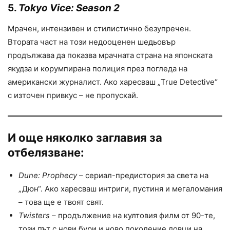
5.
Tokyo Vice: Season 2
Мрачен, интензивен и стилистично безупречен.
Втората част на този недооценен шедьовър
продължава да показва мрачната страна на японската
якудза и корумпирана полиция през погледа на
американски журналист. Ако харесваш „True Detective“
с източен привкус – не пропускай.
И още няколко заглавия за
отбелязване:
Dune: Prophecy
– сериал-предистория за света на
„Дюн“. Ако харесваш интриги, пустиня и мегаломания
– това ще е твоят свят.
Twisters
– продължение на култовия филм от 90-те,
този път с нови бури и ново поколение ловци на