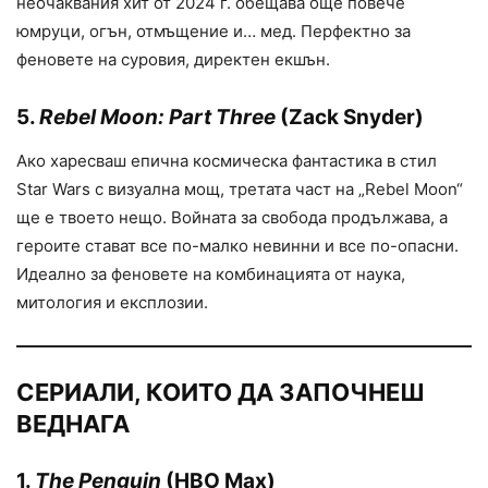
неочаквания хит от 2024 г. обещава още повече
юмруци, огън, отмъщение и… мед. Перфектно за
феновете на суровия, директен екшън.
5.
Rebel Moon: Part Three
(Zack Snyder)
Ако харесваш епична космическа фантастика в стил
Star Wars с визуална мощ, третата част на „Rebel Moon“
ще е твоето нещо. Войната за свобода продължава, а
героите стават все по-малко невинни и все по-опасни.
Идеално за феновете на комбинацията от наука,
митология и експлозии.
СЕРИАЛИ, КОИТО ДА ЗАПОЧНЕШ
ВЕДНАГА
1.
The Penguin
(HBO Max)