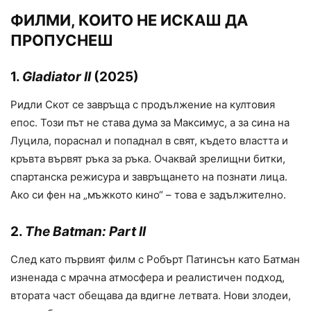
ФИЛМИ, КОИТО НЕ ИСКАШ ДА
ПРОПУСНЕШ
1.
Gladiator II
(2025)
Ридли Скот се завръща с продължение на култовия
епос. Този път не става дума за Максимус, а за сина на
Луцила, пораснал и попаднал в свят, където властта и
кръвта вървят ръка за ръка. Очаквай зрелищни битки,
спартанска режисура и завръщането на познати лица.
Ако си фен на „мъжкото кино“ – това е задължително.
2.
The Batman: Part II
След като първият филм с Робърт Патинсън като Батман
изненада с мрачна атмосфера и реалистичен подход,
втората част обещава да вдигне летвата. Нови злодеи,