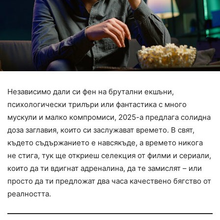
Независимо дали си фен на брутални екшъни,
психологически трилъри или фантастика с много
мускули и малко компромиси, 2025-а предлага солидна
доза заглавия, които си заслужават времето. В свят,
където съдържанието е навсякъде, а времето никога
не стига, тук ще откриеш селекция от филми и сериали,
които да ти вдигнат адреналина, да те замислят – или
просто да ти предложат два часа качествено бягство от
реалността.