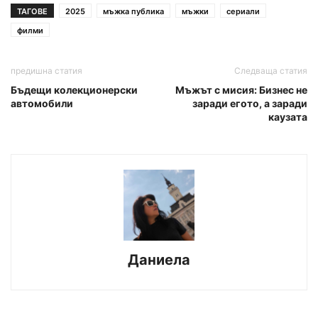
ТАГОВЕ
2025
мъжка публика
мъжки
сериали
филми
предишна статия
Следваща статия
Бъдещи колекционерски
Мъжът с мисия: Бизнес не
автомобили
заради егото, а заради
каузата
Даниела