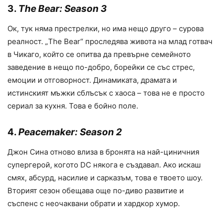
3.
The Bear: Season 3
Ок, тук няма престрелки, но има нещо друго – сурова
реалност. „The Bear“ проследява живота на млад готвач
в Чикаго, който се опитва да превърне семейното
заведение в нещо по-добро, борейки се със стрес,
емоции и отговорност. Динамиката, драмата и
истинският мъжки сблъсък с хаоса – това не е просто
сериал за кухня. Това е бойно поле.
4.
Peacemaker: Season 2
Джон Сина отново влиза в бронята на най-циничния
супергерой, когото DC някога е създавал. Ако искаш
смях, абсурд, насилие и сарказъм, това е твоето шоу.
Вторият сезон обещава още по-диво развитие и
съспенс с неочаквани обрати и хардкор хумор.