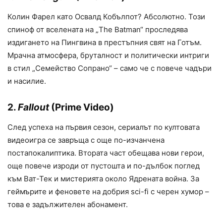
Колин Фарел като Освалд Кобълпот? Абсолютно. Този
спиноф от вселената на „The Batman“ проследява
издигането на Пингвина в престъпния свят на Готъм.
Мрачна атмосфера, бруталност и политически интриги
в стил „Семейство Сопрано“ – само че с повече чадъри
и насилие.
2.
Fallout
(Prime Video)
След успеха на първия сезон, сериалът по култовата
видеоигра се завръща с още по-изчанчена
постапокалиптика. Втората част обещава нови герои,
още повече изроди от пустошта и по-дълбок поглед
към Ват-Тек и мистерията около Ядрената война. За
геймърите и феновете на добрия sci-fi с черен хумор –
това е задължителен абонамент.