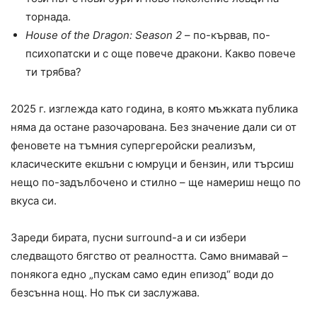
торнада.
House of the Dragon: Season 2
– по-кървав, по-
психопатски и с още повече дракони. Какво повече
ти трябва?
2025 г. изглежда като година, в която мъжката публика
няма да остане разочарована. Без значение дали си от
феновете на тъмния супергеройски реализъм,
класическите екшъни с юмруци и бензин, или търсиш
нещо по-задълбочено и стилно – ще намериш нещо по
вкуса си.
Зареди бирата, пусни surround-а и си избери
следващото бягство от реалността. Само внимавай –
понякога едно „пускам само един епизод“ води до
безсънна нощ. Но пък си заслужава.