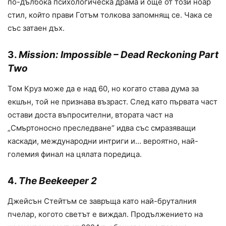
по-дълбока психологическа драма и още от този ноар
стил, който прави Готъм толкова запомнящ се. Чака се
със затаен дъх.
3.
Mission: Impossible – Dead Reckoning Part
Two
Том Круз може да е над 60, но когато става дума за
екшън, той не признава възраст. След като първата част
остави доста въпросителни, втората част на
„Смъртоносно преследване“ идва със смразяващи
каскади, международни интриги и… вероятно, най-
големия финал на цялата поредица.
4.
The Beekeeper 2
Джейсън Стейтъм се завръща като най-бруталния
пчелар, когото светът е виждал. Продължението на