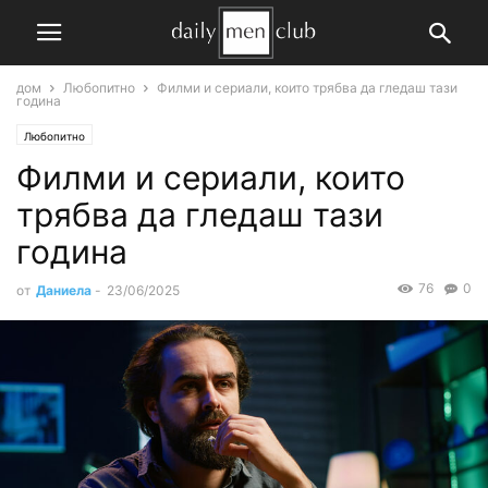
дом
Любопитно
Филми и сериали, които трябва да гледаш тази
година
Любопитно
Филми и сериали, които
трябва да гледаш тази
година
76
0
от
Даниела
-
23/06/2025