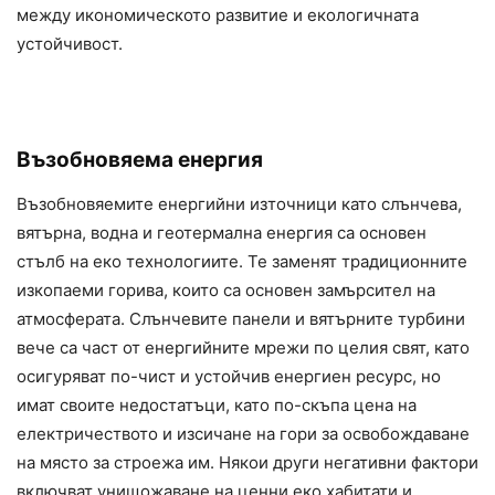
между икономическото развитие и екологичната
устойчивост.
Възобновяема енергия
Възобновяемите енергийни източници като слънчева,
вятърна, водна и геотермална енергия са основен
стълб на еко технологиите. Те заменят традиционните
изкопаеми горива, които са основен замърсител на
атмосферата. Слънчевите панели и вятърните турбини
вече са част от енергийните мрежи по целия свят, като
осигуряват по-чист и устойчив енергиен ресурс, но
имат своите недостатъци, като по-скъпа цена на
електричеството и изсичане на гори за освобождаване
на място за строежа им. Някои други негативни фактори
включват унищожаване на ценни еко хабитати и