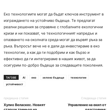
Еко технологиите могат да бъдат ключов инструмент в
изграждането на устойчиво бъдеще. Те предлагат
реални решения за справяне с глобалните екологични
кризи и ни показват, че технологичният напредък и
опазването на околната среда могат да вървят ръка за
ръка. Въпросът вече не е дали да инвестираме в еко
технологии, а как да ги подобрим и как бързо и
ефективно да ги интегрираме в нашия живот, за да
осигурим по-добро бъдеще за следващите поколения.
ТАГОВЕ
AI
еко
зелено бъдеще
технологии
устойчивост
предишна статия
Следваща статия
Хулио Веласкес. Новият
Управление на екип от
старши треньор на
разстояние: