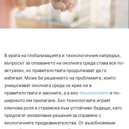
В ерата на глобализацията и технологичния напредък,
въпросът за опазването на околната среда става все по-
актуален, но правителствата продължават да го
избягват. Може би решението на проблемите, които
унищожават околната среда се крие не в
правителствата и законите, а в еко
технологиите
и по-
широкото им прилагане. Еко технологиите играят
ключова роля в стремежа към устойчиво бъдеще, като
предлагат иновативни решения за справяне с
екологичните предизвикателства. От възобновяеми