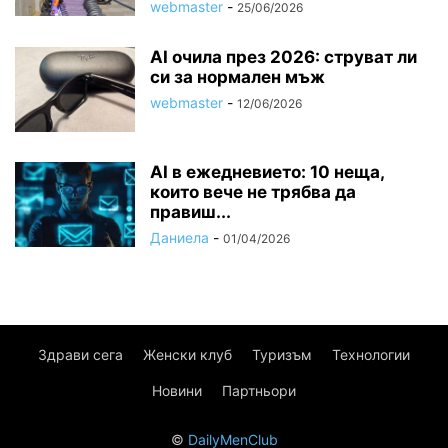
webmaster
-
25/06/2026
AI очила през 2026: струват ли
си за нормален мъж
webmaster
-
12/06/2026
AI в ежедневието: 10 неща,
които вече не трябва да
правиш...
Даниела
-
01/04/2026
Здрави сега
Женски клуб
Туризъм
Технологии
Новини
Партньори
©
DailyMenClub