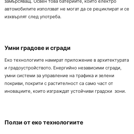
замърсяващ. Освен това батериите, които електро
автомобилите използват не могат да се рециклират и се
изхвърлят след употреба.
Умни градове и сгради
Еко технологиите намират приложение в архитектурата
и градоустройството. Енергийно независими сгради,
умни системи за управление на трафика и зелени
покриви, покрити с растителност са само част от
иновациите, които изграждат устойчиви градски зони.
Ползи от еко технологиите