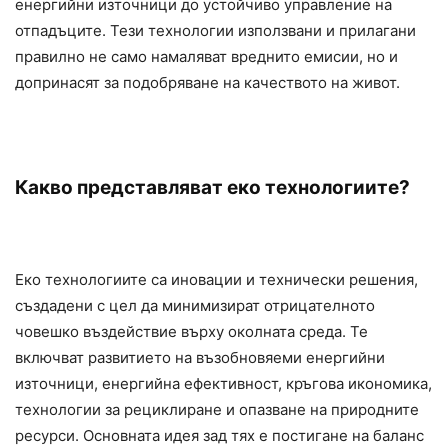
енергийни източници до устойчиво управление на
отпадъците. Тези технологии използвани и прилагани
правилно не само намаляват вреднито емисии, но и
допринасят за подобряване на качеството на живот.
Какво представляват еко технологиите?
Еко технологиите са иновации и технически решения,
създадени с цел да минимизират отрицателното
човешко въздействие върху околната среда. Те
включват развитието на възобновяеми енергийни
източници, енергийна ефективност, кръгова икономика,
технологии за рециклиране и опазване на природните
ресурси. Основната идея зад тях е постигане на баланс