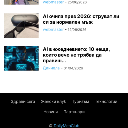
webmaster
-
25/06/2026
AI очила през 2026: струват ли
си за нормален мъж
webmaster
-
12/06/2026
AI в ежедневието: 10 неща,
които вече не трябва да
правиш...
Даниела
-
01/04/2026
Здрави сега
Женски клуб
Туризъм
Технологии
Новини
Партньори
©
DailyMenClub