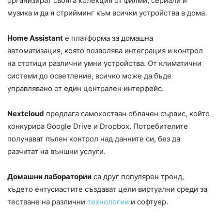
организират своята колекция от филми, сериали и
музика и да я стрийминг към всички устройства в дома.
Home Assistant
е платформа за домашна
автоматизация, която позволява интеграция и контрол
на стотици различни умни устройства. От климатични
системи до осветление, всичко може да бъде
управлявано от един централен интерфейс.
Nextcloud
предлага самохостван облачен сървис, който
конкурира Google Drive и Dropbox. Потребителите
получават пълен контрол над данните си, без да
разчитат на външни услуги.
Домашни лаборатории
са друг популярен тренд,
където ентусиастите създават цели виртуални среди за
тестване на различни
технологии
и софтуер.