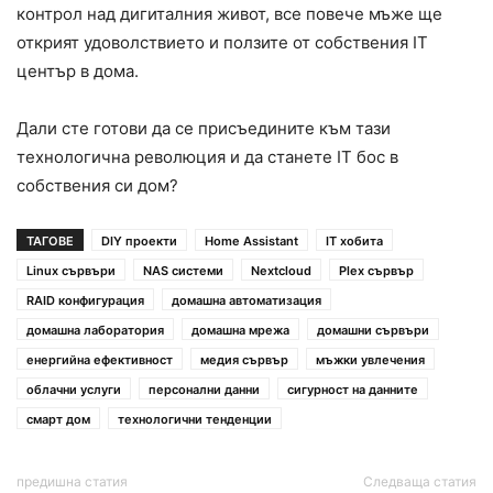
контрол над дигиталния живот, все повече мъже ще
открият удоволствието и ползите от собствения IT
център в дома.
Дали сте готови да се присъедините към тази
технологична революция и да станете IT бос в
собствения си дом?
ТАГОВЕ
DIY проекти
Home Assistant
IT хобита
Linux сървъри
NAS системи
Nextcloud
Plex сървър
RAID конфигурация
домашна автоматизация
домашна лаборатория
домашна мрежа
домашни сървъри
енергийна ефективност
медия сървър
мъжки увлечения
облачни услуги
персонални данни
сигурност на данните
смарт дом
технологични тенденции
предишна статия
Следваща статия