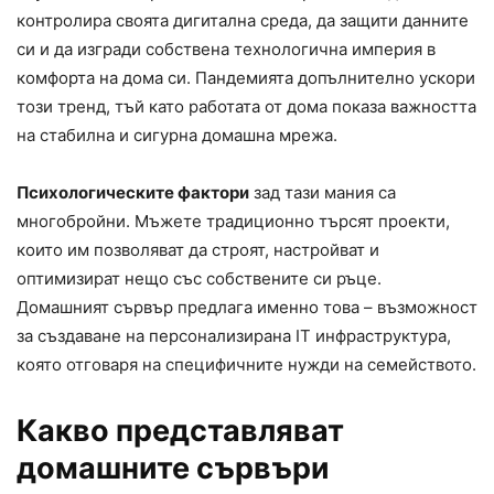
контролира своята дигитална среда, да защити данните
си и да изгради собствена технологична империя в
комфорта на дома си. Пандемията допълнително ускори
този тренд, тъй като работата от дома показа важността
на стабилна и сигурна домашна мрежа.
Психологическите фактори
зад тази мания са
многобройни. Мъжете традиционно търсят проекти,
които им позволяват да строят, настройват и
оптимизират нещо със собствените си ръце.
Домашният сървър предлага именно това – възможност
за създаване на персонализирана IT инфраструктура,
която отговаря на специфичните нужди на семейството.
Какво представляват
домашните сървъри