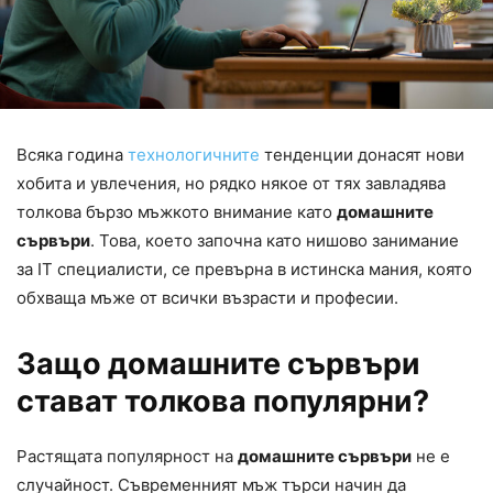
Всяка година
технологичните
тенденции донасят нови
хобита и увлечения, но рядко някое от тях завладява
толкова бързо мъжкото внимание като
домашните
сървъри
. Това, което започна като нишово занимание
за IT специалисти, се превърна в истинска мания, която
обхваща мъже от всички възрасти и професии.
Защо домашните сървъри
стават толкова популярни?
Растящата популярност на
домашните сървъри
не е
случайност. Съвременният мъж търси начин да