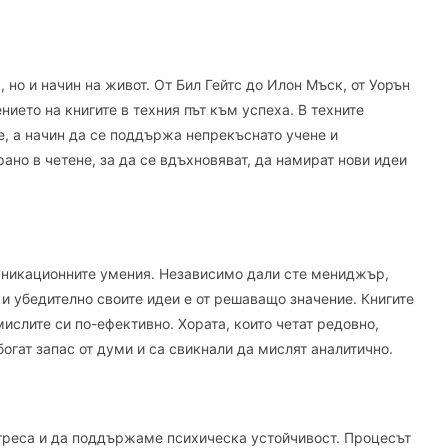
 но и начин на живот. От Бил Гейтс до Илон Мъск, от Уорън
ието на книгите в техния път към успеха. В техните
е, а начин да се поддържа непрекъснато учене и
но в четене, за да се вдъхновяват, да намират нови идеи
муникационните умения. Независимо дали сте мениджър,
 и убедително своите идеи е от решаващо значение. Книгите
ислите си по-ефективно. Хората, които четат редовно,
огат запас от думи и са свикнали да мислят аналитично.
стреса и да поддържаме психическа устойчивост. Процесът