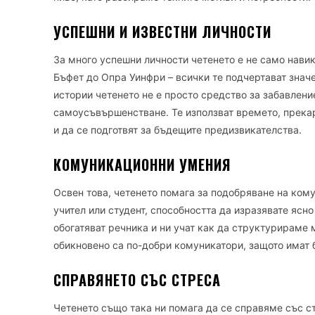
УСПЕШНИ И ИЗВЕСТНИ ЛИЧНОСТИ
За много успешни личности четенето е не само навик,
Бъфет до Опра Уинфри – всички те подчертават значен
истории четенето не е просто средство за забавлени
самоусъвършенстване. Те използват времето, прекара
и да се подготвят за бъдещите предизвикателства.
КОМУНИКАЦИОННИ УМЕНИЯ
Освен това, четенето помага за подобряване на ко
учител или студент, способността да изразявате ясно
обогатяват речника и ни учат как да структурираме м
обикновено са по-добри комуникатори, защото имат б
СПРАВЯНЕТО СЪС СТРЕСА
Четенето също така ни помага да се справяме със 