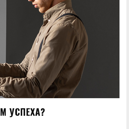
М УСПЕХА?