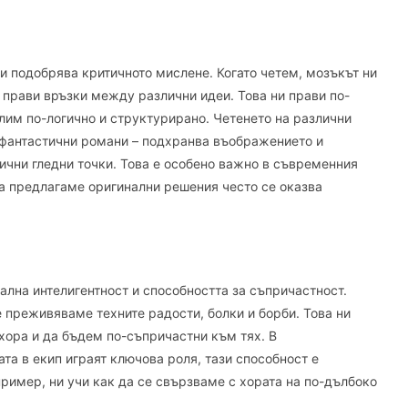
и подобрява критичното мислене. Когато четем, мозъкът ни
прави връзки между различни идеи. Това ни прави по-
лим по-логично и структурирано. Четенето на различни
офантастични романи – подхранва въображението и
ични гледни точки. Това е особено важно в съвременния
да предлагаме оригинални решения често се оказва
А
ална интелигентност и способността за съпричастност.
е преживяваме техните радости, болки и борби. Това ни
хора и да бъдем по-съпричастни към тях. В
та в екип играят ключова роля, тази способност е
ример, ни учи как да се свързваме с хората на по-дълбоко