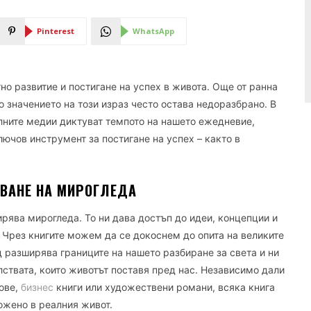
Pinterest
WhatsApp
но развитие и постигане на успех в живота. Още от ранна
но значението на този израз често остава недоразбрано. В
алните медии диктуват темпото на нашето ежедневие,
лючов инструмент за постигане на успех – както в
ЯВАНЕ НА МИРОГЛЕДА
ирява мирогледа. То ни дава достъп до идеи, концепции и
. Чрез книгите можем да се докоснем до опита на великите
д разширява границите на нашето разбиране за света и ни
лствата, които животът поставя пред нас. Независимо дали
дове,
бизнес
книги или художествени романи, всяка книга
ожено в реалния живот.