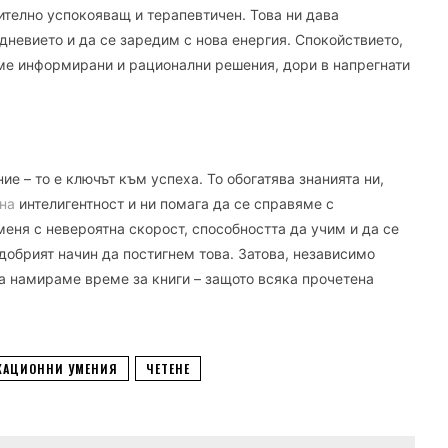
ително успокояващ и терапевтичен. Това ни дава
невието и да се заредим с нова енергия. Спокойствието,
аме информирани и рационални решения, дори в напрегнати
ие – то е ключът към успеха. То обогатява знанията ни,
на
интелигентност и ни помага да се справяме с
меня с невероятна скорост, способността да учим и да се
-добрият начин да постигнем това. Затова, независимо
да намираме време за книги – защото всяка прочетена
КАЦИОННИ УМЕНИЯ
ЧЕТЕНЕ