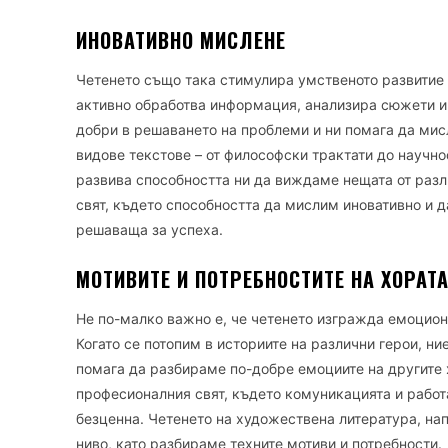
ИНОВАТИВНО МИСЛЕНЕ
Четенето също така стимулира умственото развитие 
активно обработва информация, анализира сюжети и 
добри в решаването на проблеми и ни помага да мис
видове текстове – от философски трактати до научн
развива способността ни да виждаме нещата от разл
свят, където способността да мислим иновативно и 
решаваща за успеха.
МОТИВИТЕ И ПОТРЕБНОСТИТЕ НА ХОРАТ
Не по-малко важно е, че четенето изгражда емоцион
Когато се потопим в историите на различни герои, ни
помага да разбираме по-добре емоциите на другите 
професионалния свят, където комуникацията и работа
безценна. Четенето на художествена литература, нап
ниво, като разбираме техните мотиви и потребности.