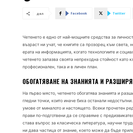
Facebook
Twitter
дял
Четенето е едно от най-мощните средства за личност
възраст ни учат, че книгите са прозорец към света, 
ерата на информацията, когато технологиите и соци
четенето запазва своята непреходна стойност като к
професионален, така и в личен план.
ОБОГАТЯВАНЕ НА ЗНАНИЯТА И РАЗШИР
На първо място, четенето обогатява знанията и разш
гледни точки, които иначе биха останали недостъпни
умове от миналото и настоящето. Всеки прочетен ре
прави по-подготвени да се справяме с предизвикате
става въпрос за класическа литература, научни тру
ни дава частица от знание, което може да бъде прил