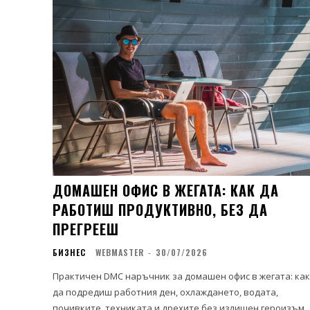
ДОМАШЕН ОФИС В ЖЕГАТА: КАК ДА
РАБОТИШ ПРОДУКТИВНО, БЕЗ ДА
ПРЕГРЕЕШ
БИЗНЕС
WEBMASTER
-
30/07/2026
Практичен DMC наръчник за домашен офис в жегата: как
да подредиш работния ден, охлаждането, водата,
почивките, техниката и дрехите без излишен героизъм.