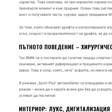
характер. Това означава, че при нормално каране ко
прехвърля момент и към предния. Освен това систе
мост и получавате чиста, сурова, задно предавана M
За тези, които обожават дрифта и контролираната агр
ъгъл, скорост и продължителност на дрифта, за да с
ПЪТНОТО ПОВЕДЕНИЕ – ХИРУРГИЧЕ
Тук BMW се е постарало да съчетае твърда спортна 
окачване, активният диференциал и прецизното корм
завои. Това е кола, която „чете“ асфалта, но никога н
В режима „Sport Plus“ автомобилът се втвърдява и и
режим – може да я карате всеки ден без да усещате,
успяват да постигнат.
ИНТЕРИОР: ЛУКС, ДИГИТАЛИЗАЦИЯ