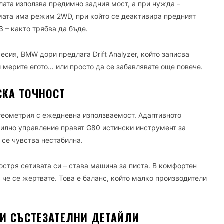
лата използва предимно задния мост, а при нужда –
мата има режим 2WD, при който се деактивира предният
3 – както трябва да бъде.
есия, BMW дори предлага Drift Analyzer, който записва
и мерите егото… или просто да се забавлявате още повече.
СКА ТОЧНОСТ
геометрия с ежедневна използваемост. Адаптивното
илно управление правят G80 истински инструмент за
е се чувства нестабилна.
зостря сетивата си – става машина за писта. В комфортен
 че се жертвате. Това е баланс, който малко производители
 И СЪСТЕЗАТЕЛНИ ДЕТАЙЛИ