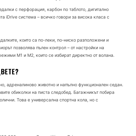
едалки с перфорация, карбон по таблото, дигитално
а iDrive система – всичко говори за висока класа с
далките, които са по-леки, по-ниско разположени и
риорът позволява пълен контрол – от настройки на
режими M1 и M2, които се избират директно от волана.
ДВЕТЕ?
о, адреналиново животно и напълно функционален седан.
авите обиколки на писта следобед. Багажникът побира
олични. Това е универсална спортна кола, но с