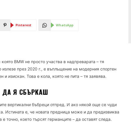
Pinterest
WhatsApp
с която BMW не просто участва в надпреварата – тя
о излезе през 2020 г., е въплъщение на модерния спортен
 и изискан. Това е кола, която не пита – тя заявява.
 ДА Я СБЪРКАШ
ките вертикални бъбреци отпред. И ако някой още се чуди
а. Истината е, че новата предница може и да предизвиква
а е точно, което търсят германците – да оставят следа.