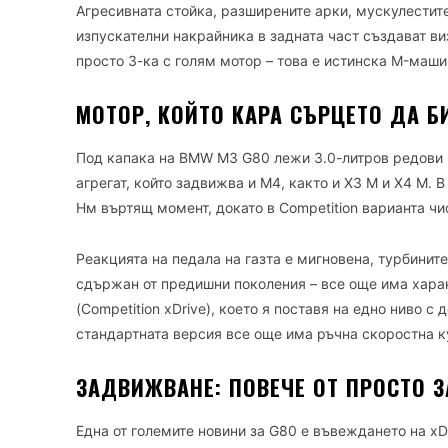
Агресивната стойка, разширените арки, мускулестите
изпускателни накрайника в задната част създават ви
просто 3-ка с голям мотор – това е истинска M-маш
МОТОР, КОЙТО КАРА СЪРЦЕТО ДА Б
Под капака на BMW M3 G80 лежи 3.0-литров редови 
агрегат, който задвижва и M4, както и X3 M и X4 M. 
Нм въртящ момент, докато в Competition варианта чис
Реакцията на педала на газта е мигновена, турбините
сдържан от предишни поколения – все още има характ
(Competition xDrive), което я поставя на едно ниво с
стандартната версия все още има ръчна скоростна к
ЗАДВИЖВАНЕ: ПОВЕЧЕ ОТ ПРОСТО 
Една от големите новини за G80 е въвеждането на xD