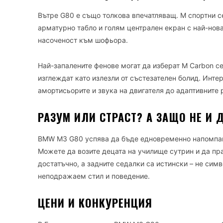
Вътре G80 е също толкова впечатляващ. M спортни с
арматурно табло и голям централен екран с най-новат
насоченост към шофьора.
Най-запалените фенове могат да изберат M Carbon се
изглеждат като излезли от състезателен болид. Инте
амортисьорите и звука на двигателя до адаптивните 
РАЗУМ ИЛИ СТРАСТ? А ЗАЩО НЕ И 
BMW M3 G80 успява да бъде едновременно напомпан
Можете да возите децата на училище сутрин и да пр
достатъчно, а задните седалки са истински – не симв
неподражаем стил и поведение.
ЦЕНИ И КОНКУРЕНЦИЯ