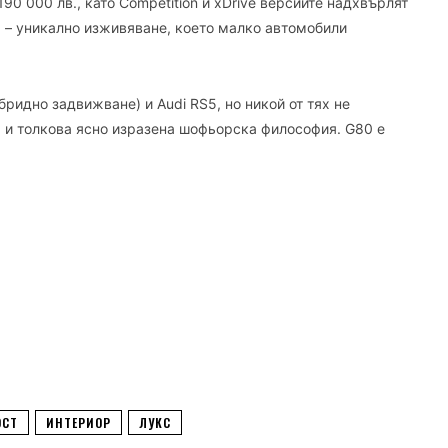
0 000 лв., като Competition и xDrive версиите надхвърлят
а – уникално изживяване, което малко автомобили
ридно задвижване) и Audi RS5, но никой от тях не
им и толкова ясно изразена шофьорска философия. G80 е
ОСТ
ИНТЕРИОР
ЛУКС