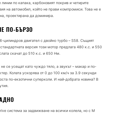
 линии по капака, карбоновият покрив и четирите
зия на автомобил, който не прави компромиси. Това не е
ина, проектирана да доминира.
ИЕ ПО-БЪРЗО
6-цилиндров двигател с двойно турбо – S58. Същият
В стандартната версия този мотор предлага 480 к.с. и 550
лата скачат до 510 к.с. и 650 Нм.
 не се усещат като чуждо тяло, а звукът – макар и по-
ер. Колата ускорява от 0 до 100 км/ч за 3.9 секунди
 доста по-екзотични суперколи. И най-добрата новина? В
утия.
ЗАДНО
rive система за задвижване на всички колела, но с M