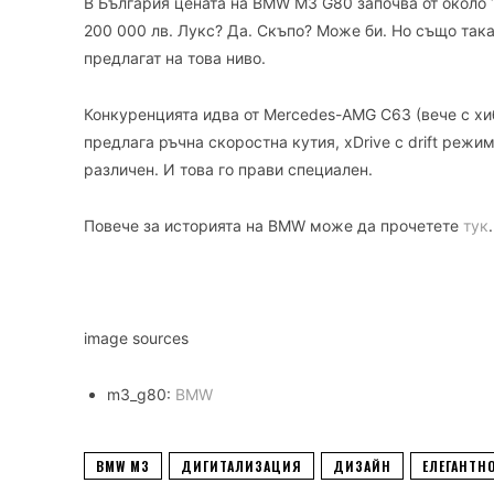
В България цената на BMW M3 G80 започва от около 19
200 000 лв. Лукс? Да. Скъпо? Може би. Но също так
предлагат на това ниво.
Конкуренцията идва от Mercedes-AMG C63 (вече с хиб
предлага ръчна скоростна кутия, xDrive с drift реж
различен. И това го прави специален.
Повече за историята на BMW може да прочетете
тук
.
image sources
m3_g80:
BMW
BMW M3
ДИГИТАЛИЗАЦИЯ
ДИЗАЙН
ЕЛЕГАНТН