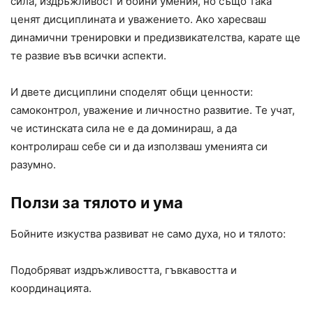
сила, издръжливост и бойни умения, но също така
ценят дисциплината и уважението. Ако харесваш
динамични тренировки и предизвикателства, карате ще
те развие във всички аспекти.
И двете дисциплини споделят общи ценности:
самоконтрол, уважение и личностно развитие. Те учат,
че истинската сила не е да доминираш, а да
контролираш себе си и да използваш уменията си
разумно.
Ползи за тялото и ума
Бойните изкуства развиват не само духа, но и тялото:
Подобряват издръжливостта, гъвкавостта и
координацията.