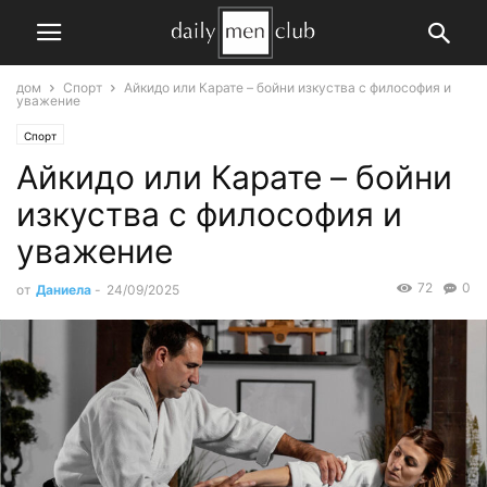
дом
Спорт
Айкидо или Карате – бойни изкуства с философия и
уважение
Спорт
Айкидо или Карате – бойни
изкуства с философия и
уважение
72
0
от
Даниела
-
24/09/2025