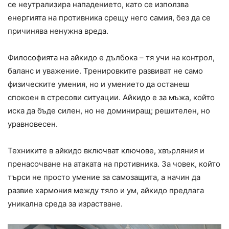
се неутрализира нападението, като се използва
енергията на противника срещу него самия, без да се
причинява ненужна вреда.
Философията на айкидо е дълбока – тя учи на контрол,
баланс и уважение. Тренировките развиват не само
физическите умения, но и умението да останеш
спокоен в стресови ситуации. Айкидо е за мъжа, който
иска да бъде силен, но не доминиращ; решителен, но
уравновесен.
Техниките в айкидо включват ключове, хвърляния и
пренасочване на атаката на противника. За човек, който
търси не просто умение за самозащита, а начин да
развие хармония между тяло и ум, айкидо предлага
уникална среда за израстване.