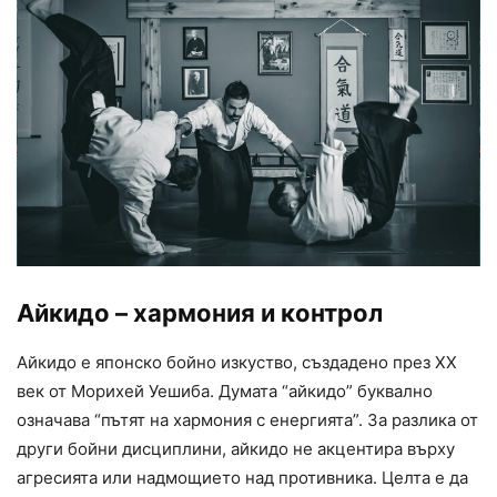
Айкидо – хармония и контрол
Айкидо е японско бойно изкуство, създадено през XX
век от Морихей Уешиба. Думата “айкидо” буквално
означава “пътят на хармония с енергията”. За разлика от
други бойни дисциплини, айкидо не акцентира върху
агресията или надмощието над противника. Целта е да