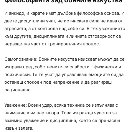
И айкидо, и карате имат дълбока философска основа. И
двете дисциплини учат, че истинската сила не идва от
агресията, а от контрола над себе си. В тях уважението
към другите, дисциплината и личната отговорност са
неразделна част от тренировъчния процес.
Самопознание: Бойните изкуства изискват мъжът да се
изправи пред собствените си слабости – физически и
психически. Те те учат да управляваш емоциите си, да
останеш спокоен под напрежение и да реагираш
рационално.
Уважение: Всеки удар, всяка техника се изпълнява с
внимание към партньора. Това изгражда чувство за
взаимно уважение и дисциплина, което се пренася и
извън залата.