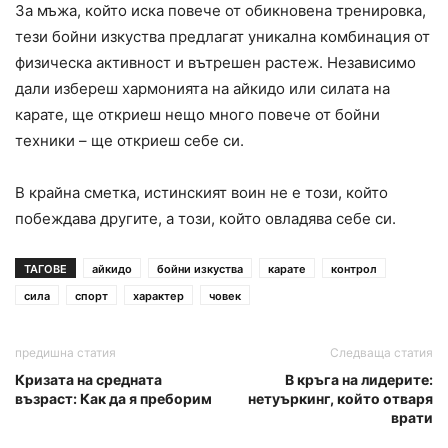
За мъжа, който иска повече от обикновена тренировка,
тези бойни изкуства предлагат уникална комбинация от
физическа активност и вътрешен растеж. Независимо
дали избереш хармонията на айкидо или силата на
карате, ще откриеш нещо много повече от бойни
техники – ще откриеш себе си.
В крайна сметка, истинският воин не е този, който
побеждава другите, а този, който овладява себе си.
ТАГОВЕ
айкидо
бойни изкуства
карате
контрол
сила
спорт
характер
човек
предишна статия
Следваща статия
Кризата на средната
В кръга на лидерите:
възраст: Как да я преборим
нетуъркинг, който отваря
врати