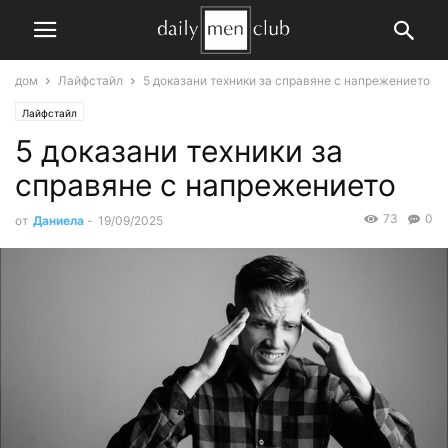
дом
Лайфстайл
5 доказани техники за справяне с напрежението
Лайфстайл
5 доказани техники за
справяне с напрежението
73
0
от
Даниела
-
19/09/2025