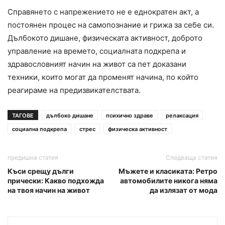
Справянето с напрежението не е еднократен акт, а
постоянен процес на самопознание и грижа за себе си.
Дълбокото дишане, физическата активност, доброто
управление на времето, социалната подкрепа и
здравословният начин на живот са пет доказани
техники, които могат да променят начина, по който
реагираме на предизвикателствата.
ТАГОВЕ
дълбоко дишане
психично здраве
релаксация
социална подкрепа
стрес
физическа активност
предишна статия
Следваща статия
Къси срещу дълги
Мъжете и класиката: Ретро
прически: Какво подхожда
автомобилите никога няма
на твоя начин на живот
да излязат от мода