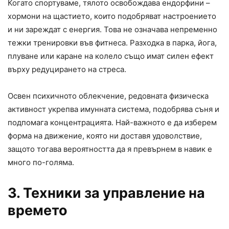
Когато спортуваме, тялото освобождава ендорфини –
хормони на щастието, които подобряват настроението
и ни зареждат с енергия. Това не означава непременно
тежки тренировки във фитнеса. Разходка в парка, йога,
плуване или каране на колело също имат силен ефект
върху редуцирането на стреса.
Освен психичното облекчение, редовната физическа
активност укрепва имунната система, подобрява съня и
подпомага концентрацията. Най-важното е да изберем
форма на движение, която ни доставя удоволствие,
защото тогава вероятността да я превърнем в навик е
много по-голяма.
3. Техники за управление на
времето