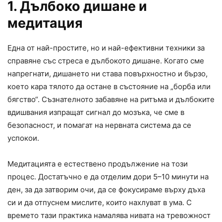
1. Дълбоко дишане и
медитация
Една от най-простите, но и най-ефективни техники за
справяне със стреса е дълбокото дишане. Когато сме
напрегнати, дишането ни става повърхностно и бързо,
което кара тялото да остане в състояние на „борба или
бягство“. Съзнателното забавяне на ритъма и дълбоките
вдишвания изпращат сигнал до мозъка, че сме в
безопасност, и помагат на нервната система да се
успокои.
Медитацията е естествено продължение на този
процес. Достатъчно е да отделим дори 5–10 минути на
ден, за да затворим очи, да се фокусираме върху дъха
си и да отпуснем мислите, които нахлуват в ума. С
времето тази практика намалява нивата на тревожност