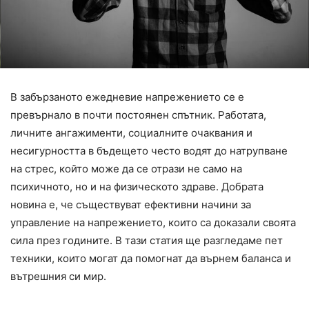
В забързаното ежедневие напрежението се е
превърнало в почти постоянен спътник. Работата,
личните ангажименти, социалните очаквания и
несигурността в бъдещето често водят до натрупване
на стрес, който може да се отрази не само на
психичното, но и на физическото здраве. Добрата
новина е, че съществуват ефективни начини за
управление на напрежението, които са доказали своята
сила през годините. В тази статия ще разгледаме пет
техники, които могат да помогнат да върнем баланса и
вътрешния си мир.