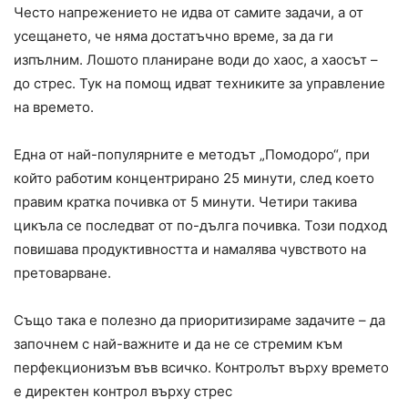
Често напрежението не идва от самите задачи, а от
усещането, че няма достатъчно време, за да ги
изпълним. Лошото планиране води до хаос, а хаосът –
до стрес. Тук на помощ идват техниките за управление
на времето.
Една от най-популярните е методът „Помодоро“, при
който работим концентрирано 25 минути, след което
правим кратка почивка от 5 минути. Четири такива
цикъла се последват от по-дълга почивка. Този подход
повишава продуктивността и намалява чувството на
претоварване.
Също така е полезно да приоритизираме задачите – да
започнем с най-важните и да не се стремим към
перфекционизъм във всичко. Контролът върху времето
е директен контрол върху стрес