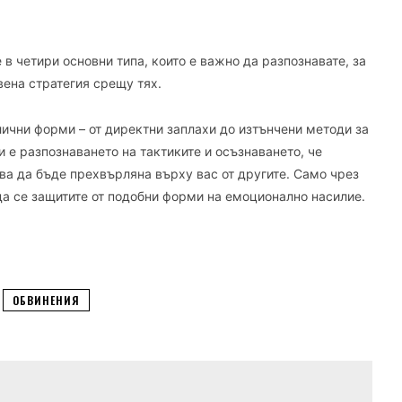
 четири основни типа, които е важно да разпознавате, за
вена стратегия срещу тях.
ични форми – от директни заплахи до изтънчени методи за
 е разпознаването на тактиките и осъзнаването, че
ва да бъде прехвърляна върху вас от другите. Само чрез
да се защитите от подобни форми на емоционално насилие.
ОБВИНЕНИЯ