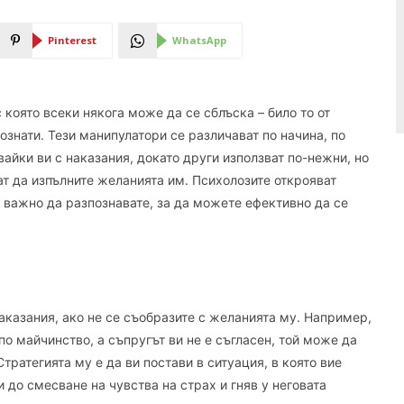
Pinterest
WhatsApp
която всеки някога може да се сблъска – било то от
ознати. Тези манипулатори се различават по начина, по
вайки ви с наказания, докато други използват по-нежни, но
ат да изпълните желанията им. Психолозите открояват
 важно да разпознавате, за да можете ефективно да се
наказания, ако не се съобразите с желанията му. Например,
по майчинство, а съпругът ви не е съгласен, той може да
тратегията му е да ви постави в ситуация, в която вие
и до смесване на чувства на страх и гняв у неговата