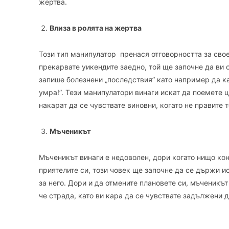
жертва.
Влиза в ролята на жертва
Този тип манипулатор пренася отговорността за свое
прекарвате уикендите заедно, той ще започне да ви о
запише болезнени „последствия” като например да ка
умра!”. Тези манипулатори винаги искат да поемете ц
накарат да се чувствате виновни, когато не правите т
Мъченикъ
т
Мъченикът винаги е недоволен, дори когато нищо кон
приятелите си, този човек ще започне да се държи и
за него. Дори и да отмените плановете си, мъченикъ
че страда, като ви кара да се чувствате задължени д