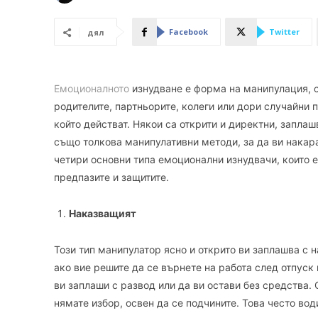
Facebook
Twitter
дял
Емоционалното
изнудване е форма на манипулация, с 
родителите, партньорите, колеги или дори случайни п
който действат. Някои са открити и директни, заплаш
също толкова манипулативни методи, за да ви накар
четири основни типа емоционални изнудвачи, които е
предпазите и защитите.
Наказващият
Този тип манипулатор ясно и открито ви заплашва с 
ако вие решите да се върнете на работа след отпуск 
ви заплаши с развод или да ви остави без средства. С
нямате избор, освен да се подчините. Това често вод