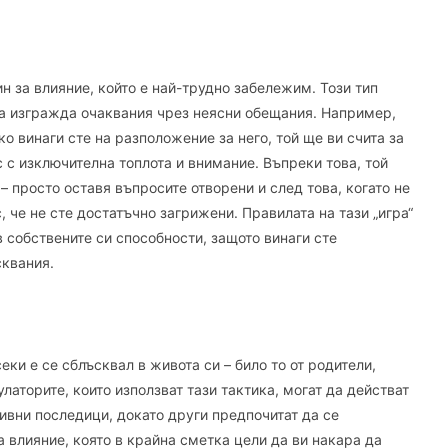
 за влияние, който е най-трудно забележим. Този тип
ва изгражда очаквания чрез неясни обещания. Например,
ко винаги сте на разположение за него, той ще ви счита за
с с изключителна топлота и внимание. Въпреки това, той
– просто оставя въпросите отворени и след това, когато не
 че не сте достатъчно загрижени. Правилата на тази „игра“
в собствените си способности, защото винаги сте
сквания.
еки е се сблъсквал в живота си – било то от родители,
латорите, които използват тази тактика, могат да действат
тивни последици, докато други предпочитат да се
 влияние, която в крайна сметка цели да ви накара да