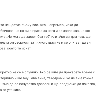
то нещастие върху вас. Ако, например, иска да
бвинява, че не ви е грижа за него и ви заплашва, че ще
же „Не мога да живея без теб” или „Ако си тръгнеш, ще
ялата отговорност за тяхното щастие и се опитват да ви
ова, което те искат.
кретно не се е случило. Ако решите да прекарате време с
стерично и ще внушава вина, твърдейки, че не ви е грижа
т няма да се почувства доволен и ще продължи да показва,
а го утешите.