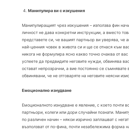
Манипул
ира ви
с изкушения
Манипулиращият чрез изкушения – използва фин начин
личност не дава конкретни инструкции, а вместо то
представете си, че вашият партньор ви уверява, че а
най-ценния човек в живота си и ще се отнася към ва
никога не формулира ясно какво точно очаква от вас 
успеете да предвидите неговите нужди, обвинява вас,
остават непрозрачни, а вие постоянно се съмнявате 
обвинявани, че не отговаряте на неговите неясни изи
Емоционално изнудване
Емоционалното изнудване е явление, с което почти вс
партньори, колеги или дори случайни познати. Манипу
по различен начин – някои изрично заплашват с нега
възползват от по-фина, почти незабележима форма на