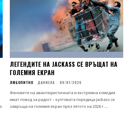
ЛЕГЕНДИТЕ НА JACKASS СЕ ВРЪЩАТ НА
ГОЛЕМИЯ ЕКРАН
ЛЮБОПИТНО
ДАНИЕЛА
-
09/01/2026
Феновете на авантюристичната и екстремна комедия
т
имат повод за радост – култовата поредица Jackass се
о
завръща на големия екран през лятото на 2026 г.....